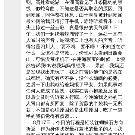
到。高处看蛇湖，在湖底看见了几条隐约的黑
线，似蛇弯曲，不知这是否其取名的原因。回
到帐篷，同伴都在休息，由于脚臭被赶到帐篷
最外侧的我只得打开手机，静静听着音乐，山
头上掠过一丝云彩，真是很好的天气啊！下
午，我们一起绕着蛇湖转了一下。远处一直有
人喊叫的声音，蛇湖垭口上也有人的声音，听
得出是四川人，“要不嘚！要不嘚！”不知道在讲
什么，应该不是求救……傍晚可以看到日照金
山，可惜没带相机了~在用海聊宝的时候，lbr突
然告诉我ldy说我妈妈很想我……果然，我妈还
是发现我出来玩了，我之前告诉他们的是我在
成都玩。确实有些不妥，没什么隐瞒的必要。
之后一下山我就给爸妈报了平安。如果此事对
任何人造成了困扰，我实在表示抱歉及反省，
以后会及时告诉家人行踪。今晚除我之外的三
人胃口都有所回复，除了贺薇的半袋我一无所
获，不知是心理原因还是生理原因，吃了一袋
半的我仍觉得有点饿……
8月17日，今日的行程是轻装往蝴蝶石方向
折返，作为身体状况最好兼吃的最多的人，我