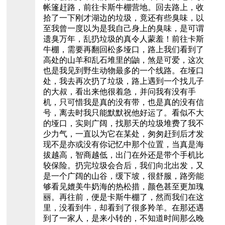
帐篷赶路，前往卡斯牛棚营地。回去路上，收
拾了一下刚才湖边的垃圾，竟还有些臭味，以
至我曾一度以为是我自己身上的臭味，是可谓
遗臭万年，乱扔垃圾的真令人蒙羞！前往卡斯
牛棚，需要再翻回松多垭口，路上我们看到了
高处的山羊和乱石堆里的鼬，煞是可爱，这次
也是我见到野生动物最多的一个线路。在垭口
处，我去再次扔了垃圾，路上遇到一个找儿子
的大叔，看出来他很着急，并问我有没有手
机，只可惜我是真的没有带，也是真的没有信
号，离去时我只能默默祝他好运了。看似不大
的垭口，实则广阔，找那天的垃圾堆费了我不
少力气，一直以为它在某处，匆匆赶到后才发
现不是亦或没有你记忆中那个位置，当真是海
拔越高，智商越低，出门在外还是带个手机比
较保险。扔完垃圾会合后，我们向北出发，又
是一个广阔的山谷，缓下坡，很舒服，路旁能
够看见媲美牛奶海的热松措，颜色甚至更加瑰
丽。再往前，便是卡斯牛棚了，然而我们在这
里，没看到牛，却看到了很多羚羊。在那还遇
到了一家人，是来小转的，不知道时间那么晚