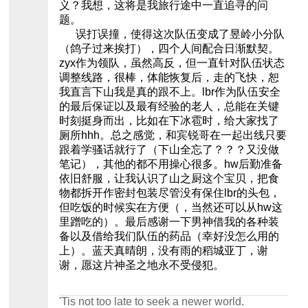
义？我想，这将是我旅行途中一直追寻的问
题。
误打误撞，使得这次队伍变成了昱岭小分队
（鸽子过来挨打），四个人间配合日渐默契。
zyx作为领队，虽然高反，但一直针对队伍状态
调整线路，很棒，体能恢复后，走的飞快，恕
我直言下山我是真的跟不上。lbr作为队伍安全
的最后保证以及最有经验的老人，总能在关键
时刻挺身而出，比如在下冰雹时，给大家找了
厕所hhh。总之感觉，和宾锐哥在一起出线只要
跟着学骚话就行了（下山全忘了？？？又没做
笔记），其他的都不用操心很多。hw后勤准备
依旧舒服，让我认识了山之厨这个宝贝，把食
物都拆开作密封包装尽管没有保住lbr的头包，
但吃饭的时候实在方便（，当然还可以从hw这
里蹭吃的）。最后感谢一下男神借我的各种装
备以及借给我们队伍的药品（幸好没怎么用的
上）。蓝天真晴朗，没有雨的稻城亚丁，谢
谢，愿这片神圣之地永不受侵犯。
'Tis not too late to seek a newer world.