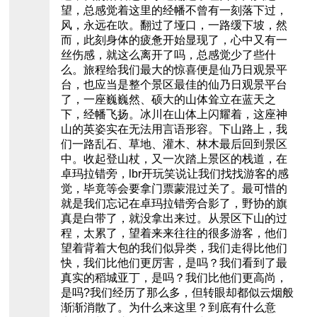
望，总感觉着这里的经幡不曾有一刻落下过，
风，永远在吹。翻过了垭口，一路缓下坡，然
而，此刻身体的疲惫开始显现了，心中又有一
丝伤感，就这么离开了吗，总感觉少了些什
么。旅程给我们最大的惊喜便是仙乃日观景平
台，也应当是整个景区最佳的仙乃日观景平台
了，一座巍巍然、硕大的山体耸立在蓝天之
下，经幡飞扬。冰川在山体上闪耀着，这座神
山的英姿实在无法用言语形容。下山路上，我
们一路乱石、草地、灌木、林木最后回到景区
中。收起登山杖，又一次踏上景区的栈道，在
卓玛拉错旁，lbr开玩笑说让我们找找游客的感
觉，毕竟等会要拿门票蒙混过关了。最可惜的
就是我们忘记在卓玛拉错旁合影了，野协的旗
真是白带了，就没拿出来过。从景区下山的过
程，太累了，望着来来往往的很多游客，他们
望着背着大包的我们似异类，我们走得比他们
快，我们比他们更厉害，是吗？我们看到了最
真实的稻城亚丁，是吗？我们比他们更高尚，
是吗?我们经历了那么多，但转眼却都似云烟般
渐渐消散了。为什么来这里？到底有什么意