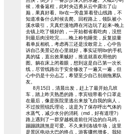
然快，倒少了一番步步深入的乐趣。大概2小时
候，准备返程，此时央迈勇从云中露出了山
巅，果真好看。lbr在一旁盘算着登山线路，不
知道准备什么时候去爬。回程路上，领队被小
溪水吸引，天真烂漫地蹲在河边玩了起来~晚上
去镇上吃了顿好的，一开始都省着吃肉，没想
到最后肉没吃完……晚上称包睡觉，反复掂量
着单反相机，考虑再三还是没敢背上，心中告
诉自己美景记在心里就好，事实证明lbr的手机
真的猛，直出效果贼好，推送就喜欢用他的
图。躺在床上闭着眼，想到这是自己第一次长
线，尽管线路出于安全修改了一遍又一遍，但
心中仍是十分忐忑，希望至少自己别崩拖累队
友。
8月15日，清晨出发，赶上了最开始几班
车，踏上昨天熟悉的路，李宾锐带着个口罩走
在最后，像是医院里逃出来放飞自我的病人，
不过按照锐氏理论，这是为了保存呼出气体的
水蒸气，减少水分的消耗（md，好有道理?）
路上遇到了一群穿越栈道前往河边的白马鸡，
蹦蹦跳跳煞是可爱。不久来到洛绒牛场，这里
是景区电动大巴的终点，游客骤然增多。我轻