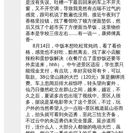
是没有失误。吐槽一下最后回来的车上不开天
窗，又不开空调，导致我竟然有点喘不过气的
感觉，跟司机说了数遍也没用。接近午夜到了
香格里拉镇，找了餐馆吃了顿方便面垫饥，然
后又找了个超市买了方便面当早饭，这里物价
基本是学校三倍左右……有一说一，康师傅真
香~
8月14日，中饭本想吃松茸炖鸡，看了看价
格，感觉也不好吃，黯然离去。找了家小店酸
辣粉和蛋炒饭解决（在餐厅点了蛋炒饭还要等
外卖送来，hhh）。中午进景区适应，学生票只
能现金支付，有点坑，幸好宾锐哥有卡，可以
取款。38公里山路的大巴（120元）算是捆绑消
费。车上忽闻后排大叔惊呼，转头望向窗外，
仙乃日傲然屹立在群山之间，越来，越近，不
久之后，夏诺多吉也出现了视线中。景区人很
多，据说是某电影带火了这个景区，不过，玩
户外的当然希望人少一点啦~景区栈道延山谷而
上，抬头就可看到央迈勇，至此三怙主齐备，
不过云中的央迈勇仍未完全显露。延步道而
行，没什么人，大部分人都做的电动大巴，虽