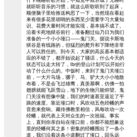
什卡晚睡听歌开始，不知觉中就养成了无聊时
就听听音乐的习惯，就这么听歌听到了起床，
顺便脑子里给推送构思了一下，当然现在看起
来有很多花里胡哨的东西至少需要学习大量知
识、花费大量时间才能实现，基本搞不成了。
沿着卡死地狱谷前行，准备翻过仙乃日为我们
准备的一个小小垭口——鬼门关。据说卡斯地
狱谷是有线路的，但猛烈的爬升和下降绝非常
人可以胜任的。到今天，大家的高反基本都适
应的不错了，都开始说起了骚话，什么今天的
状态可以走大转了，lbr的登山计划可以开始行
动了什么什么的。中饭时，来到了鬼门关垭口
前，一大片马场，骡子、马、驴大大小小地散
布着，不是会飞过雄鹰，真羡慕啊，仿佛一拍
翅膀就能飞跃雪山，地下的生物只能仰望。鬼
门关没有想像中陡，我们的时速甚至逼近了平
路的速度。靠近垭口时，风吹动五色经幡的声
音愈来愈响。藏传佛教里相信，风每吹动一次
经幡，就代表上天对众生的一次祝福。事实
上，直到你亲自站在垭口前，你都不能想象这
里的经幡何其之多！密集的经幡围出了一条小
道，我们沿着这条小道翻过了垭口，回头远