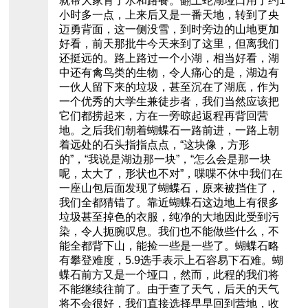
就帮大家背了水和路餐。翻上蛇湖垭口用了约1
小时多一点，上来后又是一番天地，转到了央
迈勇背面，这一侧没雪，到时旁边的山地更加
好看，前天那批牛今天来到了这里，但离我们
还挺远的。路上路过一个小湖，相当好看，湖
中还有禽鸟类的生物，令人痛心的是，湖边有
一伙人留下来的垃圾，甚至沉在了湖底，作为
一个优秀的大学生兼徒步者，我们当然应该把
它们都捞起来，方在一旁晾起返程再背回营
地。之后我们朝着蝴蝶石一路前进，一路上朝
着远处的石头指指点点，“这块像，方形
的”，“我说是湖边那一块”，“怎么会是那一块
呢，太大了，形状也不对”，喋喋不休中我们在
一座山包后面发现了蝴蝶石，原来被挡住了，
我们全都猜错了。靠近蝴蝶石这边地上有很多
垃圾甚至掉色的衣服，纯净的大地因此受到污
染，令人扼腕叹息。我们也不能做些什么，不
能全都背下山，能捡一些是一些了。蝴蝶石略
有攀登难度，5.9选手表示上石容易下石难。蝴
蝶石前方又是一个垭口，然而，此程的我们将
不能继续往前了。由于查了天气，后天的天气
将不会很好，我们直接选择早早回到营地，收