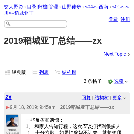
交大野协
›
目录|归档|管理
›
山野徒步
›
<04>--西南
›
<01>--<
川>--稻城亚丁
登录
注册
2019稻城亚丁总结——zx
›
Next Topic
经典版
列表
结构树
3 条帖子
选项
ZX
回复
|
结构树
|
更多
9月 18, 2019; 9:45am
2019稻城亚丁总结——zx
一些反省和遗憾：
1、 和家人告知行程，这次应该打扰到很多人
管理员
了，十分抱歉。如果怕爸妈不让去，就想想腿
543 条帖子