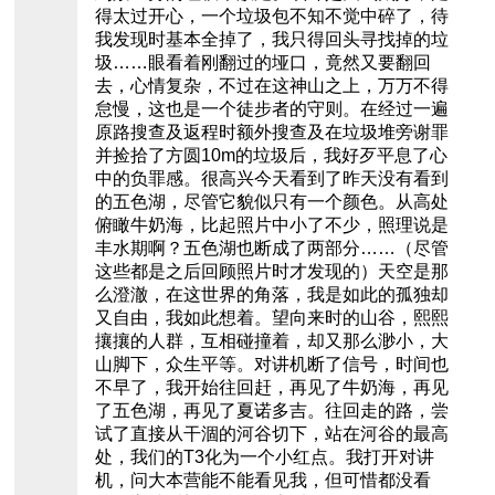
得太过开心，一个垃圾包不知不觉中碎了，待
我发现时基本全掉了，我只得回头寻找掉的垃
圾……眼看着刚翻过的垭口，竟然又要翻回
去，心情复杂，不过在这神山之上，万万不得
怠慢，这也是一个徒步者的守则。在经过一遍
原路搜查及返程时额外搜查及在垃圾堆旁谢罪
并捡拾了方圆10m的垃圾后，我好歹平息了心
中的负罪感。很高兴今天看到了昨天没有看到
的五色湖，尽管它貌似只有一个颜色。从高处
俯瞰牛奶海，比起照片中小了不少，照理说是
丰水期啊？五色湖也断成了两部分……（尽管
这些都是之后回顾照片时才发现的）天空是那
么澄澈，在这世界的角落，我是如此的孤独却
又自由，我如此想着。望向来时的山谷，熙熙
攘攘的人群，互相碰撞着，却又那么渺小，大
山脚下，众生平等。对讲机断了信号，时间也
不早了，我开始往回赶，再见了牛奶海，再见
了五色湖，再见了夏诺多吉。往回走的路，尝
试了直接从干涸的河谷切下，站在河谷的最高
处，我们的T3化为一个小红点。我打开对讲
机，问大本营能不能看见我，但可惜都没看