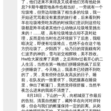
了，他们还来不来得及又或者他们另有他处休
息?卡斯牛棚营地条件也相当好，一旁就有一个
垃圾堆，但旁边却散落了相当多的垃圾，我一
开始还咒骂着没有素质的旅行者，后来看到羚
羊在垃圾堆旁吃东西的时候我们意识到这些垃
圾都是羚羊或者其他什么动物从垃圾堆里挑出
来的！……嗟，虽有垃圾堆放点却不及时处
理，反而是给当时生态环境留下了后患，我暗
暗决定，即便有垃圾堆点，也绝不会在这个地
方扔垃圾了。夕阳西下，仙乃日的背面颇有冈
仁波齐的神韵，雪与岩交相辉映，美不胜收。
Hw给大家按摩了肩膀，之后和lbr过着开心的二
人生活，当然在第一晚他们拼睡袋热疯了后至
少拼睡袋了。今天晚上，我基本已经蹭不到吃
的了，哭，竟有些怀念队友高反的日子。睡
前，在队友的一致要求下，我把腿裹在睡袋
里，伸出了帐篷门，竟然觉得很舒服，当然半
夜怎么进来的我就不清楚了。
8月18日，下山的一天，向稻城亚丁作最后
的告别。清晨自然醒了，藏羚羊在向河对岸转
移，但会与我们的帐篷保持一定的距离。从岗