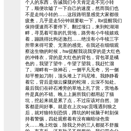
个人的东西，告诫我们今天肯定走不完小转
了，顺便吹嘘了一下自己的速度，然而我们也
不是走纯小转的……这段路明显感觉大家都很
疲惫，几乎是走5分钟就要歇一下，lbr提醒我们
保持缓速而不要停下。翻过垭口，来到蛇湖湖
畔，寻觅着可靠的扎营地，路旁有小牛犊嬉戏
着，蹦跳得比狗还激烈……绝没有小牛犊三字
所带来得可爱、无害的感觉。在我还在细细观
察这生物的时候，hw提醒我说我穿的是大红色
的冲锋衣，背的是大红色的背包，背包罩是橘
色的，我望了望牛，牛望了望我，我赶忙溜
了。湖畔有一块神石，一侧平凡无奇，另一侧
却平整如刀削，顶头堆上了玛尼堆。我静静看
着它，背后是烟云朦胧的蛇湖，云深不知处。
最后我们在碎石滩旁的草地上扎了营，营地条
件是真的不错。晚上上厕所我们都用起了猫
坑，挖起来就是累了点，不过应该对自然、游
客都是间好事。就是在上次sqc贡嘎遇到狼之
后，就对狼特别恐惧，蹲坑的时候脑子时刻保
持着警惕，四处观察着有没有幽暗绿色萤
火……晚上吃饭，除我之外的三人都挺不舒服