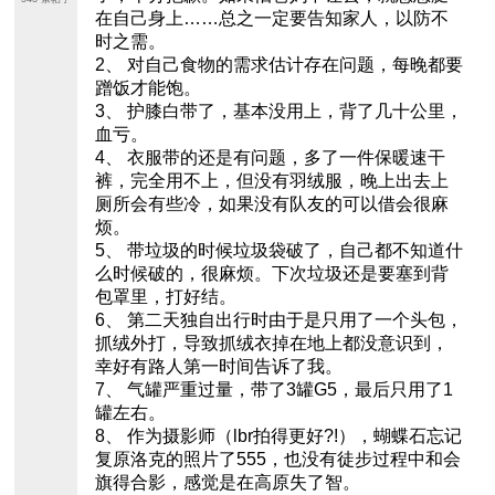
在自己身上……总之一定要告知家人，以防不
时之需。
2、 对自己食物的需求估计存在问题，每晚都要
蹭饭才能饱。
3、 护膝白带了，基本没用上，背了几十公里，
血亏。
4、 衣服带的还是有问题，多了一件保暖速干
裤，完全用不上，但没有羽绒服，晚上出去上
厕所会有些冷，如果没有队友的可以借会很麻
烦。
5、 带垃圾的时候垃圾袋破了，自己都不知道什
么时候破的，很麻烦。下次垃圾还是要塞到背
包罩里，打好结。
6、 第二天独自出行时由于是只用了一个头包，
抓绒外打，导致抓绒衣掉在地上都没意识到，
幸好有路人第一时间告诉了我。
7、 气罐严重过量，带了3罐G5，最后只用了1
罐左右。
8、 作为摄影师（lbr拍得更好?!），蝴蝶石忘记
复原洛克的照片了555，也没有徒步过程中和会
旗得合影，感觉是在高原失了智。