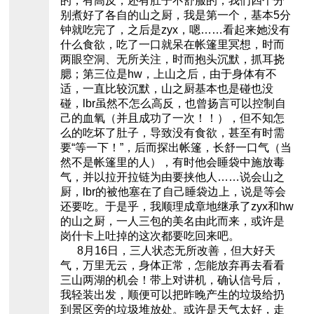
的，有高反，还有肚子不舒服的，我们四个分
别煮好了各自的山之厨，我是第一个，基本5分
钟就吃完了，之后是zyx，嗯……看起来她没有
什么食欲，吃了一口就呆在帐篷里冥想，时而
两眼空洞、无所关注，时而抱头沉默，抓耳挠
腮；第三位是hw，上山之后，由于身体有不
适，一直比较沉默，山之厨基本也是碰也没
碰，lbr虽然不怎么高反，也曾扬言可以控制自
己的血氧（并且成功了一次！！），但不知怎
么的吃坏了肚子，导致没有食欲，甚至有时需
要“等一下！”，后而探出帐篷，长舒一口气（当
然不是帐篷里的人），有时他会睡袋中施放毒
气，并以拉开拉链为由要挟他人……说会山之
厨，lbr的被他塞在了自己睡袋边上，说是等会
还要吃。于是乎，我顺理成章地继承了zyx和hw
的山之厨，一人三包的美名由此而来，或许是
岗什卡上吐掉的这次都要吃回来吧。
8月16日，三人状态无所改善，但大好天
气，万里无云，身体正常，怎能放弃再去看看
三山两湖的机会！带上对讲机，确认信号后，
我轻装出发，顺便可以把昨晚产生的垃圾给扔
到景区旁的垃圾堆放处。或许是天气太好，走