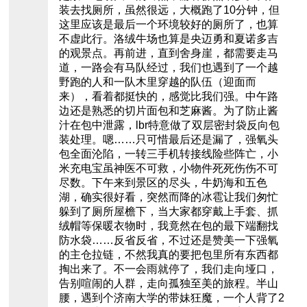
装去找厕所，虽然很远，大概跑了10分钟，但
这里应该是最后一个环境较好的厕所了，也算
不虚此行。洛绒牛场也算是央迈勇和夏诺多吉
的观景点。再前进，直到舍身崖，都需要走马
道，一路会有马队经过，我们也遇到了一个越
野跑的人和一队木里穿越的队伍（迎面而
来），看着都挺快的，感觉比我们强。中午路
边还是熟悉的切片面包和芝麻酱。为了防止酱
汁在包中泄露，lbr特意做了双层密封袋反向包
装处理。嗯……只可惜最后还是漏了，强氧头
包全面沦陷，一转三手机转接线险些阵亡，小
米充电宝虽神医不可救，小物件死死伤伤不可
尽数。下午来到景区的尽头，牛奶海和五色
湖，确实很好看，突然而降的冰雹让我们匆忙
躲到了厕所屋檐下，当大家都穿戴上手套、抓
绒帽等保暖衣物时，我竟然在包的最下端翻找
防水袋……反省反省，不过还是赞美一下强氧
的主仓拉链，不然我真的要把包里所有东西都
掏出来了。不一会雨就停了，我们走向垭口，
告别喧闹的人群，走向孤独至美的旅程。半山
腰，遇到个济南大学的带妹狂魔，一个人背了2