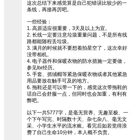
这次总结下来感觉算是自己犯错误比较少的一
条线，再接再厉吧。
一些经验：
1. 高原适应很重要，3天及以上为宜。
2. 长线一定要注意垃圾重量问题，不是所有线
路都能随程丢垃圾。
3. 满月的时候就不要想着拍星空了，这次幸好
没带相机。
4. 电子器件和保暖衣物的防水措施一定要做，
参见lbr经历。
5. 手套、抓绒帽等紧急保暖衣物或者其他紧急
用品要放在触手可及的地方。
6. 拖鞋还是可以带一下的，感觉这次带拖鞋的
话自己会舒服一点，但同时也会加重，有利有
弊吧。
以下一共5777字，是毫无营养、无趣至极、一
个下午写完、时隔数十天、杂七杂八、毫无文
采、小学生水平的流水账。看完后如若觉得浪
费了自己生命10分钟，本人概不负责。