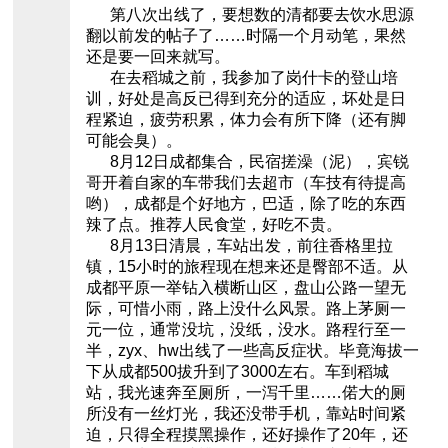
第八次出线了，要想数的清都要去饮水思源
翻以前发的帖子了……时隔一个月动笔，果然
还是要一回来就写。
在去稻城之前，我参加了岗什卡的登山培
训，好处是高反已得到充分的适应，坏处是日
程紧迫，疲劳积累，体力会有所下降（还有脚
可能会臭）。
8月12日成都集合，民宿搓澡（泥），宾锐
哥开着自家的车带我们去超市（车技有待提高
哟），成都是个好地方，巴适，除了吃的东西
辣了点。推荐人民食堂，好吃不贵。
8月13日清晨，车站出发，前往香格里拉
镇，15小时的旅程现在想来还是臀部不适。从
成都平原一举钻入横断山区，盘山公路一望无
际，可惜小雨，路上没什么风景。路上茅厕一
元一位，通常没坑，没纸，没水。路程行至一
半，zyx、hw出线了一些高反症状。毕竟海拔一
下从成都500拔升到了3000左右。车到稻城
站，我光速奔至厕所，一泻千里……偌大的厕
所没有一丝灯光，我还没带手机，靠站时间紧
迫，只得全程摸黑操作，还好操作了20年，还