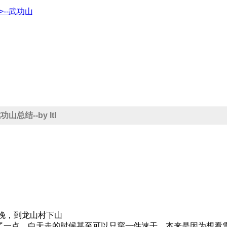
赣>--武功山
武功山总结--by ltl
晚，到龙山村下山
冬不了一点，白天走的时候甚至可以只穿一件速干。本来是因为想