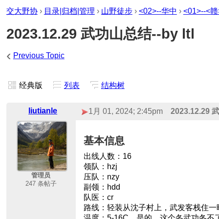
交大野协
›
目录|归档|管理
›
山野徒步
›
<02>--华中
›
<01>--<
2023.12.29 武功山总结--by ltl
‹
Previous Topic
经典版
列表
结构树
liutianle
1月 01, 2024; 2:45pm
2023.12.29 
基本信息
出线人数：16
领队：hzj
管理员
压队：nzy
247 条帖子
副领：hdd
队医：cr
路线：轻装从沈子村上，武发客栈住一
温度：5-16C，是的，这个冬武功