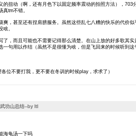
的扭动（啊，还有月色下以固定频率震动的拍照方法），703分的
真tm不错。
级爽，甚至还有捏肩膀服务。虽然这些乱七八糟的快乐的代价似乎
没啥。
写了，而且可能也不需要记得那么清楚。在山上放的好多歌其实
选一句用以作结（虽然不是很懂为啥，但是飞回来的时候听到这
望各位不要打我，更不要在冬训的时候play，求求了）
9 武功山总结--by ltl
能海龟汤一下吗