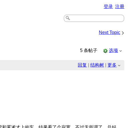
登录
注册
›
Next Topic
5 条帖子
选项
回复
|
结构树
|
更多
看雪和雾凇才上的车，结果看了个寂寞，不过无所谓了，总好