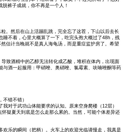
达成脱裤子成就，你不再是一个人！
1粒。然后在山上活蹦乱跳，完全忘了这茬，下山以后去长
也睡不着，心里大概算了一下，吃完头孢大概过了48h，残
不然估计当晚就不是真人海龟汤，而是重症监护房了。希望
用，导致酒精中的乙醇无法转化成乙酸，堆积在体内，出现面
能与酒一起服用：甲硝唑、奥硝唑、氯霉素、呋喃唑酮等药
，不错不错）
了我对于武功山体能要求的认知。原来空身爬楼（12层）
不禁有点怀疑夏天到底是怎么走那么累的。当然，可能个体差异还
多欢乐的瞬间（把柄）。火车上的欢迎光临请慢走，我真是