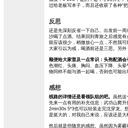
过给老板写本子，而且还收获了各种“把
反思
还是先深刻反省一下自己。出发前一周
沙喝了点酒。结果回到青旅之后感觉有
留应该很少，稍微放心一点，不然我可
大家引以为戒，喝酒前还是三思。另外
顺便给大家普及一点常识：头孢配酒会
色潮红、头痛、胸闷、血压下降、头晕
物同样不能与酒一起喝，否则也可能出
感想
线路的详情还是看领队组的吧。
虽然这
先来一点有用的补充信息：武功山爬升
2min30s 5*3也可以轻装走完沈
是挺大的，对我自己来说，应该还是大概背比
然后就是些随意的感想。虽然因为雾霾