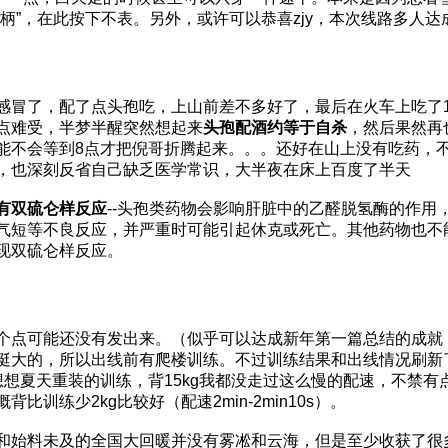
柄”，在此按下不表。另外，或许可以恭喜zjy，本次线路多人
感冒了，配了点头孢吃，上山前差不多好了，最后在火车上吃了
点难受，半梦半醒突然想起来
头孢配酒约等于自杀
，然后果然再
能不会等到8点才把倪哥折腾起来。。。还好在山上没有吃药，
，也深刻反省自己缺乏医学常识，大半夜在床上百度了半天
有双硫仑样反应
--头孢类药物会影响肝脏中的乙醛脱氢酶的作
气短等不良反应，并严重时可能引起休克或死亡。其他药物也不
现双硫仑样反应。
个点可能还没有发出来。（似乎可以达成新年第一篇总结的成就
挺大的，所以出线前有爬楼训练。不过训练结果和出线情况刷新
穿龙。想想夏天重装的训练，背15kg我都没走过这么慢的配速，
训练少2kg比较好（配速2min-2min10s）。
和始料未及的全国大回暖并没有雾凇和云海，但是至少收获了很