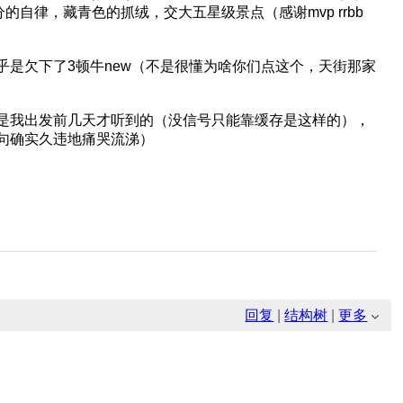
自律，藏青色的抓绒，交大五星级景点（感谢mvp rrbb
是欠下了3顿牛new（不是很懂为啥你们点这个，天街那家
是我出发前几天才听到的（没信号只能靠缓存是这样的），
句确实久违地痛哭流涕）
回复
|
结构树
|
更多