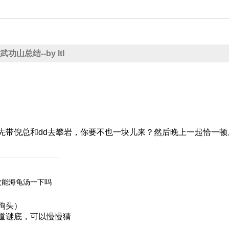
9 武功山总结--by ltl
先带倪总和dd去攀岩，你要不也一块儿来？然后晚上一起恰一顿
次能海龟汤一下吗
狗头）
道谜底，可以慢慢猜