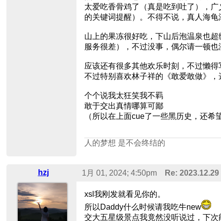
太爱吃香骨鸡了（真是吃到吐了），广义
的关键词提醒）。不得不说，真人海龟汤
山上的果冻很好吃，下山后泡温泉也超
服务很差），不过没事，偶尔请一顿也
应该还有很多其他欢乐时刻，不过懒得
不过特别喜欢林子祥的《敢爱敢做》，
个个说我太狂笑我不羁
敢于交出真情哪算可鄙
（所以在上面cue了一些黑历史，还希
人的梦想 是不会终结的
hzj
1月 01, 2024; 4:50pm
Re: 2023.12.2
xsl我刚发就看见你的。
所以Daddy什么时候请我吃牛new
交大五星级景点我竟然没听说过，下次