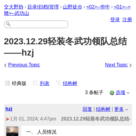
交大野协
›
目录|归档|管理
›
山野徒步
›
<02>--华中
›
<01>--<
赣>--武功山
登录
注册
2023.12.29轻装冬武功领队总结
——hzj
‹
›
Previous Topic
Next Topic
经典版
列表
结构树
3 条帖子
选项
hzj
回复
|
结构树
|
更多
1月 01, 2024; 4:47pm
2023.12.29轻装冬武功领队总结——
一、 人员情况