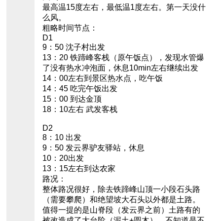
最高温15度左右，最低温1度左右。第一天没什
么风。
粗略时间节点：
D1
9：50 沈子村出发
13：20 铁蹄峰客栈（原午饭点），发现水管爆
了没有热水冲泡面，休息10min左右继续出发
14：00左右到景区热水点，吃午饭
14：45 吃完午饭出发
15：00 到达金顶
18：10左右 武发客栈
D2
8：10 出发
9：50 发云界驴友驿站，休息
10：20出发
13：15左右到达农家
路况：
整体路况很好，除去铁蹄峰山顶一小段石头路
（需要攀爬）和绝望坡大石头以外都是土路。
值得一提的是山脊段（发云界之前）土路有的
被改造成了大台阶（泥土+圆木），不知道是不