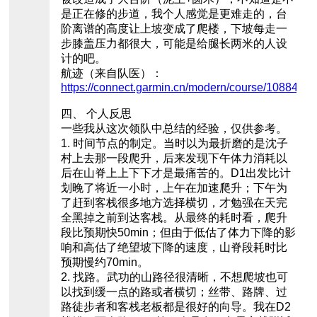
是正在修的步道，我个人感觉是更难走的，台
阶离谱的高度让上坡变成了爬楼，下坡每走一
步膝盖压力都很大，可能是给腿长两米的人设
计的吧。
航迹（来自队医）：
https://connect.garmin.cn/modern/course/1088480
四、 个人反思
一些我从这次领队中总结的经验，仅供参考。
1. 时间节点的制定。当时以为最折磨的是沈子
村上去那一段爬升，后来发现下午体力消耗以
后在山脊上上下下才是最痛苦的。D1出发比计
划晚了将近一小时，上午在加速爬升；下午为
了赶到客栈很多地方选择横切，才勉强在天完
全黑掉之前到达客栈。从最终的耗时看，爬升
段比预期快50min；但由于低估了体力下降的影
响和高估了绝望坡下降的速度，山脊段耗时比
预期慢约70min。
2. 找路。武功的山路径很清晰，不想爬坡也可
以找到缓一点的路或者横切；丝带、路牌、过
路徒步者和客栈老板都是很好的向导。我在D2