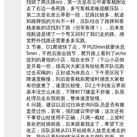
找错了两次路orz，第一次是在云中雾客栈附近
走了右边一条死路，多亏客栈老板提醒压队；
第二次是在发云界那一段，岔路比较多，航迹
和路牌指的方向不一样，压队结合了路牌和客
栈老板的话找到了路（倪哥靠谱！），后来发
现航迹是绕了一个弯又回到了我们走的路。感
觉野外找路还需要多多实践。
3. 节奏。D1爬坡快了点，平均20min就要休息
5min，不然后面会脱节，爬升路上看到了echo
提到的暑假的小店，现在全拆了（下山小店倒
是开着一些，很高兴大家没有纷纷离开队伍跑
过去买喝的）正好成为休息点；下午景区段下
降速度略慢，到后面客栈前爬坡时感觉大家都
有些疲惫了，速度比较慢。D2上午到发云界前
基本没怎么休息，下降时77膝盖不舒服，队医
处理后走在我前面，整体速度较慢。
4. 问题。建议以后过往病史询问队员是否有膝
盖受过伤，若有，强烈建议带护膝；这次还有
干事登山杖使用不正确，只调一截杖，上坡时
喜欢把杖插前面，后来跟着我走了，希望下次
改正；压队反映从D1开始就有人故意走难走的
路，我自己看到的情况还有走在领队前面、提