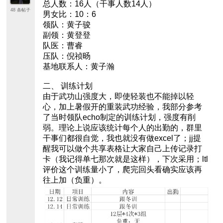
总人数：16人（干事人数14人）
48 条帖子
男女比：10：6
领队：黄子骏
副领：黄登登
队医：曹睿
压队：倪祯旸
基地联系人：黄子瀚
二、 训练计划
由于武功山强度大，即使轻装也不能掉以轻
心，加上暑假开的重装武功经验，我部分参考
了当时领队echo制定的训练计划，强度有削
弱。理论上说应该统计每个人的出勤的，群里
干事们都很自觉，我也就没有做excel了；jj提
醒我可以做个共享表格让大家自己上传记录打
卡（我记得单七那次就是这样），下次采用；ltl
评价这个训练量小了，爬完回头看确实应该再
往上加（负重）。