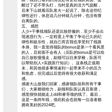
醒过了还不带头灯，当时是真的没力气提醒，
后来下山就着压队发火一起说了。除去这些纪
律性还行，休息说几分钟就几分钟，也没有擅
自离队的。
五、 感想
人少+干事线领队还是比较舒服的，至少不会出
现迷惑行为，一定程度上平衡了争论已久的纪
律性和娱乐性，就自己而言我也享受到了线路
本身。我一直觉得领队的bonus是第一个看风景
的人，且前面不会有人（压队的bonus是可以给
自己放歌慢慢走，副领可以往来穿梭，队医可
以帮助别人+实践医疗知识）。这条线正值期
末，和其他很多事情凑到一起带来不小的压力
和焦虑，但完成以后觉得有很大收获和满足
感。
感谢大山放我们回家，感谢领队组和所有干事
们，大家都很给力，副领和队医认真且靠谱，
感觉很快就能走上dd和睿哥领的线了。最后，
这是一条跨年线，借此机会也祝每一位读者都
拥有美好的2024吧。