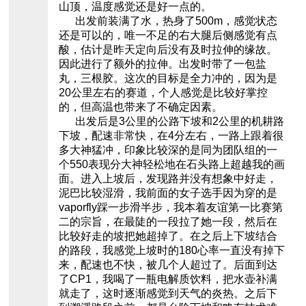
山顶，温度感觉还是好一点的。
出发前装满了水，热身了500m，感觉状态
还是可以的，唯一不足的右大腿后侧感觉有点
酸，估计是昨天定向后没有及时拉伸的缘故。
因此进行了额外的拉伸。出发时带了一包盐
丸，三根胶。这次的目标是全力冲的，因为是
20公里左右的赛道，个人感觉是比较好掌控
的，但高温也带来了不确定因素。
出发后是3公里的公路下坡和2公里的机耕路
下坡，配速非常快，在4分左右，一路上跟着很
多大神猛冲，印象比较深的是同为团队组的一
个550表现分大神轻松地在石头路上超越我的画
面。进入上坡后，发现路并没有想象中好走，
泥巴比较湿滑，我前面的女子选手因为穿的是
vaporfly踩一步滑半步，我本着友谊第一比赛第
二的宗旨，在最陡的一段拉了她一段，然后在
比较好走的坡把她超掉了。在之后上下坡结合
的路段，我感觉上坡时的180心率一直没有掉下
来，配速也不快，被几个人超过了。后面到达
了CP1，我喝了一瓶电解质饮料，把水壶补满
就走了，这时逐渐感觉到天气的炎热。之后下