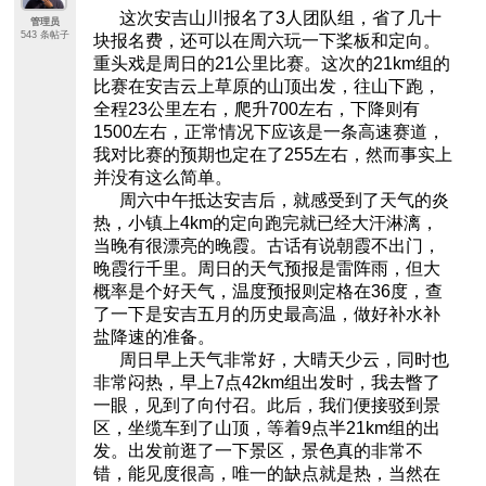
这次安吉山川报名了3人团队组，省了几十
管理员
543 条帖子
块报名费，还可以在周六玩一下桨板和定向。
重头戏是周日的21公里比赛。这次的21km组的
比赛在安吉云上草原的山顶出发，往山下跑，
全程23公里左右，爬升700左右，下降则有
1500左右，正常情况下应该是一条高速赛道，
我对比赛的预期也定在了255左右，然而事实上
并没有这么简单。
周六中午抵达安吉后，就感受到了天气的炎
热，小镇上4km的定向跑完就已经大汗淋漓，
当晚有很漂亮的晚霞。古话有说朝霞不出门，
晚霞行千里。周日的天气预报是雷阵雨，但大
概率是个好天气，温度预报则定格在36度，查
了一下是安吉五月的历史最高温，做好补水补
盐降速的准备。
周日早上天气非常好，大晴天少云，同时也
非常闷热，早上7点42km组出发时，我去瞥了
一眼，见到了向付召。此后，我们便接驳到景
区，坐缆车到了山顶，等着9点半21km组的出
发。出发前逛了一下景区，景色真的非常不
错，能见度很高，唯一的缺点就是热，当然在