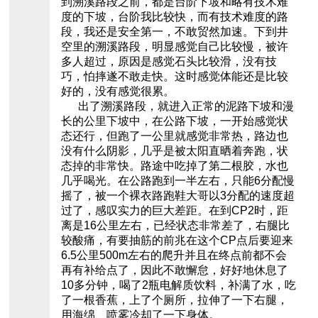
到溯溪路段之前，都是台阶下坡和略有技术难
度的下坡，台阶我比较快，而有技术难度的路
段，我还是安全第一，不敢贸然加速。下到井
空里的溯溪路段，明显感觉自己比较慢，被许
多人超过，原因是感觉石头比较滑，没有技
巧，怕摔遂不敢走快。这时感觉体能还是比较
好的，没有感觉很累。
出了溯溪路段，就进入正常的泥路下坡和漫
长的公里下坡中，在公路下坡，一开始感觉状
态还行，但跑了一公里就感觉非常热，路边也
没有什么阴影，几乎是被太阳直晒着奔跑，状
态掉的非常快。路途中吃掉了第二根胶，水也
几乎喝光。在公路跑到一半左右，只能6分配慢
摇了，被一个裸衣路跑鞋大哥以3分配的速度超
过了，感叹实力的巨大差距。在到CP2时，距
离是16公里左右，已经状态非常差了，右腿比
较酸痛，有要抽筋的前兆在这个CP点后要迎来
6.5公里500m左右的爬升并且在终点前都不会
再有补给点了，因此不敢懈怠，好好地休息了
10多分钟，喝了2瓶电解质饮料，补满了水，吃
了一根香蕉，上了个厕所，拉伸了一下右腿，
用海绵、喷雾冷却了一下身体。