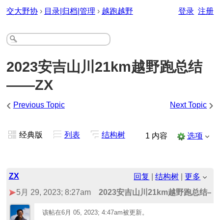
交大野协
›
目录|归档|管理
›
越跑越野
登录
注册
2023安吉山川21km越野跑总结
——ZX
‹
›
Previous Topic
Next Topic
经典版
列表
结构树
1 内容
选项
ZX
回复
|
结构树
|
更多
5月 29, 2023; 8:27am
2023安吉山川21km越野跑总结—
该帖在
6月 05, 2023; 4:47am
被更新。