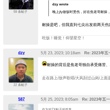
dzy wrote
59 条帖子
晚上jfy做饭时烫伤，好在焦老哥耐
耐操是吧，但我直到七尖出发前两天伤
吃饭！睡觉！仰望星空！
dzy
5月 23, 2023; 10:18am
Re: 2023年
耐操的背后是焦老哥独自承受痛苦、
走在路上/放声歌唱/大风刮过山岗/上面
22 条帖子
587
5月 25, 2023; 8:05am
Re: 2023年
作为对ZX帖子的答复