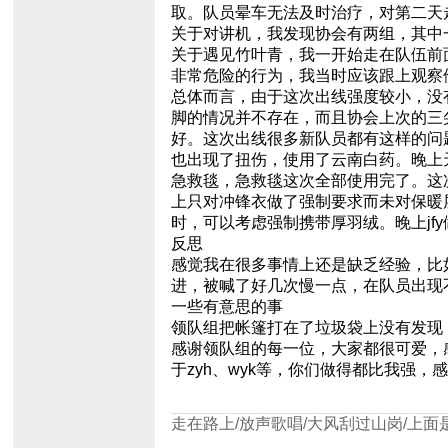
取。队员晕车无法及时治疗，对第二天
关于对讲机，我发现协会有两组，其中
关于遇见竹叶青，我一开始走在队伍前
非常危险的行为，我当时应该跟上观察
总体而言，由于这次出线强度较小，没
脚的情况并不存在，而且协会上次的三
好。这次出线很多新队员都有这样的问
也出现了扭伤，使用了云南白药。晚上
急救毯，急救毯这次全部使用完了。这
上只对冲锋衣做了强制要求而未对保暖
时，可以考虑强制携带厚羽绒。晚上jf
反思
感觉我在很多事情上还是缺乏经验，比
进，被喊了好几次慢一点，在队员出现
一些有意思的事
领队组把帐篷打在了垃圾袋上没有发现
感谢领队组的每一位，大家都很可爱，
于zyh、wyk等，你们做得都比我强
走在路上/放声歌唱/大风刮过山岗/上面