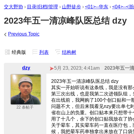
交大野协
›
目录|归档|管理
›
山野徒步
›
<01>--华东
›
<04>--<
2023年五一清凉峰队医总结 dzy
‹
Previous Topic
经典版
列表
结构树
dzy
5月 23, 2023; 4:41am
2023年五一
2023年五一清凉峰队医总结 dzy
其实一开始听说有这条线，我是没有那
第三次出线，也是我第二次进领队组，
在出线前，我网购了100个创口贴和
问题不大，但后来我看见nzy要出单
22 条帖子
省在山上的负重。创口贴本来只想带十
用了十几个，余下的创口贴我放在了协
关于晕车，其实晕车药一直在医疗包，
候，我把晕车药单独拿出来放在了口袋