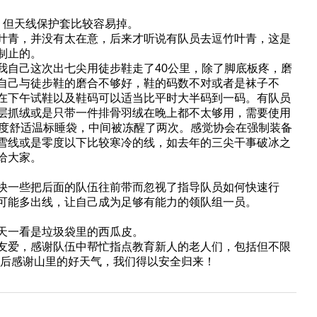
，但天线保护套比较容易掉。
叶青，并没有太在意，后来才听说有队员去逗竹叶青，这是
制止的。
我自己这次出七尖用徒步鞋走了40公里，除了脚底板疼，磨
自己与徒步鞋的磨合不够好，鞋的码数不对或者是袜子不
在下午试鞋以及鞋码可以适当比平时大半码到一码。有队员
层抓绒或是只带一件排骨羽绒在晚上都不太够用，需要使用
0度舒适温标睡袋，中间被冻醒了两次。感觉协会在强制装备
雪线或是零度以下比较寒冷的线，如去年的三尖干事破冰之
给大家。
快一些把后面的队伍往前带而忽视了指导队员如何快速行
可能多出线，让自己成为足够有能力的领队组一员。
天一看是垃圾袋里的西瓜皮。
友爱，感谢队伍中帮忙指点教育新人的老人们，包括但不限
最后感谢山里的好天气，我们得以安全归来！