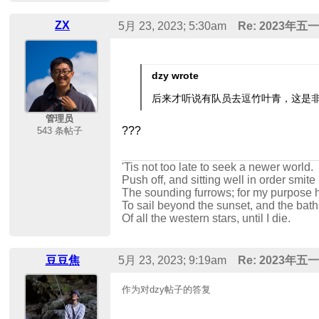
ZX
5月 23, 2023; 5:30am
Re: 2023年
dzy wrote
后来才听说有队员去逗竹叶青，这是
管理员
???
543 条帖子
'Tis not too late to seek a newer world.
Push off, and sitting well in order smite
The sounding furrows; for my purpose 
To sail beyond the sunset, and the bath
Of all the western stars, until I die.
豆豆焦
5月 23, 2023; 9:19am
Re: 2023年
作为对dzy帖子的答复