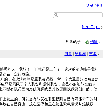
登录
注册
›
Next Topic
5 条帖子
选项
回复
|
结构树
|
更多
是熟悉的人，我想了一下就还是上车了。这次的清凉峰是我的
是存在一定的危险。
0毫升的，这次清凉峰是重装会员线，背一个大重量的酒精当然
不应只是局限于个人装备和强制装备，这些小的细节也能节
上不断有队员因为磨破脚踝或是其他原因找我要创口贴，使
车上发生的，所以当有队员在群里提到自己有可能晕车的时
存放在自己身边，放在医疗包里在发生紧急情况时难以获