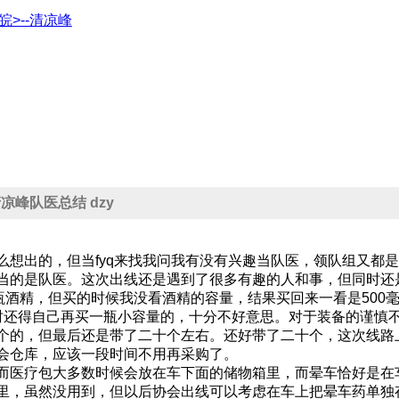
浙皖>--清凉峰
清凉峰队医总结 dzy
么想出的，但当fyq来找我问我有没有兴趣当队医，领队组又都
当的是队医。这次出线还是遇到了很多有趣的人和事，但同时还
一瓶酒精，但买的时候我没看酒精的容量，结果买回来一看是50
七时还得自己再买一瓶小容量的，十分不好意思。对于装备的谨慎
个的，但最后还是带了二十个左右。还好带了二十个，这次线路
会仓库，应该一段时间不用再采购了。
而医疗包大多数时候会放在车下面的储物箱里，而晕车恰好是在
里，虽然没用到，但以后协会出线可以考虑在车上把晕车药单独