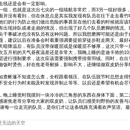
走线还是会有一定影响。
一组，也就是这次出七尖的一组续航非常烂，而3另一组好很多
面并没有看到，但在休息点是其实我发现有队员在往下走去看竹
他们的行为防止他们做出危险的事甚至在他们去看的时候就应该
有出现掉队或者走崩的情况，但出现了好几个队员磨脚的情况。
尖干事破冰也没有队员有这种问题。所以我想磨脚可能还是由于
题，建议以后在准备会时着重强调要提前穿徒步鞋走两天、最好
天暗降温后，有队员没带保暖层或是保暖层不够厚，这次只带一
次五月初的天气昼夜温差还是非常大，我晚上睡的是迪卡侬的1
层进行强制要求，这次应该需要强制携带排骨羽绒。同时，在出
y做饭时烫伤，好在焦老哥耐操，影响不大，还继续做双皮奶分享
如查帐篷不知道怎么查，全程跟着领压、在队伍脱节时总想走得
不安全行为时未能及时发现并制止等等。以后还是希望有机会尽
，晚上睡觉时我摸到一块冷冷的三角形的东西在身体下面，第二
感谢焦老哥分享给大家的双皮奶，让队员们感受到野协的友善与
，感谢每一位走完的队员，是你们才让这条线路充满着欢声笑语。
是无边的天空