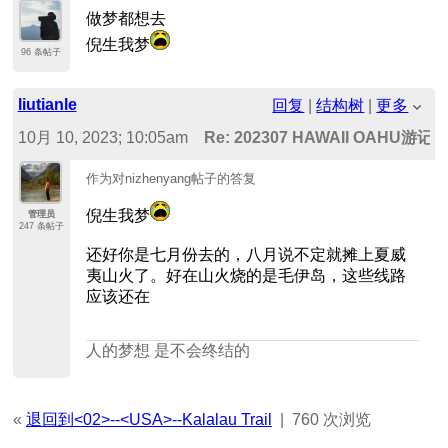
做梦都想去
倪生我梦
96 条帖子
liutianle
回复
|
结构树
|
更多
10月 10, 2023; 10:05am
Re: 202307 HAWAII OAHU游记
作为对nizhenyang帖子的答复
倪生我梦
管理员
247 条帖子
还好你是七月份去的，八月说不定就摊上夏威
夷山火了。好在山火烧的是毛伊岛，这些线路
应该还在
人的梦想 是不会终结的
«
退回到<02>--<USA>--Kalalau Trail
|
760 次浏览