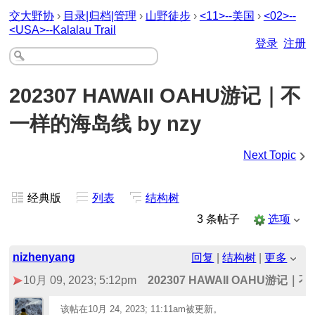
交大野协
›
目录|归档|管理
›
山野徒步
›
<11>--美国
›
<02>--
<USA>--Kalalau Trail
登录
注册
202307 HAWAII OAHU游记｜不
一样的海岛线 by nzy
›
Next Topic
经典版
列表
结构树
3 条帖子
选项
nizhenyang
回复
|
结构树
|
更多
10月 09, 2023; 5:12pm
202307 HAWAII OAHU游记｜
该帖在
10月 24, 2023; 11:11am
被更新。