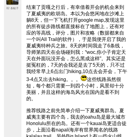
结束了贡嘎之行后，有幸借着开会的机会来到
82 条帖子
了夏威夷的欧胡岛。本以为会悠闲地在沙滩上
躺8天，但一下飞机打开google map,发现这里
的所有徒步路线都直接标在了地图上，还有对
应的等高线，评分，图片和攻略（数据都来自
一个叫All Trail的软件），于是我便开启了我的
夏威夷特种兵之旅。8天的时间我走了6条线，
导师第四天在会场碰到我：“woc,你小子肯定天
天在外面玩没开会，怎么黑成这样”。其实还是
挺冤枉的，7天的会我还是去了5天的，只不过
我经常早上6点出门hiking,10点去会开会，下午
3-4点又出去hiking。。。
这些线路虽然很
短，每个都只需要一到四个小时，风景却十分
美丽，并且这样的海岛风光在国内是看不到
的。
推荐线路之前先简单介绍一下夏威夷群岛。夏
威夷主要有四个岛，我去的oahu岛是最大城市
Honolulu所在的岛。还有一个kauai岛更适合徒
步，上面沿着napali海岸有世界闻名的线路
kalalau trail。另外Big Island上有一些火山线，