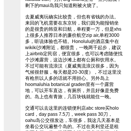
剩下的maui岛我只知道刚被火烧了。
去夏威夷玩确实比较贵，但也有省钱的办法。
来回的飞机需要在东京转，我们因为能报销坐
的是很贵的韩亚和日航，单程要一万，但是xhs
上很多人推荐日本的廉价航空zip air,单程3000
多，听说体验也不错。Honolulu的酒店集中在
wikiki沙滩附近，都很贵，一晚两千起步，建议
上airbnb定民宿，便宜很多，也可以考虑随便找
个沙滩露营，这边沙滩上都有公厕和饮用水。
不过可能有流浪汉（夏威夷流浪汉很多，因为
气候很舒服，每天都是20-30度），不过这里没
有枪所以人多的话就不用担心。另外岛上
hoomaluhia botanical graden里有一个露营
地，可以开车直达，有厕所，并且好像是免费
的。岛上也有青旅，几百块钱就能住一晚。
交通可以去这里的连锁便利店abc store买holo
card，day pass 7.5刀，week pass 30刀，
oahu岛公交很发达，车很多，我这几天基本是
坐着公交玩遍整个岛的。不过在美利坚还是租