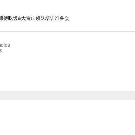
师傅吃饭&大雷山领队培训准备会
holds
s