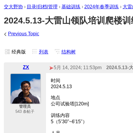
交大野协
›
目录|归档|管理
›
基础训练
›
2024年春季训练
›
大雷
2024.5.13-大雷山领队培训爬楼训
‹
Previous Topic
经典版
列表
结构树
ZX
5月 14, 2024; 11:53pm
2024.5.
时间
2024.5.13
地点
公司试验塔[120m]
管理员
543 条帖子
训练内容
5（5’30"~6'15"）