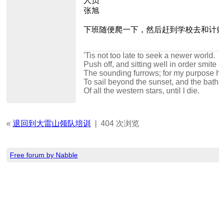
人员
张旭
下班随便爬一下，然后赶到学校去和计
'Tis not too late to seek a newer world.
Push off, and sitting well in order smite
The sounding furrows; for my purpose 
To sail beyond the sunset, and the bath
Of all the western stars, until I die.
«
退回到大雷山领队培训
|
404 次浏览
Free forum by Nabble