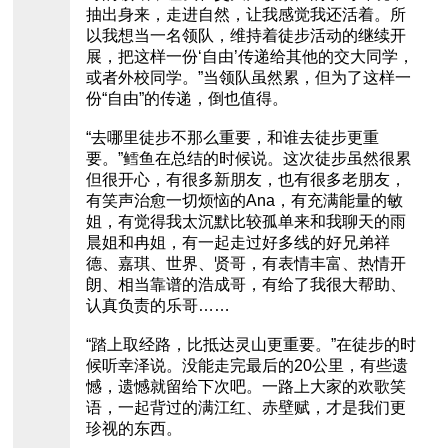
抽出身来，走进自然，让我感觉我还活着。所
以我想当一名领队，维持着徒步活动的继续开
展，把这样一份‘自由’传递给其他的交大同学，
或者外校同学。”当领队虽然累，但为了这样一
份“自由”的传递，倒也值得。
“去哪里徒步不那么重要，和谁去徒步更重
要。”鳕鱼在总结的时候说。这次徒步虽然很累
但很开心，有很多新朋友，也有很多老朋友，
有笑声治愈一切烦恼的Ana，有充满能量的敏
姐，有觉得我太沉默比较孤单来和我聊天的雨
晨姐和冉姐，有一起走过好多线的好兄弟祥
德、嘉琪、世界、贤哥，有表情丰富、热情开
朗、相当靠谱的浩成哥，有给了我很大帮助、
认真负责的乐哥……
“踏上取经路，比抵达灵山更重要。”在徒步的时
候听幸泽说。没能走完最后的20公里，有些遗
憾，遗憾就留给下次吧。一路上大家的欢歌笑
语，一起背过的满江红、赤壁赋，才是我们更
珍视的东西。