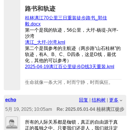
路书和轨迹
桂林漓江70公里三日重装徒步路书_郭佳
毅.docx
第一个是我的轨迹，56公里，大圩-杨堤-兴坪-
沙湾
漓江_大圩-沙湾.kml
第二个是我参考的主航迹（两步路“山石桂林”的
轨迹，有A、B、C、D四条，这是D线，最优
化，其他的可以参考）
2025-04-19漓江百公里徒步D线3天重装.kml
生命就像一条大河，时而宁静，时而疯狂。
echo
回复
|
结构树
|
更多
5月 19, 2025; 10:05am
Re: 2025.05.01-04 桂林漓江徒
所有的人际关系都是枷锁，真正的自由源于真
正的孤独之中。只要我们还是人，我们就注定