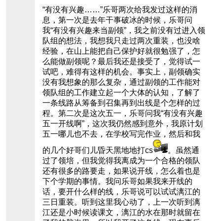
“有没有兴趣……”乐哥两次给我发过这样的消
息，第一次是去年干事破冰的时候，乐哥问
我“有没有兴趣来当副领”，我之前没有过进入领
队组的想法，我想我只走过两次重装，也没啥
经验，在山上能把自己保护好就很勉强了，怎
么能做副领呢？最后我还是接受了，觉得试一
试吧，难得有这样的机会。事实上，副领确实
没有我想象的那么复杂，通过副领的工作能对
领队组的工作建立起一个大体的认知，了解了
一条线路从筹备到召集再到出线是个怎样的过
程。第二次是这次五一，乐哥问我“有没有兴趣
五一开线啊”，这次我仍然感到意外，我原计划
五一哪儿也不去，在学校写完作业，然后和我
的几个好哥们儿昏天黑地地打cs
。虽然通
过了领培，但我觉得我离成为一个合格的领队
还有很多的路要走，如果说开线，怎么着也是
下个学期的事情。我问乐哥如果我来开线的
话，要开什么样的线，乐哥说可以试试漓江的
三日重装。听到这里我心动了，上一次听到漓
江还是小时候读课文，漓江的水在那时就留在