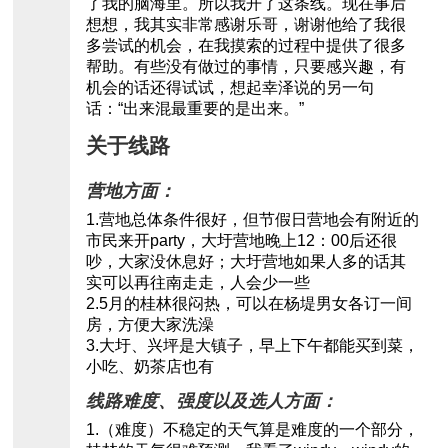
了我的脑海里。所以我开了这条线。现在事后
想想，我其实非常感谢乐哥，谢谢他给了我很
多尝试的机会，在我摸索的过程中提供了很多
帮助。有些没有做过的事情，只要感兴趣，有
机会的话还得试试，想起幸泽说的另一句
话：“出来混最重要的是出来。”
关于线路
营地方面：
1.营地总体条件很好，但节假日营地会有附近的
市民来开party，大圩营地晚上12：00后还很
吵，大家没休息好；大圩营地如果人多的话其
实可以再往南走走，人会少一些
2.5月的桂林很闷热，可以在杨堤男女各订一间
房，方便大家洗澡
3.大圩、兴坪是大镇子，早上下午都能买到菜，
小吃、奶茶店也有
线路难度、强度以及选人方面：
1.（难度）不稳定的天气算是难度的一个部分，