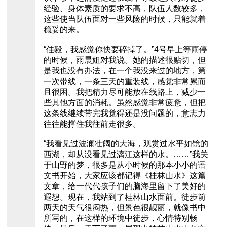
经验、身体素质的要求不高，队伍人数较多，
这些使当队伍面对一些风险的时候，只能就着
稳妥的来。
“佳毅，我感觉你快要碎掉了。”4号早上等雨停
的时候，雨晨姐对我说。她的描述很贴切，但
是我也没有办法，在一个我没来过的地方，第
一次带线，一条三天的重装线，感觉非常累而
且很困。我把精力尽可能放在线路上，减少一
些其他方面的消耗。虽然感觉非常疲惫，但把
这条线继续带完我觉得还是没问题的，意志力
往往能撑住我往前走很多。
“我看见过波澜壮阔的大海，观赏过水平如镜的
西湖，却从没看见过漓江这样的水。……”我关
于山野的梦，很多是从小时候的那本小小的语
文书开始，大家应该都记得《桂林山水》这篇
文章，给一代代孩子们的脑海里留下了美好的
遐想。现在，我站到了桂林山水面前。徒步前
两天的天气很闷热，但景色很靓丽，就像书中
所写的，在这样的环境中徒步，心情特别畅