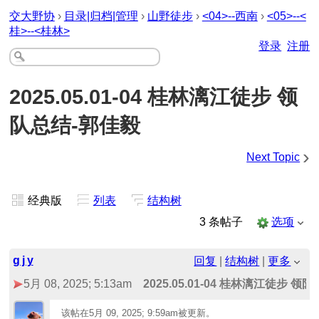
交大野协
›
目录|归档|管理
›
山野徒步
›
<04>--西南
›
<05>--<
桂>--<桂林>
登录
注册
2025.05.01-04 桂林漓江徒步 领
队总结-郭佳毅
›
Next Topic
经典版
列表
结构树
3 条帖子
选项
g j y
回复
|
结构树
|
更多
5月 08, 2025; 5:13am
2025.05.01-04 桂林漓江徒步 领
该帖在
5月 09, 2025; 9:59am
被更新。