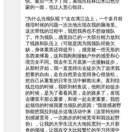
快。最后一天下了雨，展现出桂林山水山色空
蒙的一面，也让人赏心悦目。
“为什么当领队呢？”走在漓江边上，一个多月前
领培时候的问题一次次地出现在我的脑海里。
这次带线的过程中，我想我再也不想做领队
了。作为领队，感觉自己的一大部分精力放到
了线路和队伍上（可能是因为我领队经验欠
缺，身体素质还得提升），感觉被一些无形的
东西束缚着，这和我刚刚接触户外的感受和心
境完全不同。我去年五月底第一次接触徒步，
从那时开始，我一直觉得出去徒步为了追求我
想要的自由，走在自然里会觉得身心很放松，
把自己从重复的日常生活中解救出来。直到结
线总结的时候，我听到鳕鱼说，他刚开始徒步
的时候，是为了看看风景，走的路多了，发现
去哪里不那么重要，和谁一起去更重要。我想
起领培的时候我要当领队的原因：“我很感谢野
协能把我拉到徒步这项活动中来（这里特别特
别感谢宽哥，一次跑步的时候宽哥和我说起野
协），让我的大学生活大大地拓宽到一大片新
奇的领域，让我在交大比较繁忙的学习环境中