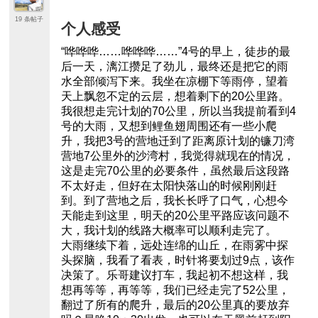
19 条帖子
个人感受
“哗哗哗……哗哗哗……”4号的早上，徒步的最
后一天，漓江攒足了劲儿，最终还是把它的雨
水全部倾泻下来。我坐在凉棚下等雨停，望着
天上飘忽不定的云层，想着剩下的20公里路。
我很想走完计划的70公里，所以当我提前看到4
号的大雨，又想到鲤鱼翅周围还有一些小爬
升，我把3号的营地迁到了距离原计划的镰刀湾
营地7公里外的沙湾村，我觉得就现在的情况，
这是走完70公里的必要条件，虽然最后这段路
不太好走，但好在太阳快落山的时候刚刚赶
到。到了营地之后，我长长呼了口气，心想今
天能走到这里，明天的20公里平路应该问题不
大，我计划的线路大概率可以顺利走完了。
大雨继续下着，远处连绵的山丘，在雨雾中探
头探脑，我看了看表，时针将要划过9点，该作
决策了。乐哥建议打车，我起初不想这样，我
想再等等，再等等，我们已经走完了52公里，
翻过了所有的爬升，最后的20公里真的要放弃