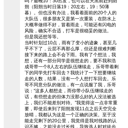
吗？最晚10：30出发，也可以在天黑前赶到阳
朔（阳朔当时日落19：20左右，19：50薄
暮）。但也没有办法，我看着面前的20个人的
大队伍，很多朋友又是第一次重装，在防水上
大概率做得不好，冒着雨走，可能还有闪电的
风险，确实不合适，打车是很稳妥的做法。
但是我还想等等。
当时针划过10点，雨有了变小的迹象，甚至几
乎不下了，云层不再那么厚，但还是很难判断
接下来的路上会不会下雨。我有了个想法，我
想，还有一部分同学是很想走的，要不我和浩
成哥带一个8人左右的队伍继续走，乐哥带着剩
下的同学先打车回去？我统计了一下想要继续
走的人数，结果，没有一个人想打车回去。乐
哥不同意分队的做法，有一点说服了我，乐哥
说：“这多人都想走，而你带小队伍继续走的
话，有些想走的但体力没那么好的人没法被选
上，我们不能差别对待。”我觉得这一点非常重
要，即使后来到了阳朔发现11点之后天空完全
放晴，我都认为这是一个正确的决策。至于没
能走完剩下的20公里，我觉得是我对线路的认
识不够，之前没走过长线，导致选人时对徒步