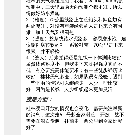
桂林的天气很难预测，我看了windy，windy的
预测中，三天里后两天的预测全都不准，所以
得做好防水措施
2.（难度）70公里线路上在渡船头和鲤鱼翅有
两处爬升，对没有重装经验的人走起来会有困
难，加上天气又很闷热
3.（强度）整条线路水泥路多，容易磨水泡，建
议穿鞋底较软的鞋，系紧鞋带，70公里走下来
很累，并不轻松
4.（选人）后来觉得还是组织一下体测比较好，
虽然线路难度小，但我走下来觉得强度真的不
低，有必要提高体能要求；有一些徒步经历比
较好，桂林天气多变，如果队员有经验，遇到
一些下雨的情况可以继续走；人少一些比较
好，因为是长线，人少组织起来更加灵活
渡船方面：
桂林渡口开放的情况也会变化，需要关注最新
的消息，这次走5.1号起全家洲渡口开放，故不
需要在浪石偷渡，往前走一两公里到全家洲就
好了