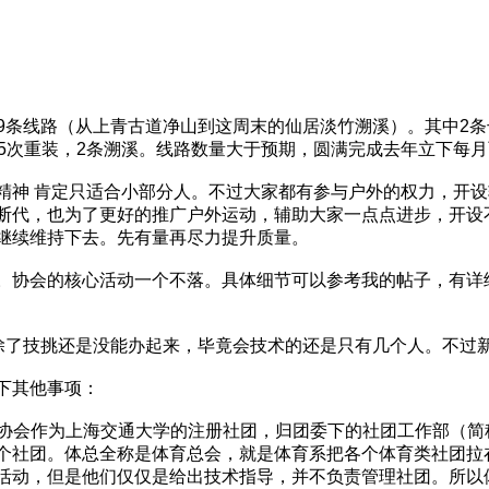
了29条线路（从上青古道净山到这周末的仙居淡竹溯溪）。其中2条
5次重装，2条溯溪。线路数量大于预期，圆满完成去年立下每月两
精神 肯定只适合小部分人。不过大家都有参与户外的权力，开
断代，也为了更好的推广户外运动，辅助大家一点点进步，开设
继续维持下去。先有量再尽力提升质量。
。协会的核心活动一个不落。具体细节可以参考我的帖子，有详
成，除了技挑还是没能办起来，毕竟会技术的还是只有几个人。不过
下其他事项：
系：协会作为上海交通大学的注册社团，归团委下的社团工作部（
个社团。体总全称是体育总会，就是体育系把各个体育类社团拉
活动，但是他们仅仅是给出技术指导，并不负责管理社团。所以