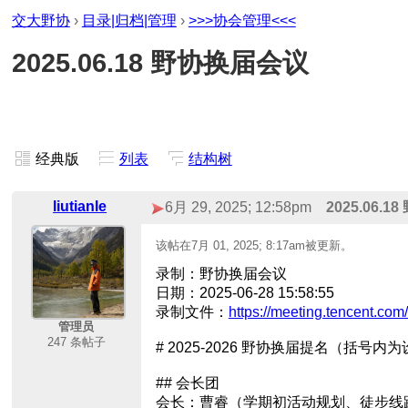
交大野协
›
目录|归档|管理
›
>>>协会管理<<<
2025.06.18 野协换届会议
经典版
列表
结构树
liutianle
6月 29, 2025; 12:58pm
2025.06.
该帖在
7月 01, 2025; 8:17am
被更新。
录制：野协换届会议
日期：2025-06-28 15:58:55
录制文件：
https://meeting.tencent.
管理员
247 条帖子
# 2025-2026 野协换届提名（括
## 会长团
会长：曹睿（学期初活动规划、徒步线