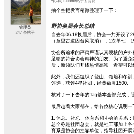
作为对liutianle帖子的答复
抽个空把发言稍微整理了一下：
野协换届会长总结
管理员
247 条帖子
自去年06.18换届后，协会一共开设
（章里古道因台风取消），1次单七，1
协会所追求的严肃严谨认真硬核的户外
足够的符合协会精神的朋友。为了避免
后，新领队们开线热情高涨，希望可以
此外，我们还组织了登山、领培和冬训
评选，获评4星社团，经费额度1500.
核对了一下去年的flag基本全部完
最后趁着大家都在，给各位核心说明一
1. 体总、社总、体育系和协会的关
总全称是社团总会，就是社工部加上各
育系是协会的挂靠单位，指导社团开展