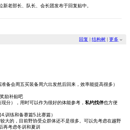
位新老部长、队长、会长团发布于回复贴中。
回复
|
结构树
|
更多
四准备会周五买装备周六出发然后回来，效率能提高很多）
奖励补贴吧
表现分），用时可以作为很好的体能参考，
私约找伴
也方便
4.训练和备赛篇5.比赛篇）
比较大的，目前野协受众群体还不是很多。可以先考虑在越野
后再考虑冬训和夏训