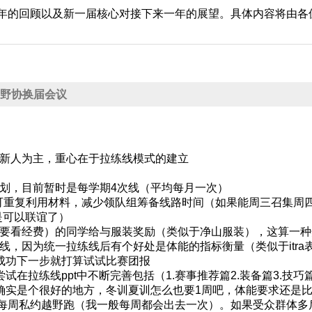
年的回顾以及新一届核心对接下来一年的展望。具体内容将由各
.18 野协换届会议
引新人为主，重心在于拉练线模式的建立
划，目前暂时是每学期4次线（平均每月一次）
为可重复利用材料，减少领队组筹备线路时间（如果能周三召集周
是可以联谊了）
要看经费）的同学给与服装奖励（类似于净山服装），这算一种
线，因为统一拉练线后有个好处是体能的指标衡量（类似于itra
的成功下一步就打算试试比赛团报
试在拉练线ppt中不断完善包括（1.赛事推荐篇2.装备篇3.技巧篇
山确实是个很好的地方，冬训夏训怎么也要1周吧，体能要求还是
每周私约越野跑（我一般每周都会出去一次）。如果受众群体多