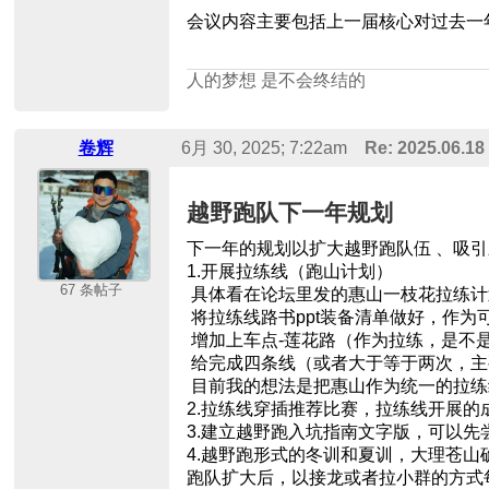
会议内容主要包括上一届核心对过去一
人的梦想 是不会终结的
卷辉
6月 30, 2025; 7:22am
Re: 2025.06
越野跑队下一年规划
下一年的规划以扩大越野跑队伍 、吸
1.开展拉练线（跑山计划）
67 条帖子
具体看在论坛里发的惠山一枝花拉练计
将拉练线路书ppt装备清单做好，作
增加上车点-莲花路（作为拉练，是不
给完成四条线（或者大于等于两次，主
目前我的想法是把惠山作为统一的拉练
2.拉练线穿插推荐比赛，拉练线开展
3.建立越野跑入坑指南文字版，可以先尝
4.越野跑形式的冬训和夏训，大理苍
跑队扩大后，以接龙或者拉小群的方式