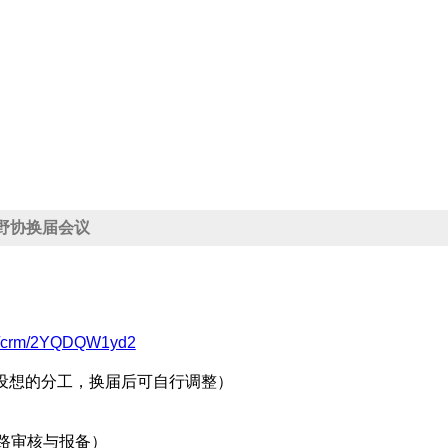
18 野协换届会议
com/crm/2YQDQW1yd2
号内为设想的分工，换届后可自行调整）
路审核与报备）