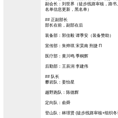
副会长：刘世界（徒步线路审核，路书
名单信息更新，黑名单）
## 正副部长
部长在前，副部在后
装备部：郭佳毅 谭季安（装备赞助）
宣传部：朱烨琪 宋昊南 刑捷 Π
医疗部：黄川鸣 季桐辉
后勤部：王辰润 李建伟
## 队长
攀岩队：姜怡星
越野跑队：陈德辉
定向队：俞舜
登山队：林璟贤 (徒步线路审核+组织冬