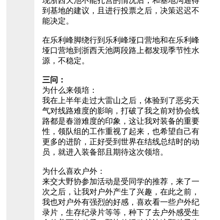
现浙西天池不能扎营的情况后，和基地沟通得
到基地的建议，且进行投票之后，决策迟迟不
能决定。
在乐利峰脚绕行到乐利峰垭口营地和在乐利峰
垭口营地到浙西天池两段路上都发现季节性水
源，不稳定。
三问：
为什么来领培：
我在上半年走过大雷山之后，体验到了恶劣天
气对线路难度的影响，打破了我之前对协会线
路都是春游难度的印象，这让我对装备的重要
性，领队组的工作重视了起来，也希望自己有
更多的进阶，正好受到世界在结线总结时的动
员，就进入装备部且期待这次领培。
为什么喜欢户外：
来交大野协参加活动是受同学的推荐，来了一
次之后，让我对户外产生了兴趣，在此之前，
我也对户外有强烈的好感，喜欢看一些户外纪
录片，生存纪录片等等，种下了去户外感受生