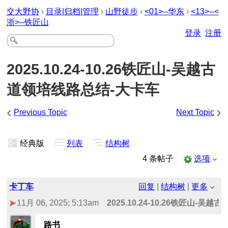
交大野协
›
目录|归档|管理
›
山野徒步
›
<01>--华东
›
<13>--<
浙>--铁匠山
登录
注册
2025.10.24-10.26铁匠山-吴越古
道领培线路总结
-大卡车
‹
›
Previous Topic
Next Topic
经典版
列表
结构树
4 条帖子
选项
卡丁车
回复
|
结构树
|
更多
11月 06, 2025; 5:13am
2025.10.24-10.26铁匠山-吴
-大卡车
路书