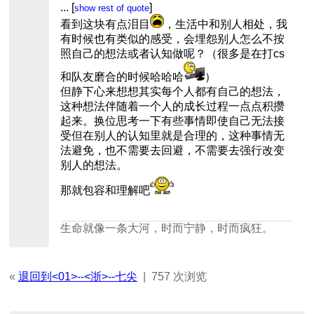
...
[
]
show rest of quote
没有经验的报名了这条强度很大的线
路，但他也没做错什么，我们既然选择
看到这块有点泪目
，生活中和别人相处，我
了带他上山，就应该更好地照顾他，带
有时候也有类似的感受，会埋怨别人怎么不按
着他安然无恙的下去。之前的无奈、埋
照自己的想法或者认知做呢？（很多是在打cs
怨都不再，一个拥抱让我和他达成了和
和队友磨合的时候哈哈哈
）
解。
但静下心来想想其实每个人都有自己的想法，
这种想法伴随着一个人的成长过程一点点积攒
起来。换位思考一下有些事情即使自己无法接
受但在别人的认知里就是合理的，这种事情无
法避免，也不需要去回避，不需要去强行改变
别人的想法。
那就包容和理解吧
生命就像一条大河，时而宁静，时而疯狂。
«
退回到<01>--<浙>--七尖
|
757 次浏览