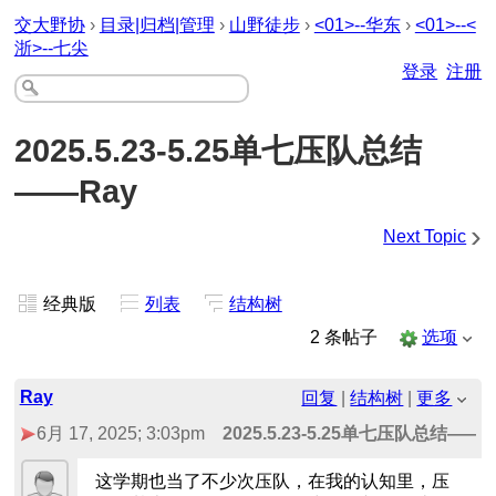
交大野协
›
目录|归档|管理
›
山野徒步
›
<01>--华东
›
<01>--<
浙>--七尖
登录
注册
2025.5.23-5.25单七压队总结
——Ray
›
Next Topic
经典版
列表
结构树
2 条帖子
选项
Ray
回复
|
结构树
|
更多
6月 17, 2025; 3:03pm
2025.5.23-5.25单七压队总结——R
这学期也当了不少次压队，在我的认知里，压