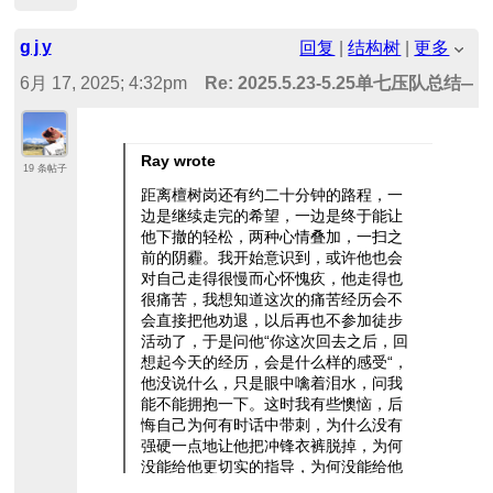
g j y
回复
|
结构树
|
更多
6月 17, 2025; 4:32pm
Re: 2025.5.23-5.25单七压队总结—
Ray wrote
19 条帖子
距离檀树岗还有约二十分钟的路程，一
边是继续走完的希望，一边是终于能让
他下撤的轻松，两种心情叠加，一扫之
前的阴霾。我开始意识到，或许他也会
对自己走得很慢而心怀愧疚，他走得也
很痛苦，我想知道这次的痛苦经历会不
会直接把他劝退，以后再也不参加徒步
活动了，于是问他“你这次回去之后，回
想起今天的经历，会是什么样的感受“，
他没说什么，只是眼中噙着泪水，问我
能不能拥抱一下。这时我有些懊恼，后
悔自己为何有时话中带刺，为什么没有
强硬一点地让他把冲锋衣裤脱掉，为何
没能给他更切实的指导，为何没能给他
更有效地鼓励，他只是一个新手，或许