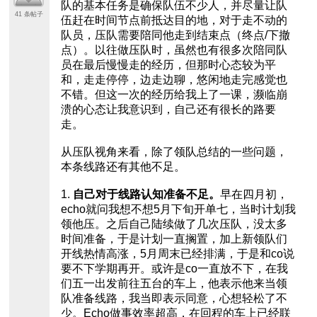
队的基本任务是确保队伍不少人，并尽量让队
41 条帖子
伍赶在时间节点前抵达目的地，对于走不动的
队员，压队需要陪同他走到结束点（终点/下撤
点）。以往做压队时，虽然也有很多次陪同队
员在最后慢慢走的经历，但那时心态较为平
和，走走停停，边走边聊，悠闲地走完感觉也
不错。但这一次的经历给我上了一课，濒临崩
溃的心态让我意识到，自己还有很长的路要
走。
从压队视角来看，除了领队总结的一些问题，
本条线路还有其他不足。
1.
自己对于线路认知准备不足。
早在四月初，
echo就问我想不想5月下旬开单七，当时计划我
领他压。之后自己陆续做了几次压队，没太多
时间准备，于是计划一直搁置，加上新领队们
开线热情高涨，5月周末已经排满，于是和co说
要不下学期再开。或许是co一直放不下，在我
们五一出发前往五台的车上，他表示他来当领
队准备线路，我当即表示同意，心想轻松了不
少。Echo做事效率超高，在回程的车上已经联