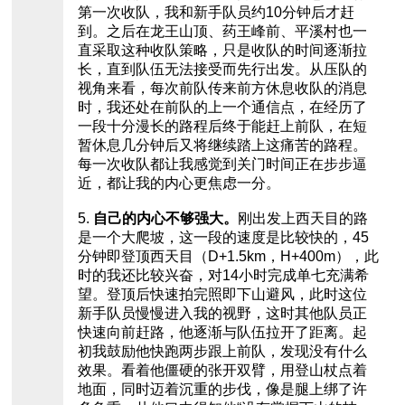
第一次收队，我和新手队员约10分钟后才赶
到。之后在龙王山顶、药王峰前、平溪村也一
直采取这种收队策略，只是收队的时间逐渐拉
长，直到队伍无法接受而先行出发。从压队的
视角来看，每次前队传来前方休息收队的消息
时，我还处在前队的上一个通信点，在经历了
一段十分漫长的路程后终于能赶上前队，在短
暂休息几分钟后又将继续踏上这痛苦的路程。
每一次收队都让我感觉到关门时间正在步步逼
近，都让我的内心更焦虑一分。
5.
自己的内心不够强大。
刚出发上西天目的路
是一个大爬坡，这一段的速度是比较快的，45
分钟即登顶西天目（D+1.5km，H+400m），此
时的我还比较兴奋，对14小时完成单七充满希
望。登顶后快速拍完照即下山避风，此时这位
新手队员慢慢进入我的视野，这时其他队员正
快速向前赶路，他逐渐与队伍拉开了距离。起
初我鼓励他快跑两步跟上前队，发现没有什么
效果。看着他僵硬的张开双臂，用登山杖点着
地面，同时迈着沉重的步伐，像是腿上绑了许