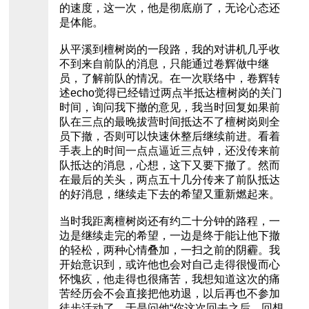
的速度，这一次，他是彻底崩了，无论心态还
是体能。
从平溪到檀树岗的一段路，我的对讲机几乎收
不到来自前队的消息，只能通过卷辉做中继
员，了解前队的情况。在一次联络中，卷辉转
述echo觉得已经错过两点半抵达檀树岗的关门
时间，询问我下撤的意见，我当时回复如果前
队在三点的最晚拔营时间抵达不了檀树岗则全
员下撤，否则可以快速休整后继续前进。看着
手表上的时间一点点逼近三点钟，还没传来前
队抵达的消息，心想，这下又要下撤了。然而
在最后的关头，两点五十几分传来了前队抵达
的好消息，继续走下去的希望又重新燃起来。
当时我距离檀树岗还有约二十分钟的路程，一
边是继续走完的希望，一边是终于能让他下撤
的轻松，两种心情叠加，一扫之前的阴霾。我
开始意识到，或许他也会对自己走得很慢而心
怀愧疚，他走得也很痛苦，我想知道这次的痛
苦经历会不会直接把他劝退，以后再也不参加
徒步活动了，于是问他“你这次回去之后，回想