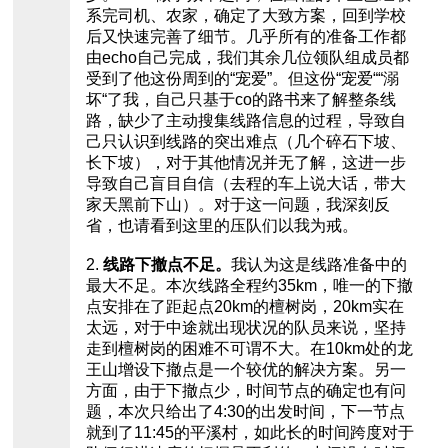
系完司机、农家，确定了大致方案，回到学校
后又快速完善了细节。几乎所有的准备工作都
由echo自己完成，我们其余几位领队组成员都
受到了他这份周到的“宠爱”。但这份“宠爱““溺
坏“了我，自己只基于co的路书来了解整条线
路，缺少了主动搜集线路信息的过程，导致自
己只认识到线路的突出难点（几个碎石下坡、
长下坡），对于其他情况并无了解，这进一步
导致自己盲目自信（去程的车上说大话，带大
家天黑前下山）。对于这一问题，我深刻反
省，也请看到这里的压队们以我为戒。
2.
线路下撤点不足。
我认为这是线路准备中的
最大不足。本次线路全程约35km，唯一的下撤
点安排在了距起点20km的檀树岗，20km实在
太远，对于中途就出现状况的队员来说，坚持
走到檀树岗的困难不可谓不大。在10km处的龙
王山增设下撤点是一个较优的解决方案。另一
方面，由于下撤点少，时间节点的确定也有问
题，本次只给出了4:30的出发时间，下一节点
就到了11:45的平溪村，如此长的时间跨度对于