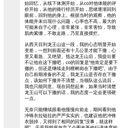
始回忆，从线下体测开始，从co对他体能的评
价开始，从他的骑行经历开始，思绪逐渐回到
眼前，回到他的身上。根据当时的观察，他的
体能并未出现什么问题，心率也不高，最大的
可能来自于心理，非常紧张，非常害怕，导致
肌肉紧绷，不敢走路，乃至直接摆烂。
从西天目到龙王山这一段，我的心态明显开始
变差，一想到前面还有十几公里才能下撤，心
里又着急、又绝望。抵达龙王山后，我提出要
不让他在这下撤吧，co的回复是“他肯定是要下
撤的，但还是继续走到檀树岗在下撤吧”。由于
自己前期准备的不足，我龙王山是否存在下撤
点，该如何下撤并不清楚，当领队这么说后，
我也只能同意。现在回想起来，如果当时清楚
龙王山可以下撤的话，我的态度一定会更强硬
一点。
无奈只能继续跟着他慢慢向前走，期间看到他
冲锋衣拉链拉的严严实实的，也建议他把冲锋
衣脱掉，又得到了相同的回复“没事，就这样
吧”，于是我彻底放弃了企图改善他行进速度的