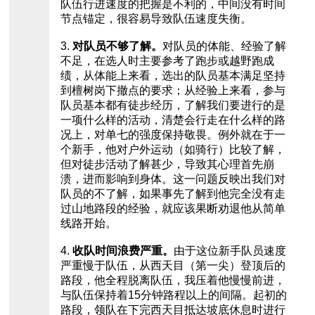
队伍行进速度的把握是不利的，中间没有时间
节点锚定，很容易导致队伍速度失衡。
3.
对队员不够了解。
对队员的体能、经验了解
不足，在选人时主要参考了跑步或越野跑成
绩，从体能上来看，选出的队员基本满足坚持
到檀树岗下撤点的要求；从经验上来看，参与
队员基本都有徒步经历，了解我们要进行的是
一项什么样的活动，清楚会行走在什么样的路
况上，对单七的强度保持敬畏。例外就在于一
个新手，他对户外运动（如骑行）比较了解，
但对徒步活动了解甚少，导致其心理首先崩
溃，进而影响到身体。这一问题反映出我们对
队员的不了解，如果事先了解到他完全没有走
过山地路段的经验，就应该果断劝退他从简单
线路开始。
4.
收队时间浪费严重。
由于这位新手队员速度
严重慢于队伍，从西天目（第一尖）登顶后的
路段，他全程脱离队伍，我压着他慢慢前进，
与队伍保持着15分钟路程以上的间隔。起初的
路段，领队在下完西天目抵达坡底休息时进行