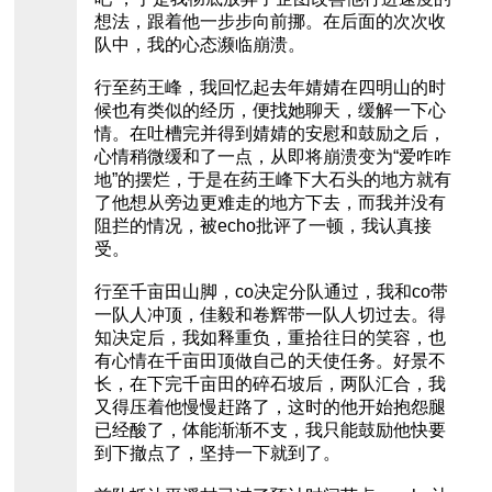
想法，跟着他一步步向前挪。在后面的次次收
队中，我的心态濒临崩溃。
行至药王峰，我回忆起去年婧婧在四明山的时
候也有类似的经历，便找她聊天，缓解一下心
情。在吐槽完并得到婧婧的安慰和鼓励之后，
心情稍微缓和了一点，从即将崩溃变为“爱咋咋
地”的摆烂，于是在药王峰下大石头的地方就有
了他想从旁边更难走的地方下去，而我并没有
阻拦的情况，被echo批评了一顿，我认真接
受。
行至千亩田山脚，co决定分队通过，我和co带
一队人冲顶，佳毅和卷辉带一队人切过去。得
知决定后，我如释重负，重拾往日的笑容，也
有心情在千亩田顶做自己的天使任务。好景不
长，在下完千亩田的碎石坡后，两队汇合，我
又得压着他慢慢赶路了，这时的他开始抱怨腿
已经酸了，体能渐渐不支，我只能鼓励他快要
到下撤点了，坚持一下就到了。