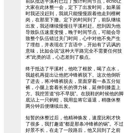
前队抵达平溪村已过了预计时间节点，echo让
大家在此休整一会，定下了出发时间，如果届
时我还没赶到，我就只能慢慢跟着他走到檀树
岗，在那里下撤。定下的时间到了，前队继续
出发，我还继续慢慢往平溪村赶。想到因为他
导致队伍速度变慢，晚于时间节点，可能会导
致整个队伍错过关门时间，心中对他不免产生
了埋怨，并表现在了言语中，开始有了讥讽的
意味，比如会说“这种大平路完全不需要任何技
术”此类的话，心态差到了极点。
终于抵达了平溪村，他吃了根胶，喝了点水，
我趁机再提出让他把冲锋裤脱下。这次他倒听
了进去，将冲锋裤脱去，里面穿着一条五分短
裤，小腿上套着长长的弹力袜，延伸到膝盖上
方。我挖苦道“你不早脱”。在脱鞋的时候他的脚
底沾上一只蚂蝗，我用盐将它逼退，稍微休整
两分钟后便继续出发。
短暂的休整过后，他精神焕发，速度比刚才快
了很多，我打趣道“都是那条冲锋裤的锅”。不过
好景不长，在走了一段路后，他又回到了之前