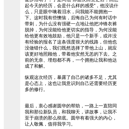
起今天的经历，会是什么样的感受“，他没说什
么，只是眼中噙着泪水，问我能不能拥抱一
下。这时我有些懊恼，后悔自己为何有时话中
带刺，为什么没有强硬一点地让他把冲锋衣裤
脱掉，为何没能给他更切实的指导，为何没能
给他更有效地鼓励，他只是一个新手，或许没
有经验的报名了这条强度很大的线路，但他也
没做错什么，我们既然选择了带他上山，就应
该更好地照顾他，带着他安然无恙的下去。之
前的无奈、埋怨都不再，一个拥抱让我和他达
成了和解。
纵观这次经历，暴露了自己的诸多不足，尤其
是心态上，这也让我意识到自己还需要经历更
多的修行。
最后，衷心感谢圆华的帮助，一路上一直陪同
我和那位新队员，和我聊天，讲故事，让我不
至于崩溃的那么彻底。圆华有着强大的内心，
让人敬佩，值得我学习。