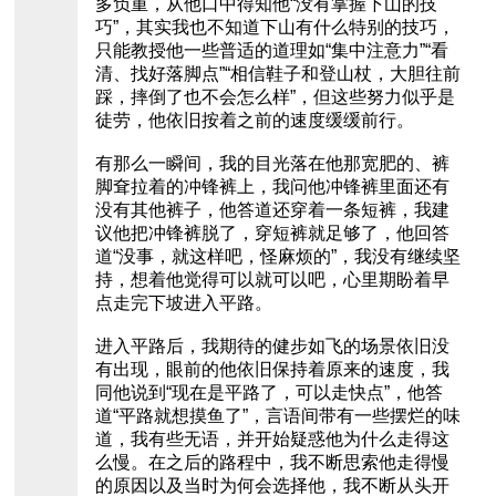
多负重，从他口中得知他“没有掌握下山的技
巧”，其实我也不知道下山有什么特别的技巧，
只能教授他一些普适的道理如“集中注意力”“看
清、找好落脚点”“相信鞋子和登山杖，大胆往前
踩，摔倒了也不会怎么样”，但这些努力似乎是
徒劳，他依旧按着之前的速度缓缓前行。
有那么一瞬间，我的目光落在他那宽肥的、裤
脚耷拉着的冲锋裤上，我问他冲锋裤里面还有
没有其他裤子，他答道还穿着一条短裤，我建
议他把冲锋裤脱了，穿短裤就足够了，他回答
道“没事，就这样吧，怪麻烦的”，我没有继续坚
持，想着他觉得可以就可以吧，心里期盼着早
点走完下坡进入平路。
进入平路后，我期待的健步如飞的场景依旧没
有出现，眼前的他依旧保持着原来的速度，我
同他说到“现在是平路了，可以走快点”，他答
道“平路就想摸鱼了”，言语间带有一些摆烂的味
道，我有些无语，并开始疑惑他为什么走得这
么慢。在之后的路程中，我不断思索他走得慢
的原因以及当时为何会选择他，我不断从头开