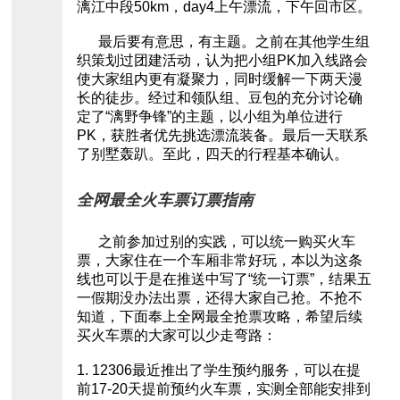
漓江中段50km，day4上午漂流，下午回市区。
最后要有意思，有主题。之前在其他学生组
织策划过团建活动，认为把小组PK加入线路会
使大家组内更有凝聚力，同时缓解一下两天漫
长的徒步。经过和领队组、豆包的充分讨论确
定了“漓野争锋”的主题，以小组为单位进行
PK，获胜者优先挑选漂流装备。最后一天联系
了别墅轰趴。至此，四天的行程基本确认。
全网最全火车票订票指南
之前参加过别的实践，可以统一购买火车
票，大家住在一个车厢非常好玩，本以为这条
线也可以于是在推送中写了“统一订票”，结果五
一假期没办法出票，还得大家自己抢。不抢不
知道，下面奉上全网最全抢票攻略，希望后续
买火车票的大家可以少走弯路：
1. 12306最近推出了学生预约服务，可以在提
前17-20天提前预约火车票，实测全部能安排到