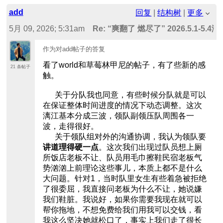
add
回复
|
结构树
|
更多
5月 09, 2026; 5:31am
Re: “爽翻了 燃尽了” 2026.5.
）
作为对add帖子的答复
看了world和草莓林甲尼的帖子，有了些新的感
21 条帖子
触。
关于分队我也同意，有些时候分队就是可以
在保证整体时间进度的情况下动态调整。这次
漓江基本分成三波，领队副领压队周围各一
波，走得很好。
关于领队组对外的沟通协调，我认为领队要
讲道理得硬一点
。这次我们出现过队员想上厕
所饭店老板不让、队员用毛巾擦鞋民宿老板气
势汹汹上前理论这些事儿，本质上都不是什么
大问题。针对1，当时队里女生有些着急被拒绝
了很委屈，我直接问老板为什么不让，她说嫌
我们鞋脏。我说好，如果你需要我现在就可以
帮你拖地，不想免费给我们用我可以交钱，看
我这么坚决她就松口了，事实上我们走了很长