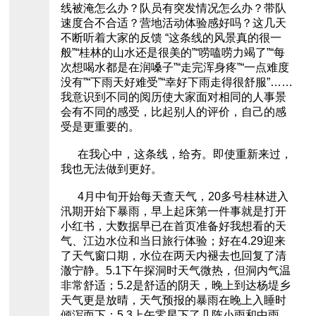
线被淹怎么办？队员有突发情况怎么办？带队
速度合不合适？营地活动体验感好吗？这几天
不断听着大家的反馈 “这条线的风景真的很一
般”“桂林的山水还是很美的”“唠嗑唠力竭了”“每
次想喝水都是在润嗓子”“走完浑身疼”“一点难度
没有”“下雨天好难受”“幸好下雨走得很舒服”……
我意识到不同的阅历使大家面对相同的人事景
会有不同的感受，比起别人的评价，自己的感
受是更重要的。
在我心中，这条线，给夯。即使重新来过，
我也无法做到更好。
4月中旬开始每天查天气，20多号桂林进入
汛期开始下暴雨，早上起床第一件事就是打开
小红书，大数据早已在首页准备好我想看的天
气、江边水位和当日旅行体验；好在4.29迎来
了天气窗口期，水位在两天内褪去也回复了清
澈宁静。5.1下午探洞时天气微热，但洞内气温
非常舒适；5.2是舒适的阴天，晚上到达杨堤乡
天气更是放晴，天气预报的暴雨在晚上入睡时
倾泻而下；5.3上午零星下了几阵小雨和中雨，