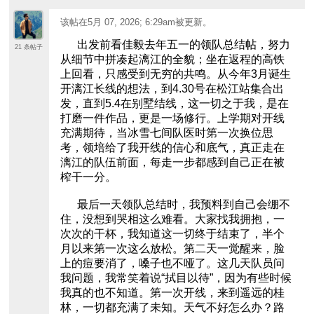
）
该帖在
5月 07, 2026; 6:29am
被更新。
出发前看佳毅去年五一的领队总结帖，努力
21 条帖子
从细节中拼凑起漓江的全貌；坐在返程的高铁
上回看，只感受到无穷的共鸣。从今年3月诞生
开漓江长线的想法，到4.30号在松江站集合出
发，直到5.4在别墅结线，这一切之于我，是在
打磨一件作品，更是一场修行。上学期对开线
充满期待，当冰雪七间队医时第一次换位思
考，领培给了我开线的信心和底气，真正走在
漓江的队伍前面，每走一步都感到自己正在被
榨干一分。
最后一天领队总结时，我预料到自己会绷不
住，没想到哭相这么难看。大家找我拥抱，一
次次的干杯，我知道这一切终于结束了，半个
月以来第一次这么放松。第二天一觉醒来，脸
上的痘要消了，嗓子也不哑了。这几天队员问
我问题，我常笑着说“拭目以待”，因为有些时候
我真的也不知道。第一次开线，来到遥远的桂
林，一切都充满了未知。天气不好怎么办？路