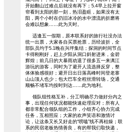
开始翻山过难点后就没有再下；5.4早上拉开窗
帘看到太阳的那一刻，热泪盈眶，如果没有太
阳，两个小时在仍旧冰冷的水中漂流的折磨将
会难以想象……此为天时。
适逢五一假期，原本联系好的旅行社没办法
统一出票，大家各自买票抢票，历经波折，全
部队员均于5.1晚在兴坪集结；探洞的时间节点
卡得刚刚好，赶上夕阳从洞口斜射进来，金碧
辉煌；前几日的大暴雨劝退了很多五一来漓江
游玩的游客，同时为了避开人流选择反穿，整
体体验感很好；避开日出日落高峰时间登老寨
山山顶人也少；包大巴车全程丝滑转场，交通
顺畅不堵车均按时到达……此为地利。
领队组性格互补，分工明确尽力做好分内之
事，出现任何状况都能快速处理应对；所有人
都非常配合领队组的工作，小组齐心协力完成
任务，互相照应；大家的欢声笑语和激情讨
论，让这条又长又好走的“唠嗑”线不再枯燥；联
系的民宿老板热情善良，有的帮我们取快递，