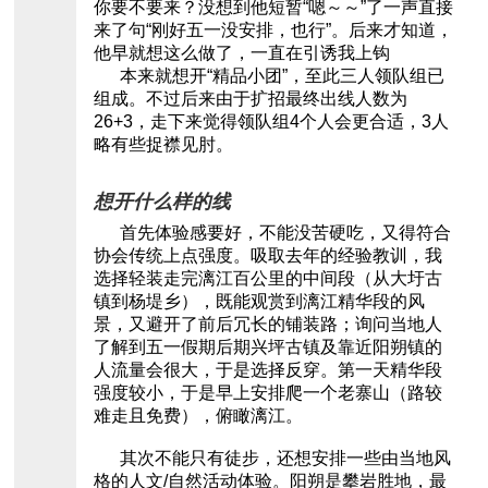
你要不要来？没想到他短暂“嗯～～”了一声直接
来了句“刚好五一没安排，也行”。后来才知道，
他早就想这么做了，一直在引诱我上钩
本来就想开“精品小团”，至此三人领队组已
组成。不过后来由于扩招最终出线人数为
26+3，走下来觉得领队组4个人会更合适，3人
略有些捉襟见肘。
想开什么样的线
首先体验感要好，不能没苦硬吃，又得符合
协会传统上点强度。吸取去年的经验教训，我
选择轻装走完漓江百公里的中间段（从大圩古
镇到杨堤乡），既能观赏到漓江精华段的风
景，又避开了前后冗长的铺装路；询问当地人
了解到五一假期后期兴坪古镇及靠近阳朔镇的
人流量会很大，于是选择反穿。第一天精华段
强度较小，于是早上安排爬一个老寨山（路较
难走且免费），俯瞰漓江。
其次不能只有徒步，还想安排一些由当地风
格的人文/自然活动体验。阳朔是攀岩胜地，最