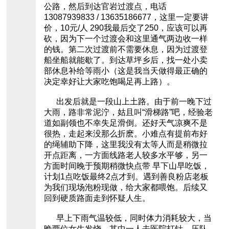
公路，然后到达官岩过渡点，电话
13087939833 / 13635186677，这里一定要讲
价，10元/人 290我最后交了250，应该可以再
砍，因为下一个过渡会和这里通气两边收一样
的钱。第二次过渡前不需要休息，因为过渡登
船坐船就能歇了。到达草坪乡后，找一处小卖
部休息补给等雨小（这是我当天做得最正确的
决定幸好让大家吃饱喝足再上路）。
出发后就是一段山上土路。由于前一晚下过
大雨，路非常泥泞，姑且叫“滑梯路”吧，经验老
道如副领也不幸失足滑倒。还好天气凉爽不是
很热，走起来没那么折麽。小难点有提前布好
的绳辅助下降，这里我没有太等人而是稍微拉
开点距离，一方面线路老人较多水平够，另一
方面时间晚于预期稍微快点带 早下山早吃饭，
计划1点吃饭最终2点才到。遇到善良粉店老板
为我们现场泡粉现做，给大家都喂饱。后续又
回到硬质路面走到怀疑人生。
早上下雨气温较低，同时体力消耗较大，当
晚两位女生发烧，其中一人去医院打针，压队