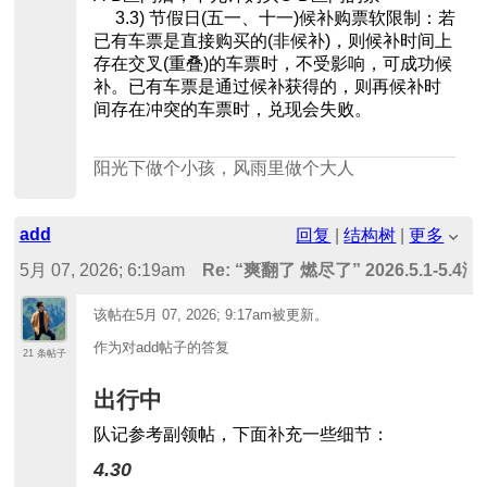
3.3) 节假日(五一、十一)候补购票软限制：若
已有车票是直接购买的(非候补)，则候补时间上
存在交叉(重叠)的车票时，不受影响，可成功候
补。已有车票是通过候补获得的，则再候补时
间存在冲突的车票时，兑现会失败。
阳光下做个小孩，风雨里做个大人
add
回复
|
结构树
|
更多
5月 07, 2026; 6:19am
Re: “爽翻了 燃尽了” 2026.5.
中）
该帖在
5月 07, 2026; 9:17am
被更新。
作为对add帖子的答复
21 条帖子
出行中
队记参考副领帖，下面补充一些细节：
4.30