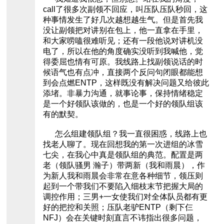
call了很多次副领不回应，叫压队压队秒回，这
种事情发生了好几次越想越生气。但是首先我
没让副领把对讲别在包上，他一直拿在手里，
和大家唠嗑很难听见；还有一段他说对讲机没
电了，所以在他的角度确实没听到我喊他，觉
得委屈也情有可原。我线路上找副领说话的时
候语气也有点冲，直接两个反问句闭眼都能想
到会点燃ENTP，这样既没有解决问题又给彼此
添堵。非暴力沟通，就事论事，保持情绪稳定
是一个好领队该做的，也是一个好的领队组该
有的默契。
怎么组建领队组？我一直很困惑，线路上也
找老人聊了。现在回想我的第一次进组的冰雪
七尖，在我心中真是领队组的典范。配置是两
老（领队骚男 瀚子）带两新（我和雨晨），作
为新人我和雨晨会非常在意各种细节，领压则
起到一个带我们不要陷入细枝末节把握大局的
调控作用；三男+一女使我们对全体队员都有更
好的把控和关照；压队老驴ENTP（剩下仨
NFJ）会在关键时刻直言不讳指出很多问题，