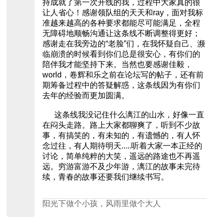
持成就了第一次开线的我，过程中大家真的很
让人省心！感谢领队组的天天和ray，面对我标
准越来越高的各种要求都能尽可能满足，全程
无障碍地顺畅沟通让这条线不断调整得更好；
感谢走在我旁边的“老脸”们，在我怀疑自己、濒
临崩溃的时候看到你们总是很安心，有你们的
陪伴我才能坚持下来。当然也要感谢佳毅，
world，卷辉和乐之前在论坛写的帖子，还有前
期筹备过程中的答疑解惑，这条线因为有你们
去年的经验而更加圆满。
这条线我没记住什么漓江的山水，好像一直
在闷头走路。路上大家都聊爽了，听到不少故
事，有搞笑的，有未知的，有遗憾的，有人怀
念过往，有人期待明天.....听着大家一本正经的
讨论，简单纯粹的大笑，遥远的路途也不再遥
远。穷游富游不及少年游，漓江的故事未完待
续，青春的故事还要我们继续书写。
阳光下做个小孩，风雨里做个大人