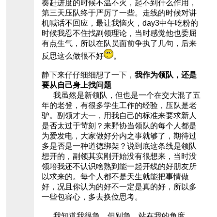
奏赶进度的时候不温不火，起不到什么作用，
第三天压队终于严厉了一些。走线的时候对讲
机喊话不回应，最让我恼火，day3中午吃粉的
时候我忍不住找副领理论，当时感觉他也委屈
有点生气，所以在队员面前争执了几句，后来
反思这么做很不好
。
静下来仔仔细细想了一下，
我作为领队，还是
要从自己身上找问题
我虽然是新领队，但也是一个在交大混了五
年的老登，有很多学生工作的经验，压队是老
驴。副领才大一，用我自己的标准来要求新人
是否太过于苛刻？来野协当领队的每个人都是
为爱发电，大家做好分内之事就够了，期待过
多是否是一种道德绑架？说到底这条线是领队
想开的，副领其实刚开始没有很想来，当时没
领培我还不认识啥熟到能一起开线的好朋友所
以求来的。每个人都不是天生就能把事情做
好，况且你认为的好不一定是真的好，所以多
一些包容心，多去换位思考。
我知道我很急，但别急。站在我的角度，