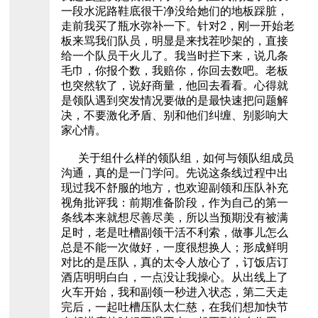
一段水泥路鞋底很干净没给她们的地板踩脏，
走前我买了瓶水弥补一下。针对2，刚一开始老
板来骂我们队员，明显是来找茬吵架的，直接
给一个队员干火儿了。我当时拦下来，说几条
毛巾，你报个数，我赔你，你回去数吧。老板
也突然软了，说好商量，他回去看看。心得就
是领队遇到突发情况要做的是最快速把问题解
决，不要激化矛盾、别和他们纠缠、别影响大
家心情。
关于组什么样的领队组，如何与领队组成员
沟通，真的是一门学问。先说这条线过程中出
现过我不舒服的地方，也欢迎副领和压队补充
视角批评我：前期准备阶段，作为自己的第一
条线本来就想尽善尽美，所以当预期没有被满
足时，老是吐槽副领干活不利索，做事儿怎么
总是不能一次做好，一度很想换人；形成鲜明
对比的是压队，真的太令人放心了，订饭店订
酒店明明白白，一点没让我操心。从出线上了
火车开始，我和副领一秒进入状态，第二天走
完后，一起吐槽压队太仁慈，在我们想加快节