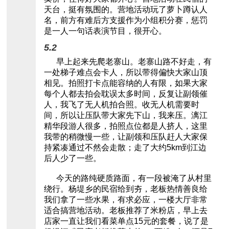
天台，挺有氛围的。营地活动玩了萝卜蹲认人
名，前方有难后方支援作为小组积分赛，惩罚
是一人一句话表演节目，很开心。
5.2
早上起来先爬老寨山。老寨山路不好走，有
一处梯子难点会卡人，所以带得偏快大家山顶
相见。拍照打卡点能容纳的人有限，如果大家
每个人都去拍会耽误太多时间，反复让副领催
人，我飞了无人机拍合照。收无人机需要时
间，所以让压队带大家先下山，我来压。漓江
精华段游人很多，拍照点位都是人挤人，这里
我带的稍微慢一些，让副领和压队赶人大家保
持紧凑通过不然会走散；走了大约5km到江边
后人少了一些。
今天的路纯硬质路面，有一段被淹了从村里
绕行。杨堤乡的民宿给到夯，老板热情善良给
我们拿了一些水果，有求必应，一楼大厅非常
适合搞营地活动。老板推荐了米粉店，早上去
店家一直让我们看菜单点15元的套餐，说了是