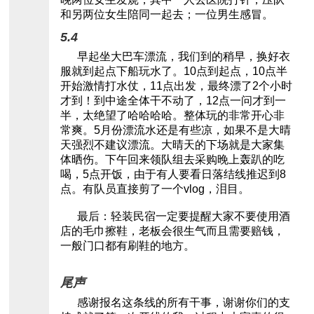
和另两位女生陪同一起去；一位男生感冒。
5.4
早起坐大巴车漂流，我们到的稍早，换好衣
服就到起点下船玩水了。10点到起点，10点半
开始激情打水仗，11点出发，最终漂了2个小时
才到！到中途全体干不动了，12点一问才到一
半，太绝望了哈哈哈哈。整体玩的非常开心非
常爽。5月份漂流水还是有些凉，如果不是大晴
天强烈不建议漂流。大晴天的下场就是大家集
体晒伤。下午回来领队组去采购晚上轰趴的吃
喝，5点开饭，由于有人要看日落结线推迟到8
点。有队员直接剪了一个vlog，泪目。
最后：轻装民宿一定要提醒大家不要使用酒
店的毛巾擦鞋，老板会很生气而且需要赔钱，
一般门口都有刷鞋的地方。
尾声
感谢报名这条线的所有干事，谢谢你们的支