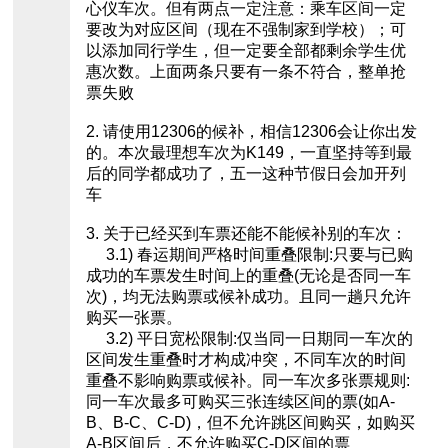
心仪车次。但有两点一定注意：乘车区间一定
要改为对应区间（现在不强制家到学校）；可
以添加同行学生，但一定要全部都剩余学生优
惠次数。上面两条只要有一条不符合，整单抢
票失败
2. 请使用12306的候补，相信12306会让你出发
的。本次最理想车次为K149，一直坚持等到最
后的同学都成功了，五一这种节假日会加开列
车
3. 关于已经买到车票还能不能候补别的车次：
3.1) 春运期间严格时间重叠限制:只要与已购
成功的车票发生时间上的重叠(无论是否同一车
次)，均无法购票或候补成功。且同一趟只允许
购买一张票。
3.2) 平日宽松限制:仅当同一日期同一车次的
区间发生重叠时才构成冲突，不同车次的时间
重叠不影响购票或候补。同一车次多张票规则:
同一车次最多可购买三张连续区间的票(如A-
B、B-C、C-D)，但不允许跳区间购买，如购买
A-B区间后，不允许购买C-D区间的票