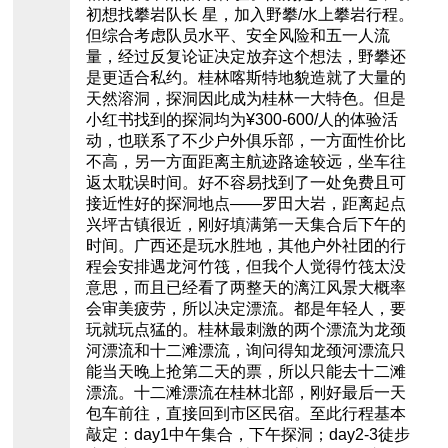
初想找攀岩队长 星，加入野攀/水上攀岩行程。
但综合考虑队员水平、安全风险和五一人流
量，经过反复论证决定放弃这个想法，野攀还
是更适合私约。桂林喀斯特地貌造就了大量的
天然溶洞，探洞因此成为桂林一大特色。但是
小红书找到的探洞均为¥300-600/人的体验活
动，也联系了不少户外俱乐部，一方面性价比
不高，另一方面距离主航迹路途较远，坐车往
返太耽误时间。好不容易找到了一处免费且可
接近性好的探洞地点——罗田大岩，距离起点
兴坪古镇很近，刚好填满第一天集合后下午的
时间。广西还是玩水胜地，其他户外社团的行
程会安排遇龙河竹筏，但我个人觉得竹筏太没
意思，而且已经看了两整天的漓江风景大概率
会审美疲劳，所以决定漂流。都是年轻人，要
玩就玩点猛的。桂林最刺激的两个漂流为龙颈
河漂流和十二滩漂流，询问得知龙颈河漂流只
能当天晚上抢第二天的票，所以只能去十二滩
漂流。十二滩漂流在桂林北部，刚好最后一天
包车前往，直接回到市区民宿。至此行程基本
敲定：day1中午集合，下午探洞；day2-3徒步