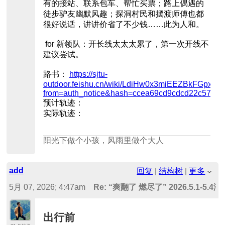
有的接站、联系包车、帮忙买票；路上偶遇的
徒步驴友幽默风趣；探洞村民和摆渡师傅也都
很好说话，讲讲价省了不少钱……此为人和。
for 新领队：开长线太太太累了，第一次开线不
建议尝试。
路书：
https://sjtu-
outdoor.feishu.cn/wiki/LdiHw0x3miEEZBkFGpxc
from=auth_notice&hash=ccea69cd9cdcd22c57784
预计轨迹：
实际轨迹：
阳光下做个小孩，风雨里做个大人
add
回复
|
结构树
|
更多
5月 07, 2026; 4:47am
Re: “爽翻了 燃尽了” 2026.5.
中）
出行前