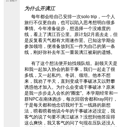
21 条帖子
为什么开漓江
每年都会给自己安排一次solo trip，一个人
旅行不仅更自由，也可以陷入思考想明白很多
事情。今年准备徒步，想选择一个没难度的
线，看上了漓江百公里。原计划2月底去走，但
是反复看天气都有大雨遂作罢。已知这学期会
参加领培，便准备放到五一作为自己的第一条
线，刚好弥补去年五一重装漓江被刷的遗憾。
有了这个想法便开始找领队组。副领天天是
和我一起加入协会的新干事，我们一起走了很
多线，又一起私约、冬训、领培。他本不想
来，我劝了半天，直到变成干事破冰又以野攀
诱惑他才加入。为什么会变成干事破冰？原来
是我一步步走入会长的“圈套”。本学期经常和一
群NPC在南体跑步，每次回宿舍都和ray同行，
于是每天都和他念叨我对于五一线路的新想
法，唠着唠着他说今年的干事破冰还没定，我
客气的说了句要不漓江破冰？没想到他答应得
这么爽快，我又客气的问了句现在压队还没人