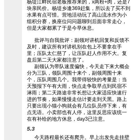
杨堤江畔民宿老板推荐来的，x两粉+肉，还是7
块亲民价。杨堤乡逢369赶集，所以去了买不到
水果有点可惜。营地活动玩了高山流水作为小
组积分赛，换座位问问题聊到后面非常走心，
但是大家都累了于是今早休息。
批评与自我批评：副领对讲机回复和反馈不
及时，建议所有对讲机别在包上不要拿在手
里；压队太仁慈了，让压队赶人作用不大。复
盘后第二天大家都注意了。
副领认为带队速度偏快，今天走下来大概会
分为三队，领队周围十来个，副领周围十来
个，压队周围几个。我带得较快的考量是：当
天预报下午有大雨，快点走争取早点到民宿不
淋雨；第二天路途非常长想让大家适应快速行
进的节奏，如果慢慢走估计要走到天黑。路上
只要出现小猫小狗就会有几位队员停下来，有
点无语。小卖部也有人停，这里反思应该统一
在有补给的地方休息，day3已注意。
5.3
今天路程最长还有爬升。早上出发先走挂壁