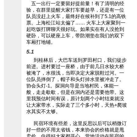
五一出行一定要留好提前量！有了清明的经
验，在群里提醒大家打车要趁早，还是有一位
队员没赶上火车，最终好在候补到了5.1的高铁
票。上海松江站太偏了…… 火车上大家聚到一
起吃饭打牌聊天很好玩。如果实在有人没抢到
硬卧，可以硬座上车，带防潮垫在我们的双下
车厢打地铺。
5.1
到桂林后，大巴车送到罗田村口，我们徒步
前进。进村要过一座桥，由于前几日水较大桥
被淹了，水很浅，当即决定大家脱鞋过河。一
位队员摔倒了，帽子和头灯掉水里被冲走了。
协会头灯-1。探洞向导是当地村民，体能一
般，走走歇歇，但是在洞内还是需要他带。这
里我预估时间有误，原计划两个小时结束就没
让大家带水，实际走了三个多小时，天热+爬坡
水其实不太够。
民宿环境有些差，这里反思以后可以稍微订
好一些的不用太省钱，本来协会的价格就是甩
卖价，住得好大家都开心。营地活动在民宿的