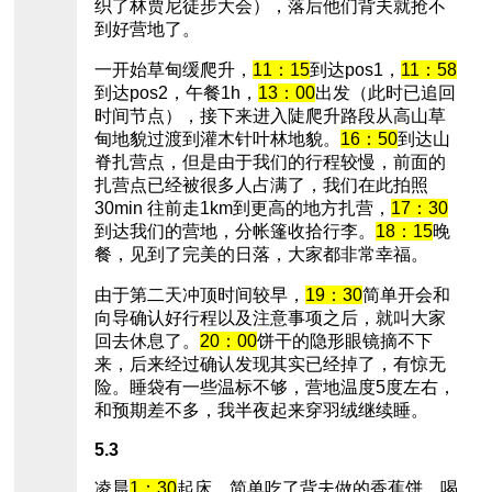
织了林贾尼徒步大会），落后他们背夫就抢不
到好营地了。
一开始草甸缓爬升，
11：15
到达pos1，
11：58
到达pos2，午餐1h，
13：00
出发（此时已追回
时间节点），接下来进入陡爬升路段从高山草
甸地貌过渡到灌木针叶林地貌。
16：50
到达山
脊扎营点，但是由于我们的行程较慢，前面的
扎营点已经被很多人占满了，我们在此拍照
30min 往前走1km到更高的地方扎营，
17：30
到达我们的营地，分帐篷收拾行李。
18：15
晚
餐，见到了完美的日落，大家都非常幸福。
由于第二天冲顶时间较早，
19：30
简单开会和
向导确认好行程以及注意事项之后，就叫大家
回去休息了。
20：00
饼干的隐形眼镜摘不下
来，后来经过确认发现其实已经掉了，有惊无
险。睡袋有一些温标不够，营地温度5度左右，
和预期差不多，我半夜起来穿羽绒继续睡。
5.3
凌晨
1：30
起床，简单吃了背夫做的香蕉饼，喝