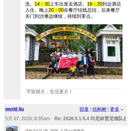
洗。
14：30
上车出发去酒店。
16：20
到达酒店
入住。晚上
20：00
在餐厅结线总结，后来餐厅
关门到沙滩边继续，持续到零点。
宇宙很大，生活更大！
world liu
回复
|
结构树
|
更多
5月 07, 2026; 6:35am
Re: 2026.5.1-5.4 印尼林贾尼领队总结 -
该帖在
5月 08, 2026; 2:15am
被更新。