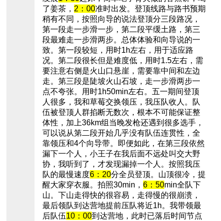
了姜茶，
2：00
准时出发。登顶线路与路书预期
稍有不同，按照向导的说法登顶分三段路况，
第一段走一步滑一步，第二段平缓土路，第三
段最难走一步滑两步。总体体验和向导说的一
致。第一段较短，用时1h左右，用于适应路
况。第二段很长但是难度低，用时1.5左右，需
要注意右侧是火山口悬崖，需要靠中间和左边
走。第三段是陡坡火山石坡，走一步滑两步一
点不夸张。用时1h50min左右。五一期间登顶
人很多，我和草莓交换领压，我压队收人。队
伍被登顶人群掐断无数次，根本不可能保证整
体性，加上36km组当晚发枪还遇到很多选手，
可以说从第二段开始几乎没有队伍连贯性，全
靠领压和4个向导带。即便如此，在第三段依然
漏下一个人，小王子在我后面不远处叫交大野
协，我听到了，才发现漏掉一个人。按照我压
队的最慢速度
6：20
分全员登顶。山顶很冷，提
醒大家穿衣服。拍照30min，
6：50
min全队下
山。下山走得快的很容易，走得慢的很崩溃，
最后领队到达营地提前压队将近1h。我带领最
后队伍
10：00
到达营地，此时已落后时间节点