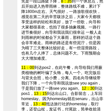
先是一段山路陡下降，
8：35
到一个休息点，然
后开始进入热带雨林，整体路线不难，累计下
降1800m左右。天气很好，一路放歌很欢快，
感觉在第二天的辛苦跋涉之后，大家今天都很
享受这样的轻松和美好，放了一些歌，向导和
大家都很喜欢，也拍了很多抽象视频。一路行
进节奏很好，向导和我说我们很幸运 一般人走
到雨林的时候都会下大暴雨，那样的话这个路
会非常难走。雨林的路还是有些泥泞，但是因
为晴了三天整体比较好走，有一些湿滑路段，
也有几个人摔了，总体问题不大。下雨预期会
大大增加难度。
11：00
到达pos2，在此午餐，向导给我们用蕨
类植物的树叶编了头饰，每人一个。吃完饭后
与背夫合照，给小费，分离。四名向导继续带
我们下降，一个向导和我说放see you again，
于是我们放了一路see you again。
12：30
到达
pos1，
13：15
到达出山口。合影留念，上车回
homestay。因为homestay就在senaru，出山非
常近，
13：40
抵达旅行社的homestay，取行
李，还登山杖，发证书，付尾款，简单收拾清