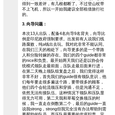
得到一致差评，有几根都断了。不过登山杖带
不上飞机，所以一开始我建议全部租借旅行社
的。
3. 向导问题：
本次13人出队，配备4名向导9名背夫，向导比
例是印尼政府强制要求。出发前有人说我们线
路腐败，纯a钱出去玩。我对此非常不能认同。
在我们三天的相处下，向导更多的是一个带路
人和分险转嫁的存在。我们的四个guide都非常
的nice和负责。最开始两天我们还是以协会传
统模式领队走最前面，压队走最后面来行进，
在第二天晚上领队组复盘之后，我们觉得这样
非常不好，首先我们的guide很有领队意识，他
们每年要走很多遍这个路，要带很多的顾客，
他们四个会轮流领压和穿插，但是沟通不足，
依然无法衔接队伍。这种情况下领队和压队显
得无力可用，第二天我和草莓交换领压的时
候，我一直走在倒数第二个，最后的guide一直
说我strong，strong但我完全没有办法帮助到需
要帮助的队员，而压队最重要的兜底职责，完