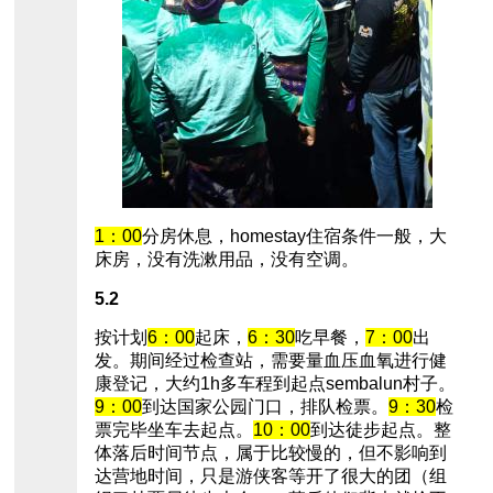
1：00
分房休息，homestay住宿条件一般，大
床房，没有洗漱用品，没有空调。
5.2
按计划
6：00
起床，
6：30
吃早餐，
7：00
出
发。期间经过检查站，需要量血压血氧进行健
康登记，大约1h多车程到起点sembalun村子。
9：00
到达国家公园门口，排队检票。
9：30
检
票完毕坐车去起点。
10：00
到达徒步起点。整
体落后时间节点，属于比较慢的，但不影响到
达营地时间，只是游侠客等开了很大的团（组