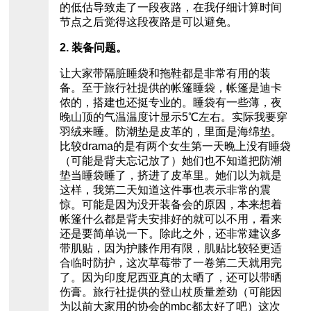
的低估导致走了一段夜路，在我仔细计算时间
节点之后觉得这段夜路是可以避免。
2. 装备问题。
让大家带隔脏睡袋和拖鞋都是非常有用的装
备。至于旅行社提供的帐篷睡袋，帐篷是迪卡
侬的，搭建也还挺专业的。睡袋有一些薄，夜
晚山顶的气温温度计显示5℃左右。实际我要穿
羽绒来睡。防潮垫是皮革的，里面是海绵垫。
比较drama的是有两个女生第一天晚上没有睡袋
（可能是背夫忘记放了）她们也不知道把防潮
垫当睡袋睡了，挤进了皮革里。她们以为就是
这样，我第二天知道这件事也表示非常的震
惊。可能是因为没开装备会的原因，本来想着
帐篷什么都是背夫安排好的就可以不用，看来
还是要简单说一下。除此之外，还非常建议多
带肌贴，因为护膝作用有限，肌贴比较轻更适
合临时防护，这次草莓带了一卷第二天就用完
了。因为印度尼西亚真的太晒了，还可以带晒
伤膏。旅行社提供的登山杖质量差劲（可能因
为以前大家用的协会的mbc都太好了吧）这次