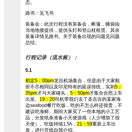
态。
路书：见飞书
装备会：此次行程没有装备会，帐篷，睡袋由
当地地接提供，提供头灯和登山杖租赁。其余
装备详情见路书。关于装备出现的问题见问题
总结。
行程记录（流水账）：
5.1
初定5：00pm
龙目机场集合，但是由于大家航
班不尽相同以及印尼特有的延误传统，实则
5：
35pm
才与大家碰头，
5：50pm
才集合合照上车
出发。
19：20
司机带我们去了圣吉吉的某家海
边seafood餐厅吃饭，吃的不怎么样还很贵，不
建议吃海鲜。期间大家买了一些本地的小工艺
品，分发纸条准备小天使游戏（人少增加了假
天使）。吃饭持续1.5h，
21：59
重新上车出
发，进行开线自我介绍。