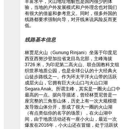
丰富水平，火山地址地貌也是国内很少的体
验，当地的户外发展模式和户外理念也对我们
有很大的借鉴和参考意义。同时，很多外国的
线路都要求强制向导，对开线来说风险反而更
低。
线路基本信息
林贾尼火山（Gunung Rinjani）坐落于印度尼
西亚西努沙登加拉省龙目岛北部，主峰海拔
3726 米，为印尼第二高火山、联合国教科文组
织世界地质公园，也是全球公认的十大经典火
山徒步路线之一。作为环太平洋火山带的活跃
成层火山，它拥有巨大火山口与火山口湖
Segara Anak。所谓主峰，其实是一圈火山口中
最高的一点。据向导描述，曾经林贾尼曾是一
座完整的三角形山体，历史上有一次大规模喷
发导致山体分开，形成了很大一圈的火山湖
（有点类似你的名字的场景），在火山湖中
间，由于地质活动还有一座小火山，最近一次
爆发在2016年，小火山还在冒烟，处于活跃状