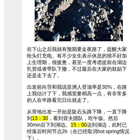
在下山之后我就有预期要走夜路了，提醒大家
给头灯充电。有不少女生表示休息的很不好加
上生理期，很疲惫，甚至一度考虑提前在湖边
扎营或者带队下撤，不过最后在大家的鼓励下
还是走下去了。
出发前向导和我说亚洲人登顶率是30%，在路
上我估计了下，我感觉要稍高一点，有非常多
的人在半路看完日出就走了。
从营地出发一开始是陡石头路下降，一直下降
到
13：30
，看到背夫团队，吃午饭。然后
30min后下到湖边。
15：00
达到湖边，此时已
经落后时间节点2h（在已经取消hot spring情况
下）。