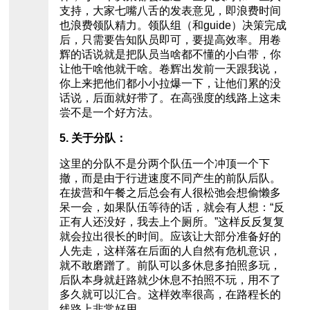
支持，大家七嘴八舌的发表意见，即浪费时间
也浪费领队精力。领队组（和guide）决策完成
后，只需要告知队员即可，要提高效率。用卷
辉的话说就是把队员当啥都不懂的小白带，你
让他干啥他就干啥。卷辉出发前一天跟我说，
你上来把他们都小小拉爆一下，让他们累的没
话说，后面就好带了。在高强度的线路上这未
尝不是一个好方法。
5. 关于分队：
这里的分队不是分两个队伍一个冲顶一个下
撤，而是由于行进速度不同产生的前队后队。
在拔营和午餐之后总会有人很松弛会想偷懒多
呆一会，如果队伍等待的话，就会有人想：“反
正有人还没好，我去上个厕所。”这样反反复复
就会拉出很长的时间。应该让大部分准备好的
人先走，这样落在后面的人自然有危机意识，
就不敢磨蹭了。前队可以多休息多拍照多玩，
后队本身就赶路就少休息不拍照不玩，用不了
多久就可以汇合。这样效率很高，在路程长的
线路上非常好用。