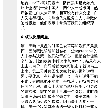
配合并经常和我们聊天，队伍氛围也更融洽。
路上也遇到一些中国人，两个人一起报团，然
后被塞进白人大团里，相互没有什么交流，白
人又走得很快，向导也优先服务白人，导致体
验感极差，他们表示非常羡慕我们的组织形
式。
4. 领队决策问题。
第二天晚上复盘的时候已被草莓和卷辉严肃批
评。因为我比较随和就会有一些aggressive的
人来参与决策，他们处于好心，但是会带偏整
个队伍。比如线路中我说休息30min，结果有人
上去问向导，向导感觉大家可以走了就说马上
出发。第二天冲顶回来大家七嘴八舌的说很
累，要休息，有的说多睡一会，有的说能不能
不走，有的说能不能走一半扎营，还找向导问
后面的行程。事实上大家虽然很疲惫，但更多
的是抱怨，需要的是士气和一个引领。此时领
队组应该表现出极高的领导力，决策果断，不
应该给队员更多的选择。因为每个人都不一
样，每一个决策都会遭遇一些人反对和一些人