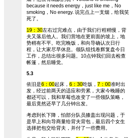
because it needs energy，just like me，No
smoking，No energy. 说完点上一支烟，给我笑
死了。
19：30
左右过完难点，由于我们行程稍慢，背
夫又落后他人。我们营地在更前面的坡上，地
势稍有不平。吃完晚饭，和向导确认次日行
程，让大家尽早休息。领队组找卷辉复盘今日
工作，总结出很多问题。10点钟我们回去检查
帐篷，然后睡觉。
5.3
依旧是
6：00
起床，
6：30
吃饭，
7：00
准时出
发，经过前两天的适应和劳累，大家今晚睡的
都还可以，我和草莓也改变了一些领队策略，
最后竟然还早了几分钟出发。
考虑到长下降，怕部分队员膝盖出现问题，于
是早上和向导商量给背夫背包，最后四个女生
选择把包交给背夫，并付了一些费用。