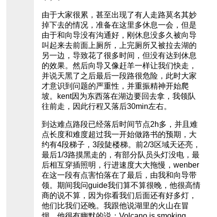
由于大家很累，甚至出现了有人走路莫名其妙
掉下去的情况，准备在这里多休息一会，但是
由于和向导没有沟通好，刚休息没多久被向导
叫起来去前面上厕所，上完厕所又被拉去湖的
另一边，导致花了很多时间，但没有达到休息
的效果。然后向导又像赶羊一样让我们快走，
并说天黑了之后最后一段路很危险，此时大家
才意识到问题的严重性，并重振精神开始爬
坡。kent因为东西落在湖边要回去拿，我领队
往前走，因此行程又落后30min左右。
到达难点路段已经落后时间节点2h多，并且难
点长度和难度超过我一开始做路书的预期，大
约有4段梯子，3段陡楼梯。前2/3区域天还亮，
最后1/3路摸黑走的，有部分队员头灯没电，最
后相互穿插照明，行进速度大大拖慢，wenber
在这一段有点害怕落在了最后，由我和向导带
领。期间我问guide我们算不算很晚，他很高情
商的说不算，因为你看我们后面还有好多灯，
他们比我们还晚。我跟他说湖里的火山在冒
烟，他很有幽默的说：Volcano is smoking