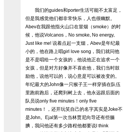
我们的guides和porter生活可能不太富足，
但是我感觉他们都非常快乐，人也很幽默。
Abev在我跟他指火山口在冒烟（smoke）的时
候，他说Volcanos，No smoke, No energy,
Just like me! 说着点起一支烟，Abev是年纪最
小的，他在路上唱girl love song，我们就问他
是不是唱给一个女孩的，他说他正在追求一个
女孩，但是对方好像并不喜欢他，我们当时鼓
励他，说他可以的，说心意是可以被改变的。
年纪最大的John像一只猴子王一样穿插在队伍
里跑前跑后，还爬到树上去，他永远跟后面的
队员说only five minutes！only five
minutes！，还开玩笑自己的名字其实是Joke不
是John。Ejal第一次当林贾尼向导还有些腼
腆，我问他还有多少路程他都要说I think