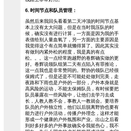
6. 时间节点和队员管理：
虽然后来我回头看看第二天冲顶的时间节点基
本上没有太大问题，但是在当时我压队的时
候，确实没有进行计算，一方面是因为我的手
表借给别人量血氧了，另一方面的主要原因是
我觉得这个有点简单就懒得算了。因此其实没
有做到内紧外松的程度，我是真的有点
松。。。这一点经常跑越野的卷辉确实做的更
好。卷辉说领队组第二天有点陷入有罪推论，
这一点我也是非常赞同的。野协的领队已经很
保姆式了，但是还是不可能处处做到完美，走
夜路和下雨也是户外的一部分，户外本身就是
高风险的运动，不能太保姆队员，有时候要把
队员暴露在一些风险中，让他们去学习去成
长，人教人教不会，事教人一教就会。要培养
队员的户外独立性，他们以后脱离野协也要有
能力进行户外活动，传播户外理念，这样才能
形成一个健康的户外氛围和产业。出山之后看
到好多好多的户外事故确实令我挺伤心，我不