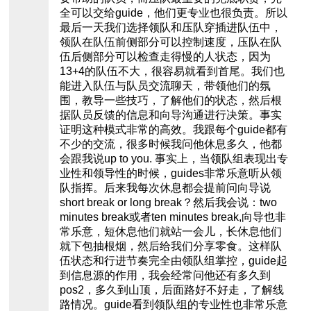
全可以交给guide，他们更专业也很负责。所以
最后一天我们选择领队和压队穿插进队伍中，
领队在队伍前侧部分可以控制速度，压队在队
伍后侧部分可以检查走得慢的人状态，因为
13+4的队伍不大，很容易就看到首尾。我们也
能进入队伍与队员交流聊天，带领他们的氛
围，教导一些技巧，了解他们的状态，然后根
据队员反馈的信息和向导沟通进行决策。事实
证明这种模式非常的高效。我跟每个guide都有
不少的交流，很多时候我问他休息多久，他都
会跟我说up to you. 事实上，当领队组表现出专
业性和领导性的时候，guides非常乐意听从领
队指挥。后来我每次休息都会提前问向导说
short break or long break？然后我会说：two
minutes break或者ten minutes break,向导也非
常乐意，短休息他们就站一会儿，长休息他们
就下包抽根烟，然后给我们分享零食。这样队
伍状态和行进节奏完全由领队组掌控，guide起
到信息源的作用，我会经常问他还有多久到
pos2，多久到山顶，后面路好不好走，了解线
路情况。guide看到领队组的专业性也非常乐意