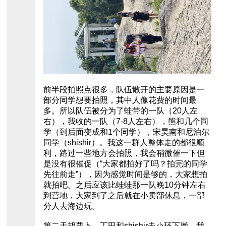
前半段拍照点很多，队伍散开的主要原因是一
部分同学想要拍照，其中人像花费的时间最
多。所以队伍被分为了蛙带的一队（20人左
右），我收的一队（7-8人左右），熊和几个同
学（到后面变成和1个同学），宋昊南和尼泊尔
同学（shishir）。我这一群人整体走的都很顺
利，路过一些地方会拍照，我会稍微催一下但
是没有很催促（“大家都拍好了吗？拍完的同学
先往前走”），因为感觉时间是够的，大家想拍
就拍吧。之后应该比蛙蛙那一队晚10分钟左右
到营地，大家到了之后就在小卖部休息，一部
分人去海边玩。
第二天胡萝卜、丁田和shishir走小环下撤，我