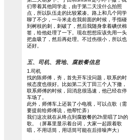
们带着其他同学走，由于第二天没什么拍照
点，所以队伍走的比较紧凑。路上和几个同学
聊了不少，一斗米走在我前面的时候，手指碰
到树枝的刺，刺破了，然后我随身拿着碘伏棉
签，给他处理了一下。现在想想应该先用一头
把血吸了，然后再处理。不过伤很小，所以也
还好。
五、司机、营地、腐败餐信息
1.司机
找的陈师傅，夯，首先开车没问题，联系的时
候态度也很好。比如第二天丁田三个人下撤，
联系师傅的时候，回消息很迅速，他已经在停
车场了。
此外，师傅车上还装了小电视，可以点歌（需
要提前给师傅说，他帮忙弄）
我们这次就在从终点到腐败餐的2h里唱了1h的
歌。（屏幕里显示着台词，大家一起跟着歌
唱，不用话筒，用话筒可能在后排噪声大）