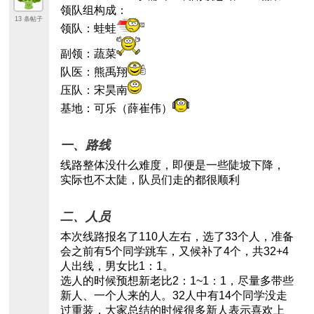
领队组构成：
13 条帖子
领队：蛙蛙
副领：蔬菜
队医：熊禹翔
压队：宋昊南
基地：可乐（薛崔伟）
一、路线
线路整体没什么难度，即便是一些陡坡下降，
实际也不太陡，队员们走的都很顺利
二、人员
本次线路报名了110人左右，选了33个人，准备
会之前有5个同学跳车，又候补了4个，共32+4
人出线，男女比1：1。
选人的时候预想新老比2：1~1：1，尽量多带些
新人、一个人来的人。32人中有14个同学没走
过重装，大家总结的时候很多新人表示喜欢上