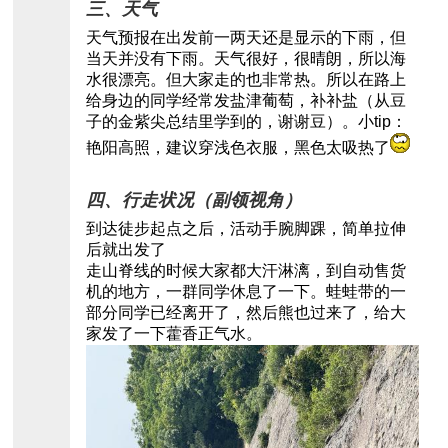
三、天气
天气预报在出发前一两天还是显示的下雨，但
当天并没有下雨。天气很好，很晴朗，所以海
水很漂亮。但大家走的也非常热。所以在路上
给身边的同学经常发盐津葡萄，补补盐（从豆
子的金紫尖总结里学到的，谢谢豆）。小tip：
艳阳高照，建议穿浅色衣服，黑色太吸热了
四、行走状况（副领视角）
到达徒步起点之后，活动手腕脚踝，简单拉伸
后就出发了
走山脊线的时候大家都大汗淋漓，到自动售货
机的地方，一群同学休息了一下。蛙蛙带的一
部分同学已经离开了，然后熊也过来了，给大
家发了一下藿香正气水。