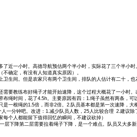
多了近一小时。高德导航预估两个半小时，实际花了三个半小时
（不确定，有没有人知道真实原因）。
上卫生间。但是农家只有两个卫生间，排队的人估计有二十，也
还需要教练布好绳子才能开始速降，这个过程大概花了一小时。
布绳时间，花了4.5h。主要原因有四：1.绳子虽然有两条，
一根绳的1.5倍，而非2倍。2.队员基本都是第一次速降，大概
个人一分钟吧。改进：1.减少队员人数，25人比较合理 2.建
家每个人都能留下值得回忆的瞬间，不建议砍掉）
第一层下降第二层需要拉着绳子下降，是一个难点。队员又大多