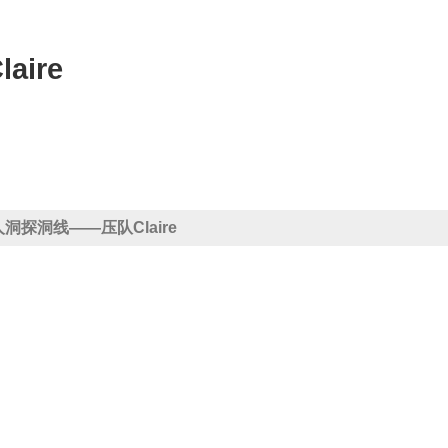
aire
仙人洞探洞线——压队Claire
多