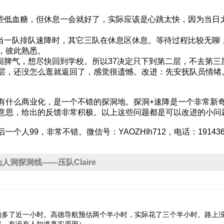
有些低血糖，但休息一会就好了，实际应该是心跳太快，因为当日
。当一队排队速降时，其它三队在休息区休息。等待过程比较无聊
，彼此熟悉。
员闹脾气，想尽快回到学校。所以37决定只下到第二层，不去第
层，还没怎么逛就返回了，感觉很遗憾。改进：先安抚队员情绪
。
有什么商业化，是一个不错的探洞地。探洞+速降是一个非常新
意思，给出的反馈非常积极。以上这些问题都是可以改进的小问题
人99，非常不错。微信号：YAOZHIh712，电话：1914361
17仙人洞探洞线——压队Claire
的多了近一小时。高德导航预估两个半小时，实际花了三个半小时。路上
定，有没有人知道真实原因）。