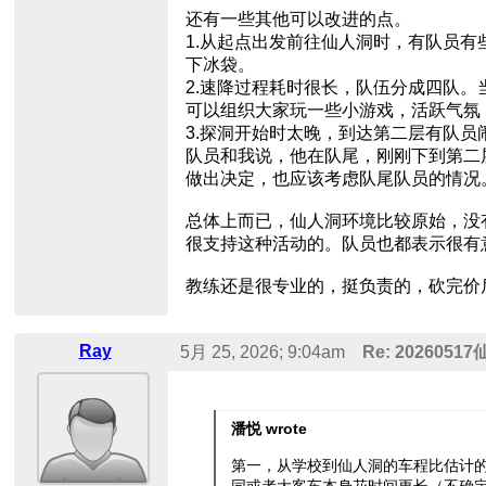
还有一些其他可以改进的点。
1.从起点出发前往仙人洞时，有队员
下冰袋。
2.速降过程耗时很长，队伍分成四队
可以组织大家玩一些小游戏，活跃气氛
3.探洞开始时太晚，到达第二层有队
队员和我说，他在队尾，刚刚下到第二
做出决定，也应该考虑队尾队员的情况
总体上而已，仙人洞环境比较原始，没
很支持这种活动的。队员也都表示很有
教练还是很专业的，挺负责的，砍完价后一个
Ray
5月 25, 2026; 9:04am
Re: 202605
潘悦 wrote
第一，从学校到仙人洞的车程比估计
同或者大客车本身花时间更长（不确