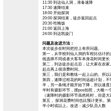
11:30 到达仙人洞，准备速降
17:30 速降结束
18:00 开始探洞
20:00 探洞结束，徒步返回起点
20:30 吃晚饭
21:00 返回上海
24:00 到达凯旋门
问题及改进方法：
本次徒步在时间把控上有所问题。
第一，从学校到仙人洞的车程比估计的
线选择不同或者大客车本身花时间更长
第二，到达徒步起点后，让大家在农家
起点再上很浪费时间。
第三，我们是和教练一起上山的。所以
第四，速降过程花的时间远超计划，不带
半，另一条绳才能开始下降，所以速度只是
半时有摄影环节，摆pos拍照，大概一
（速降时的摄影环节虽然耗时，但是大
第五， 探洞花费时间也比预计更长。
半小时或以上。改进：减少队员人数