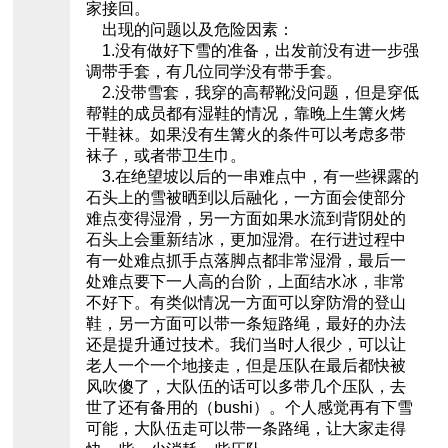
家接回。
出现的问题以及危险因素：
1.没有做好下雪的准备，出发前没有进一步强
调带手套，有几位同学没有带手套。
2.没带雪套，我穿的高帮靴没问题，但是穿低
帮鞋的成员都有湿鞋的情况，靠晚上生篝火烤
干鞋袜。如果没有生篝火的条件可以考虑多带
袜子，或者带卫生巾。
3.在绝望坡以后的一串难点中，有一些裸露的
石头上的雪被晒到以后融化，一方面会使部分
难点变得湿滑，另一方面如果水流到背阴处的
石头上会重新结冰，更加湿滑。在行进过程中
有一处难点抓手点落脚点都非常湿滑，最后一
处难点要下一人高的台阶，上面结水冰，非常
不好下。有类似情况一方面可以穿防滑的登山
鞋，另一方面可以带一条短路绳，最好的办法
还是提升通过技术。我们当时人很少，可以让
老人一个一个地接走，但是压队在最后都快被
风吹傻了，大队伍的话可以多带几个压队，去
世了还有备用的（bushi）。个人感觉再有下雪
可能，大队伍走可以带一条路绳，让大家走得