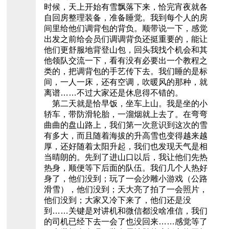
时候，天上开始有雪飘落下来，恰完宵夜就各
自回房整理装备，准备睡觉。我到每个人的房
间里给他们调背包的背负。顺带说一下，感觉
出发之前给会员们调调背负还挺重要的，能让
他们更舒服地背登山包，回头我找个机会和其
他领队交流一下，看有没有必要出一个教程之
类的，把调背包的手艺传下去。我们睡的是标
间，一人一床，还有空调，吹暖风的那种，就
离谱……不过大家还是休息得不错的。
第二天就是恰早饭，坐车上山。我是坐的小
轿车，带防滑轮胎，一溜烟就上去了。在弯弯
曲曲的盘山路上，我们第一次意识到这次的雪
有多大，而且随着海拔的升高雪也变得越来越
厚，还好随着太阳升起，我们也发现天气是相
当晴朗的。先到了进山口以后，我让他们先热
热身，顺便等下后面的队伍。我们几个人热好
身了，他们没到；玩了一会沙雕小游戏（公路
滑雪），他们没到；天大亮了拍了一会照片，
他们没到；大家又冷下来了，他们还是没
到……关键是对讲机和微信都没啥准信，我们
的司机已经下去一会了也没回来……感觉等了