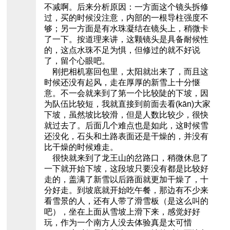
不减啊。后来分析原因：一方面这个镜头拆修
过，买的时候没注意，内部的一根导柱强度不
够；另一方面是有水珠凝结在镜头上，稍微卡
了一下。按道理来讲，这颗镜头是具备耐候性
的，这点水珠不足为惧，但修过的就不好说
了，留个心眼吧。
刚把相机塞回包里，太阳就出来了，而且这
时候还没有起风，走在厚厚的新雪上十分惬
意。不一会就来到了第一个比较陡的下坡，因
为队伍比较短，我就直接到前面去看(kān)大家
下坡，虽然坡比较滑，但是人数比较少，很快
就过去了。后面几个难点也是如此，这时候雪
还没化，石头和土路表面还是干燥的，并没有
比干燥的时候难走。
很快就来到了龙王山的岔路口，稍微休息了
一下就开始下坡，这段坡只要没有都是比较好
走的，盖满了新雪以后路面就更加干燥了，十
分好走。到坡底就开始吃午餐，那边有不少来
看雪景的人，还有人带了滑雪板（是这么叫的
吧），坐在上面从雪坡上滑下来，感觉好好
玩，作为一个南方人没去体验真是太可惜