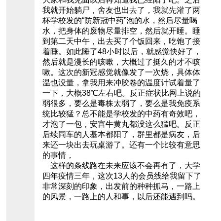
我就开始躺尸，舍友也出去了，我就先灌了两
杯学校发的“防新冠中药”泡的水，然后尽量喝
水，把身体的废物尽量排空，然后就开睡。睡
到第二天中午，出去买了个饭回来，吃饱了接
着睡。如此睡了48小时以后，就感觉快好了，
然后就是漫长的咳嗽，大概过了挺久的才不咳
嗽。这次的新冠感觉就像发了一次烧，具体体
温也没量，拿我用来冲胶卷的温度计试着量了
一下，大概38℃左右吧。反正症状比网上说的
弱很多，要么是毒株太弱了，要么是我免疫系
统比较猛？总不能是学校发的中药有奇效吧，
才泡了一包，安宫牛黄丸都没这么猛吧。反正
后续同车的人基本都阳了，群里都是病友，后
来还一块出去玩桌游了。还有一个比较有意思
的事情，
这样的条线路在未来应该不会再有了，大学
四年疫情三年，这次13人的会员线给我留下了
非常深刻的印象，出发前的种种抓马，一路上
的风景，一路上的人和事，以后还能遇到吗。