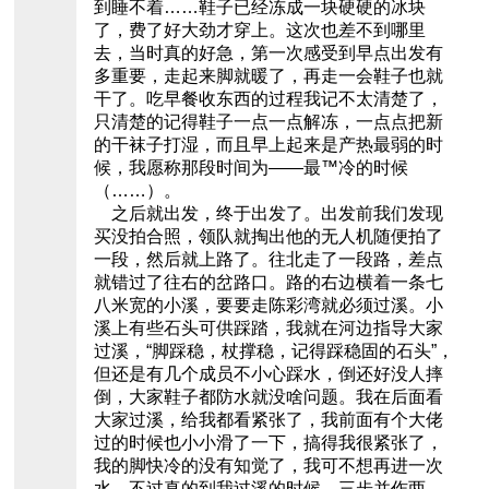
到睡不着……鞋子已经冻成一块硬硬的冰块
了，费了好大劲才穿上。这次也差不到哪里
去，当时真的好急，第一次感受到早点出发有
多重要，走起来脚就暖了，再走一会鞋子也就
干了。吃早餐收东西的过程我记不太清楚了，
只清楚的记得鞋子一点一点解冻，一点点把新
的干袜子打湿，而且早上起来是产热最弱的时
候，我愿称那段时间为——最™冷的时候
（……）。
之后就出发，终于出发了。出发前我们发现
买没拍合照，领队就掏出他的无人机随便拍了
一段，然后就上路了。往北走了一段路，差点
就错过了往右的岔路口。路的右边横着一条七
八米宽的小溪，要要走陈彩湾就必须过溪。小
溪上有些石头可供踩踏，我就在河边指导大家
过溪，“脚踩稳，杖撑稳，记得踩稳固的石头”，
但还是有几个成员不小心踩水，倒还好没人摔
倒，大家鞋子都防水就没啥问题。我在后面看
大家过溪，给我都看紧张了，我前面有个大佬
过的时候也小小滑了一下，搞得我很紧张了，
我的脚快冷的没有知觉了，我可不想再进一次
水。不过真的到我过溪的时候，三步并作两