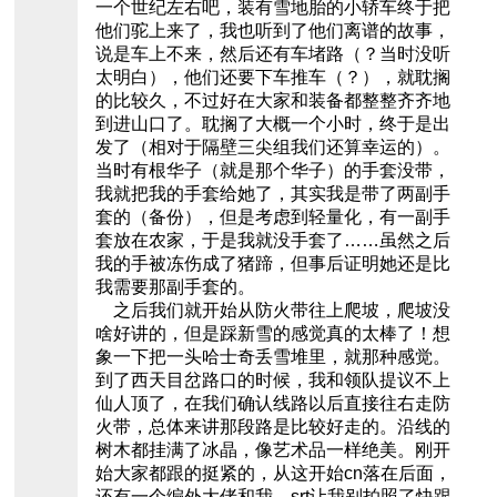
一个世纪左右吧，装有雪地胎的小轿车终于把
他们驼上来了，我也听到了他们离谱的故事，
说是车上不来，然后还有车堵路（？当时没听
太明白），他们还要下车推车（？），就耽搁
的比较久，不过好在大家和装备都整整齐齐地
到进山口了。耽搁了大概一个小时，终于是出
发了（相对于隔壁三尖组我们还算幸运的）。
当时有根华子（就是那个华子）的手套没带，
我就把我的手套给她了，其实我是带了两副手
套的（备份），但是考虑到轻量化，有一副手
套放在农家，于是我就没手套了……虽然之后
我的手被冻伤成了猪蹄，但事后证明她还是比
我需要那副手套的。
之后我们就开始从防火带往上爬坡，爬坡没
啥好讲的，但是踩新雪的感觉真的太棒了！想
象一下把一头哈士奇丢雪堆里，就那种感觉。
到了西天目岔路口的时候，我和领队提议不上
仙人顶了，在我们确认线路以后直接往右走防
火带，总体来讲那段路是比较好走的。沿线的
树木都挂满了冰晶，像艺术品一样绝美。刚开
始大家都跟的挺紧的，从这开始cn落在后面，
还有一个编外大佬和我。srt让我别拍照了快跟