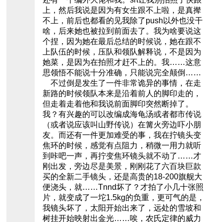
上，然后我说是因为有女生跟不上啦，是真撵
不上，前后也都看的见我除了push以外也没干
啥，后来她也被拉到前面去了。我为啥要说这
个捏，因为她在最后总结的时候说，她在跟不
上队伍的时候，压队和领队解释说，不是因为
她菜，是因为在拍照才赶不上的。我……这意
思领悟不能说十分准确，只能说完全颠倒……
不过倒是发生了一件非常诡异的事情，在走
新路的时候领队本来是沿着前人的脚印走的，
但走着走着他和我说前面脚印突然断掉了。
我？有兴趣的可以改编成海龟汤或者都市传说
（或者说应该叫山野传说）在篝火旁边吓小朋
友。而还有一件更加难受的事，我在拧镜头变
焦环的时候，感觉有点阻力，稍微一用力就听
到咔吧一声，再拧变焦环镜头就不动了……才
刚出发，旁边尽是美景，刚刚花了六百块巨款
买的全新二手镜头，还是高贵的18-200旗舰大
便浇头，就……Tnnd坏了？才拍了小几十张照
片，就变成了一坨1.5kg的负重，更可气的是，
我镜头坏了，太阳开始出来了，远处的雪坡和
树挂开始映射出金光……唉，农氏定律的威力