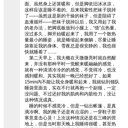
面。虽然身上还算暖和，但是脚依旧冰冰凉，
这样应该是睡不着的。后来我索性把袜子脱掉
了——虽然这是新的干燥的袜子，但是阻碍了
血液循环——把袜子脱掉以后，我又用起了我
的老办法，把脚底板放到小腿上，“借”点热量。
没过多久，脚开始暖起来了，我用了一个散热
量最小的睡姿，就是蜷缩起来侧躺，尽量让睡
袋靠近我的身体。雪夜总是很安静的，我也很
快就睡着了……
第二天早上，我大概在天微微亮时就自然醒
来，并没有那种平时一觉醒来暖融融的感觉，
就有一种清清冷冷的的感觉，不觉得冷，也没
感到暖和。其实我前一晚已经想好了，如果
15min内不能让我全身暖和起来，我就钻到领队
睡袋里面去，实在不行就再抱一个副领，一定
没问题。不过还好我的肌肉和内脏给力，没让
这种情况成真。
睡的时候不感觉冷，但是一钻出帐篷，是真
滴冷啊。我的靴子还是有点湿的，一穿鞋子那
寒意直击心灵！上次这种情况还是在三峰的营
地上，但是当时那天晚上我睡得很暖，甚至热