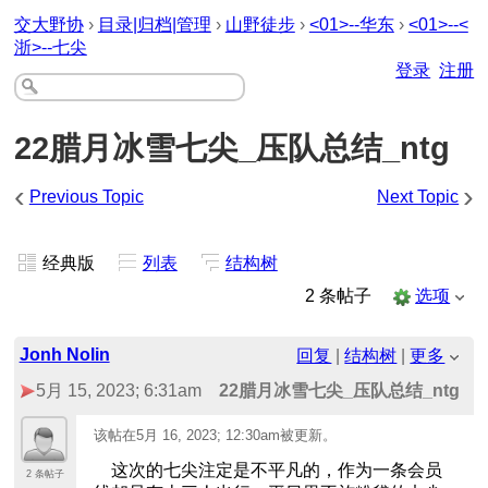
交大野协
›
目录|归档|管理
›
山野徒步
›
<01>--华东
›
<01>--<
浙>--七尖
登录
注册
22腊月冰雪七尖_压队总结_ntg
‹
›
Previous Topic
Next Topic
经典版
列表
结构树
2 条帖子
选项
Jonh Nolin
回复
|
结构树
|
更多
5月 15, 2023; 6:31am
22腊月冰雪七尖_压队总结_ntg
该帖在
5月 16, 2023; 12:30am
被更新。
这次的七尖注定是不平凡的，作为一条会员
2 条帖子