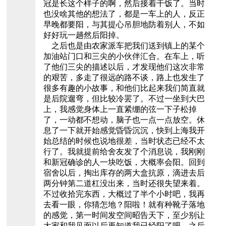
冠是长这个样子的啊，然后接着干饭了。当时
也没啥其他的想法了，都是一车上的人，反正
早晚都要阳，与其提心吊胆地防着别人，不如
好好玩一趟然后阳掉。
之后也是由农家派车把我们送到镇上的某个
加油站门口和三尖的小伙伴汇合。在车上，听
了他们三尖的描述以后，才发现他们这次非常
的艰苦，多走了很远的路不谈，路上也发生了
很多有趣的小故事，和他们比起来我们简直就
是后院遛弯，但比较冷罢了。不过一坐到大巴
上，我感觉身体上一直紧绷的弦一下子松掉
了，一动都不想动，脑子也一点一点放空。休
息了一下就开始感觉昏昏沉沉，快到上海我开
始总结的时候也说地很差，当时状态已经不太
行了。我就提前给舍友发了个消息说，我刚刚
和新冠确诊的人一块吃饭，大概率会阳。回到
宿舍以后，掏出库存的两大盒抗原，滴进去后
两分钟第二道杠没出来，当时还很失望来着。
不过收拾完东西，大概过了半个小时吧，我再
去看一眼，你猜怎地？阳啦！就有种靴子落地
的感觉，第一时间发空间昭告天下，至少别让
大家和我见面以后再知道我已经阳了吧。之后