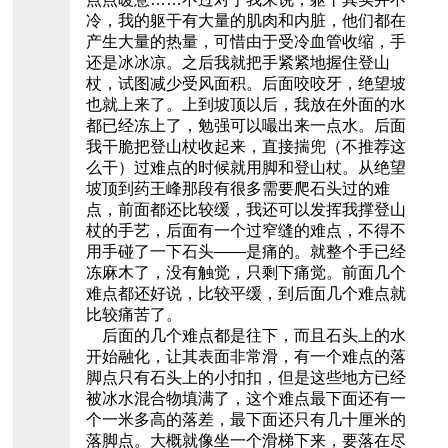
冷，我的躯干有大量的肌肉和内脏，他们都在
产生大量的热量，可惜由于受冷血管收缩，手
还是冰冰凉。之后我就把手紧紧地握住登山
杖，试图减少受风面积。后面咬咬牙，绝望坡
也就上来了。上到坡顶以后，我放在外面的水
都已经冻上了，勉强可以嘬出来一点水。后面
我干脆把登山杖收起来，直接揣兜（不推荐这
么干）过难点的时候就用脚和登山杖。从绝望
坡顶到药王峰那段有很多需要爬石头过的难
点，前面都还比较缓，我还可以发挥我撑登山
杖的手艺，后面有一个过窄缝的难点，不得不
用手碰了一下石头——是痛的。就整个手已经
冻麻木了，没有触觉，只剩下痛觉。前面几个
难点都还好说，比较平缓，到后面几个难点就
比较痛苦了。
后面的几个难点都是往下，而且石头上的水
开始融化，让其表面非常滑，有一个难点的落
脚点只有石头上的小扣扣，但是这些地方已经
被冰水混合物填满了，这个难点最下面还有一
个一米多高的落差，最下面还只有几十厘米的
落脚点。大概就像坐一个滑梯下来，要落在尽