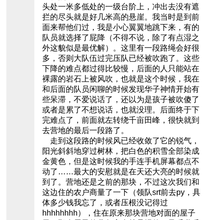
头处一米多低处的一级台阶上，冲出去没有遮
拦的尽头就是好几米高的悬崖。我当时是到前
面来帮他们过，我是小心翼翼地跳下来，有的
队员就选择了屁降（不得不说，除了有点湿之
外这貌似是最优解）。这里有一段路绳会好很
多，否则大队伍过完压队已经被吹跑了。这些
下降的难点都过得比较慢，后面的人只能站在
裸露的岩石上被风吹，也就是这个时候，我在
和后面的队员闲聊的时候发现华子神情开始有
些呆滞，不爱说话了，还以为是孩子被吹傻了
或者是累了不想说话，也就没理。后面终于下
完难点了，前面就左转绕千亩田峰，很快就到
去营地的最后一段路了。
走到这段路的时候风已经收敛了它的锐气，
阳光斜斜地穿过树林，把白色的积雪全部染成
金黄色，但是这时候我的手连手机屏幕都点不
动了……最大的安慰就是在天还大亮的时候就
到了。营地还是之前的那块，不过这次我们和
这边住的农户商量了一下（领队srt前去py，具
体多少钱我忘了，或者压根没记得过
hhhhhhhh），住在原来那块营地对面的屋子