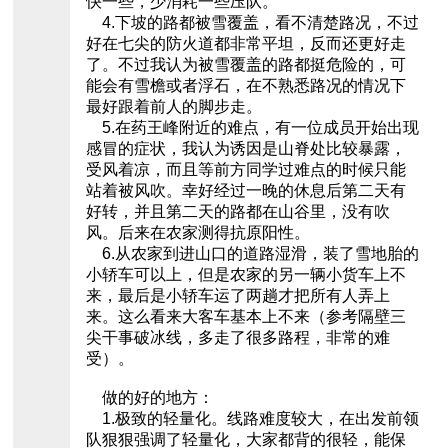
快一些，少消耗一些压队。
4.下坡的路都被雪覆盖，看不清楚路况，不过
好在七尖的防火道都非常平坦，反而还更好走
了。不过我认为被雪覆盖的路都挺危险的，可
能会有雪檐或者浮石，在不熟悉路况的情况下
最好跟着前人的脚步走。
5.在药王峰附近的难点，有一位成员开始出现
感冒的症状，我认为诱因是山脊处比较暴露，
受风着凉，而且等前方同学过难点的时候只能
站着被风吹。幸好经过一晚的休息后第二天有
好转，并且第二天的路都在山谷里，没有吹
风。后来在农家测得抗原阳性。
6.从农家到进山口的道路湿滑，装了雪地胎的
小轿车可以上，但是农家的另一辆小货车上不
来，最后是小轿车运了两趟才把所有人弄上
来。这么看来大客车基本上不来（参考隔壁三
尖干事破冰线，多走了很多路程，非常的难
受）。
做的好的地方：
1.极致的轻量化。线路难度较大，在出发前领
队狠狠强调了轻量化，大家都背的很轻，能保