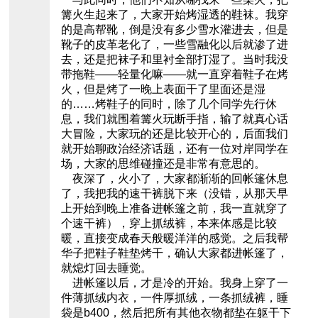
篝火生起来了，大家开始烤湿透的鞋袜。我穿
的是高帮靴，倒是没有多少雪水灌进去，但是
靴子的皮革老化了，一些雪融化以后就渗了进
去，还是把袜子和里衬全部打湿了。当时我没
带拖鞋——轻量化嘛——就一直穿着鞋子在烤
火，但是烤了一晚上表面干了里面还是湿
的……烤鞋子的同时，除了几个同学先行休
息，我们就围着篝火玩断手指，输了就真心话
大冒险，大家玩的还是比较开心的，后面我们
就开始聊政治经济话题，还有一位对岸同学在
场，大家的思维碰撞还是非常有意思的。
夜深了，火小了，大家都渐渐的回帐篷休息
了，我把我的速干裤脱下来（没错，从那天早
上开始到晚上准备进帐篷之前，我一直就穿了
个速干裤），穿上抓绒裤，本来体感是比较
暖，直接变成春天般暖洋洋的感觉。之后我帮
华子把鞋子鞋垫烤干，确认大家都进帐篷了，
就熄灯回去睡觉。
进帐篷以后，才是冷的开始。我身上穿了一
件薄抓绒内衣，一件厚抓绒，一条抓绒裤，睡
袋是b400，然后把所有其他衣物都垫在躯干下