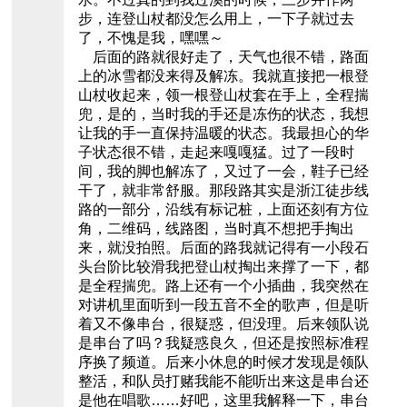
步，连登山杖都没怎么用上，一下子就过去
了，不愧是我，嘿嘿～
后面的路就很好走了，天气也很不错，路面
上的冰雪都没来得及解冻。我就直接把一根登
山杖收起来，领一根登山杖套在手上，全程揣
兜，是的，当时我的手还是冻伤的状态，我想
让我的手一直保持温暖的状态。我最担心的华
子状态很不错，走起来嘎嘎猛。过了一段时
间，我的脚也解冻了，又过了一会，鞋子已经
干了，就非常舒服。那段路其实是浙江徒步线
路的一部分，沿线有标记桩，上面还刻有方位
角，二维码，线路图，当时真不想把手掏出
来，就没拍照。后面的路我就记得有一小段石
头台阶比较滑我把登山杖掏出来撑了一下，都
是全程揣兜。路上还有一个小插曲，我突然在
对讲机里面听到一段五音不全的歌声，但是听
着又不像串台，很疑惑，但没理。后来领队说
是串台了吗？我疑惑良久，但还是按照标准程
序换了频道。后来小休息的时候才发现是领队
整活，和队员打赌我能不能听出来这是串台还
是他在唱歌……好吧，这里我解释一下，串台