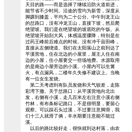
天目的路——而是选择了继续沿防火道前进，
能节省不少时间。沿途的雪均为新雪，深度从
脚踝到膝盖，平均为二十公分。中午到龙王山
的岔路口，没有冲龙王山，直接下坡，然后爬
绝望坡。我们是在绝望坡的坡底吃的午饭。从
绝望坡开始刮大风，体感温度骤降，特别是在
过药王峰前后难点的时候。没有冲千亩田峰，
直接从左侧绕道。我们在太阳落山之前到达了
平溪营地，住在北边的小屋里，屋主人住在南
边的小屋，住小屋要交一些场地费。水源取用
的是南边小屋旁边的小溪。小屋内可以生篝
火，有点漏风，二楼年久失修不建议上。当晚
有一位女生发烧。
第二天考虑到有队员发烧和天气较差，走陈
彩湾下撤。关于岔路口：从平溪营地向北出
发，右侧有小溪，走几百米左右注意小溪右侧
竹林，有布条标记路口，不是很明显，要留心
观察。可以踩石头过溪，不过要注意脚滑，我
们十三人就滑了俩，丰水期要注意能不能过
溪。
以后的路比较好走，很快就到达村落，由农