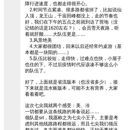
障行进速度，也都走得很开心。
2.时间节点紧凑。很多路都省掉了，比如说仙
人顶，龙王山，千亩田峰都没上，走的节奏也
好，我们在下午的五点之前就到达了营地（没
记错的话是1620左右？），会员雪天夜路，听
着就肝颤……大队伍更是……
3.风景绝美
4.大家都很团结，回来以后还经常约桌游（基
本都是一块阳的……）
5.队伍比较短，走得快，过难点也快，小屋子
也住的下。不过后疫情时代应该凑不够这么小
的队伍了。
好了，上面就是省流版本（也没省多少），接
下来就是流水账版本，可能不太有营养，大家
看着看吧。
这次七尖我就两个感受：美、冷
一切都要从这条线路的筹备说起……
领队是srt，我愿称之为七尖小王子。主要是考
虑到其他线路路程都很远，而且七尖我们领压
都走过，各方面准备都比较快，正好干事破冰