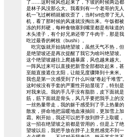
了……这时候风也起来了，下坡的时候两边都
是林子风没那么大。我看到有一个老哥的无人
机一飞过树梢就被吹歪了，当时srt也带了无人
机，看了那时候的风速就没掏出来。午饭都被
冻的邦邦硬，每种食物塞到嘴里都是有味道的
木头渣子，有个好兄弟还带了牛肉干，那是我
吃过最香的树枝（bushi）。
吃完饭就开始搞绝望坡，虽然天气不热，但
是绝望坡还是再次提醒了我它为啥叫绝望坡。
这个绝望坡越往上爬越暴露，风也越来越大。
一阵风过来可以直接把新雪全部都吹起来，甚
至能直接遮住太阳，让能见度骤降到十来米。
我也是第一次感受到了什么叫做“卷起千堆雪”。
这时候没有手套的严重性开始显现了，特别是
对我来说。我的手几乎没有脂肪，皮下面就是
筋，筋下面就是骨头，风几乎要把我手上的没
一丝热量带走，我的躯干感受到了手上热量的
散发，拼命地把温暖地血液抽回，更加雪上加
霜。刚开始，我还可以把手放到脖子上取暖，
这一招在绝望坡之前都是管用的，但是上了绝
望坡以后，我把手放在脖子上竟然感觉不到一
点点暖意……不过对于我来说，躯干其实并不