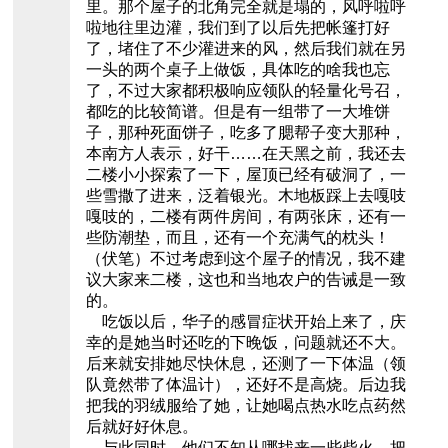
里。那个屋子的北角完全就是塌的，风呼啦呼
啦地往里边灌，我们到了以后先把帐篷打好
了，堵住了不少灌进来的风，然后我们就在另
一头的两个桌子上做饭，具体吃的啥我也忘
了，不过大家都积极响应领队的轻量化号召，
都吃的比较简谱。但是有一组带了一大堆饼
子，那种死面饼子，吃多了腮帮子变大那种，
本南方人表示，好干……在天黑之前，我还去
二楼小小探索了一下，屋顶已经有破洞了，一
些雪撒了进来，泛着银光。木地板踩上去嘎吱
嘎吱的，二楼有两件房间，有两张床，还有一
些防潮垫，而且，还有一个充满气的枕头！
（伏笔）不过考虑到这个屋子的情况，我不建
议大家来二楼，这也和当地农户的告诫是一致
的。
吃饭以后，华子的感冒症状开始上来了，庆
幸的是她当时还吃的下晚饭，问题就还不大。
后来就安排她尽快休息，还测了一下体温（领
队竟然带了体温计），还好不是高烧。后边我
把我的羽绒服给了她，让她喝点热水吃点药然
后就好好休息。
与此同时，他们不知从哪找来一些柴火，把