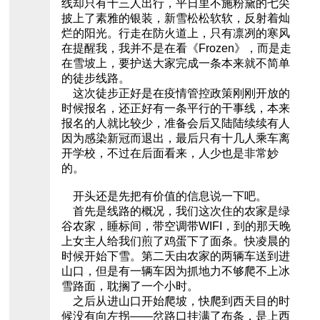
线却只有十三人出行，平日里不施粉黛的七尖
披上了素雅的银装，新雪松松软软，反射着灿
烂的阳光。行走在防火道上，只有凛冽的寒风
在提醒我，我并不是在看《Frozen》，而是走
在雪坡上，要护送大家完成一条本来就不简单
的徒步线路。
这次徒步正好是在疫情管控政策刚刚开放的
时候报名，还正好有一条平行的干事线，本来
报名的人就比较少，准备会后又陆陆续续有人
因为感染新冠而退出，最后只有十几人乘车离
开学校，不过在后面看来，人少也是非常妙
的。
开头还是先把有价值的信息说一下吧。
首先是线路的概况，我们这次住的农家是绿
谷农家，睡标间，带空调带WIFI，到的那天晚
上女主人给我们煎了鸡蛋下了面条。快凌晨的
时候开始下雪。第二天由农家的两辆车送到进
山口，但是有一辆车因为抓地力不够爬不上冰
雪路面，耽搁了一个小时。
之后从进山口开始爬坡，快爬到西天目的时
候没有向左拐——岔路口挂满了布条，是上西