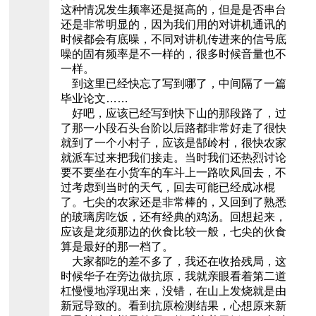
这种情况发生频率还是挺高的，但是是否串台
还是非常明显的，因为我们用的对讲机通讯的
时候都会有底噪，不同对讲机传进来的信号底
噪的固有频率是不一样的，很多时候音量也不
一样。
到这里已经快忘了写到哪了，中间隔了一篇
毕业论文……
好吧，应该已经写到快下山的那段路了，过
了那一小段石头台阶以后路都非常好走了很快
就到了一个小村子，应该是郜岭村，很快农家
就派车过来把我们接走。当时我们还热烈讨论
要不要坐在小货车的车斗上一路吹风回去，不
过考虑到当时的天气，回去可能已经成冰棍
了。七尖的农家还是非常棒的，又回到了熟悉
的玻璃房吃饭，还有经典的鸡汤。回想起来，
应该是龙须那边的伙食比较一般，七尖的伙食
算是最好的那一档了。
大家都吃的差不多了，我还在收拾残局，这
时候华子在旁边做抗原，我就亲眼看着第二道
杠慢慢地浮现出来，没错，在山上发烧就是由
新冠导致的。看到抗原检测结果，心想原来新