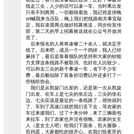
线走三尖，人少的话可以凑一车。当时离出发
只有不到两周，一切都很着急，我记得是傍晚
srt喊我来当压队，晚上我们把线路相关事宜敲
定，我在凌晨两点做好招募推送，同步给宣传
部，第二天的早上招募推送就在公众号开放浏
览了。
后来报名的人将将凑够二十余人，就决定开
线了。后来吧，成员一个一个鸽掉，我人已经
麻掉了，最后是靠着领队的坚持和大家的钞能
力支撑这条线路不被取消。也好在人比较少，
可以和去三尖的新干事凑一车，省下不少车
费，最后貌似除了装备折旧费以外还多打了一
些钱给协会。
我们是从凯旋门出发的，还是第一次从凯旋
门出发。在车上是七尖的坐左边，三尖的坐右
边。七尖应该是最近的一条线路了，很快就到
了。车到了高速口就把我们丢下去，等农家的
车过来接我们。过了十来分钟，来了三辆面包
来拉车，到了农家也并没有很晚。农家的女主
人（是女主人吧）给我们下面条，煎火腿肠，
煎鸡蛋，大家都吃的很开心。在我们恰夜宵的