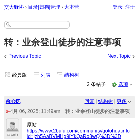
交大野协
›
目录|归档|管理
›
大本营
登录
注册
转：业余登山徒步的注意事项
‹
›
Previous Topic
Next Topic
经典版
列表
结构树
2 条帖子
选项
余心忆
回复
|
结构树
|
更多
4月 06, 2025; 11:49am
转：业余登山徒步的注意事项
原帖：
https://www.2bulu.com/community/gotohuatinfo.ht
13 条帖子
id=jzh5AaBVMHg9iYkQaRo8wQ%3D%3D