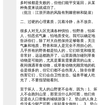
多时候都是失败的，但他们能平安返回，从某
种角度来说就成功了。
（批注：江浙开路的风险有荆棘密林和陡崖）
二、过硬的心理素质，沉着冷静，永不放弃。
很多人对无人区充满各种惧怕，怕野兽，怕坏
人，怕恶劣气象，怕地质变化。我可以确定地
告诉你们，除了对大自然保持足够敬畏，关注
气象和地质，野兽和坏人是完全不用担心的。
几乎所有的野兽都是怕人的，它们听觉和嗅觉
非常好，远远都跑开了。山里面偶尔碰到草食
动物是可能的，尤其是重装需要露营的山友，
夜间偶遇草食动物，或草食动物光顾营地的机
会是很多的，但它们都不会伤害人，除非你要
伤害它们，它们会自卫性攻击。猛兽早被人吃
光了，不要指望能看到。
至于坏人，无人的山野更不会有。因为：1、坏
人不会跑到山里，那里没什么利可图，他们肯
定是在人口密集的城镇游荡！2、登山的人身上
也没多少财产可图（年轻美女例外）。3、登山