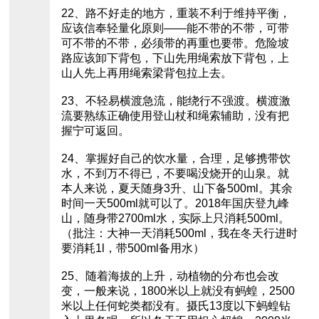
22、路不好走的地方，重装不利于维持平衡，
应该信奉轻量化原则——能不带的不带，可带
可不带的不带，必须带的再重也要带。危险坡
路应该卸下背包，下山先用绳索放下背包，上
山人先上再用绳索梁背包拉上去。
23、不轻易横渡急流，能绕行不强渡。横渡激
流要熟练正确使用登山杖和绳索辅助，没有把
握宁可返回。
24、掌握好自己的饮水量，合理，足够携带饮
水，不到万不得已，不要喝没烧开的山泉。就
本人来说，夏天随身3升、山下备500ml。其余
时间一天500ml就可以了。2018年国庆登九峰
山，随身带2700ml水，实际上只消耗500ml。
（批注：大神一天消耗500ml，我在冬天行进时
要消耗1l，带500ml备用水）
25、随着海拔的上升，动植物的分布也会改
变，一般来说，1800米以上就没有蚂蝗，2500
米以上任何蛇类都没有。摄氏13度以下蚂蝗钻