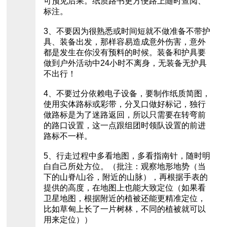
可预见后果。纸质路书更方便路上随时查阅、
标注。
3、不要因为很熟悉或时间短就不做准备不带护
具、装备出发，那样容易造成意外伤害，意外
都是发生在你没有预料的时候。装备和护具要
做到户外活动中24小时不离身，无装备无护具
不出行！
4、不要过分依赖电子设备，要制作纸质简图，
使用实体路标或彩带，分叉口做好标记，独行
做路标是为了迷路返回，所以只需要在转弯前
的路口设置，这一点跟组团时领队设置的前进
路标不一样。
5、行走过程中多看地图，多看指南针，随时明
白自己所处方位。（批注：观察地形地势（当
下的山脊/山谷，附近的山脉），再根据手表的
提供的高度，在地图上也能大致定位（如果看
卫星地图，根据附近的植被还能更精准定位，
比如草甸上长了一片树林，不同的植被就可以
用来定位））