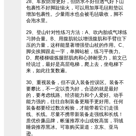
28、军胶防滑更好，但防水不好但透气好下山
包裹性不好脚趾恼火，可以用加厚毛毡鞋垫以
增加包裹性。少量雨水也会被毛毡吸收，脚不
会泡水里。
29、登山针对性练习方法：A、吹内胎或气球练
习肺合量。B、用腹肌轮以增强腹肌和手臂往下
压的力量，这样能显著增强登山杖的作用。C、
脚尖挨脚跟走一字，单脚站桩，练习平衡力。
D、爬楼梯锻炼腿部肌肉和心肺耐受力，前文已
经说过，最好是高层电梯，爬上去，坐电梯下
来，如此往复数遍。
30、重视装备，但不误入装备控误区。装备不
要攀比，不一定以贵为好，合适的就是最好
的，要考虑线路、经济能力和个人爱好。动手
能力强的，往往自制装备更顺手更好用。任何
装备都要经过数次检验，才能带着它们走强
线、长线。尽量不携带新装备走强线和长线！
质优价廉品牌，帐篷推荐冷山或牧高笛，羽绒
睡袋推荐黑冰。可靠购买渠道：京东、亚马
逊。