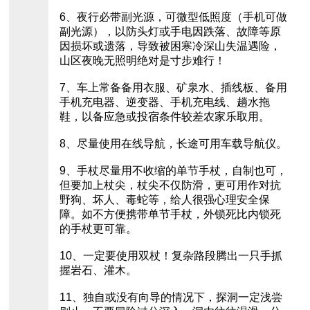
6、夜行必带副光源，可微型低照度（手机可做
副光源），以防头灯或手电因跌落、故障等原
因损坏或遗落，导致被困寒冷深山失温遇险，
山区夜晚无照明绝对是寸步难行！
7、车上常备备用衣服、矿泉水、插线板、备用
手机充电器、逆变器、手机充电线、趟水拖
鞋，以备应急或投宿条件较差农家乐取用。
8、尽量使用在线导航，长途可用车载导航仪。
9、手杖尽量用不收缩的单节手杖，自制也可，
但要加上杖尖，杖尖不仅防滑，更可用作对抗
野狗、坏人、毒蛇等，给人很强心理安全保
障。如不方便携带单节手杖，外锁死比内锁死
的手杖更可靠。
10、一定要使用双杖！复杂路段腾出一只手抓
握岩石、灌木。
11、独自或没有向导的情况下，探洞一定浅尝