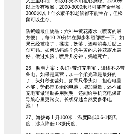
入土里冬眠，所以冬天不用担心蚂蝗。2000米
以上没有猕猴，2000-3000米只可能有金丝猴，
3000米以上什么猴子和老鼠都不能生存，但松
鼠可以生存。
防蚂蝗最佳物品：六神牛黄花露水（喷雾的最
方便），每10-20分钟在脚步和颈部喷一下。如
果已经被咬了，揉搓，抚落，酒精消毒后贴上
创可贴。如何防蚂蝗？含牛黄的六神花露水最
好，做过实验，喷后几分钟，蚂蝗死亡。
26、照明方案：头灯+带灯充电宝，短线不必带
备电。如果是露营，加一个柔光罩是最好的
了，头灯秒变营灯。如果只带头灯，担心电量
不够，势必带多余的电池，增加重量，还不如
充电宝做辅助备用照明，还能给手机充电保证
导航心里更踏实。长线穿越当然要多带电
池！！
27、海拔每上升100米，温度降低0.6-1摄氏
度，沸点降低0.3摄氏度。