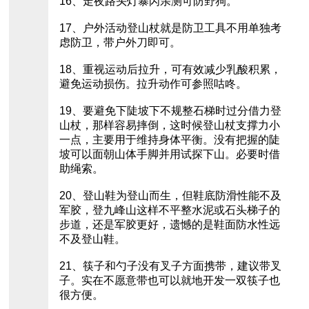
16、走夜路头灯暴闪亲测可防野狗。
17、户外活动登山杖就是防卫工具不用单独考
虑防卫，带户外刀即可。
18、重视运动后拉升，可有效减少乳酸积累，
避免运动损伤。拉升动作可参照咕咚。
19、要避免下陡坡下不规整石梯时过分借力登
山杖，那样容易摔倒，这时候登山杖支撑力小
一点，主要用于维持身体平衡。没有把握的陡
坡可以面朝山体手脚并用试探下山。必要时借
助绳索。
20、登山鞋为登山而生，但鞋底防滑性能不及
军胶，登九峰山这样不平整水泥或石头梯子的
步道，还是军胶更好，遗憾的是鞋面防水性远
不及登山鞋。
21、筷子和勺子没有叉子方面携带，建议带叉
子。实在不愿意带也可以就地开发一双筷子也
很方便。