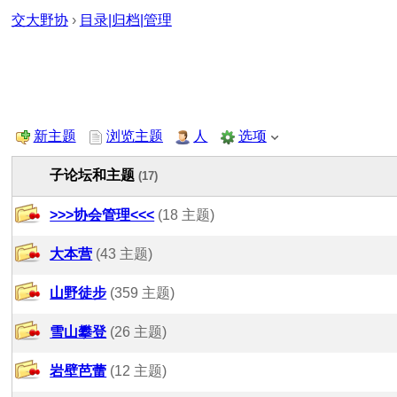
交大野协
›
目录|归档|管理
新主题
浏览主题
人
选项
子论坛和主题
(17)
>>>协会管理<<<
(18 主题)
大本营
(43 主题)
山野徒步
(359 主题)
雪山攀登
(26 主题)
岩壁芭蕾
(12 主题)