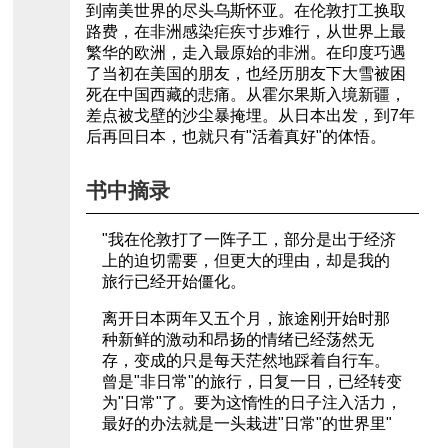
到南美世界的尽头乌斯怀亚。在伦敦打工换取
路费，在非洲感染疟疾寸步难行，从世界上最
繁华的欧洲，走入最原始的非洲。在印度巧遇
了当初在美国的朋友，也经历朋友下大雪被困
死在中国西藏的悲痛。从霍尔果斯入境新疆，
差点被戈壁的沙尘暴掩埋。从日本出发，到7年
后再回日本，也就只有"活着真好"的体悟。
书中摘录
"我在伦敦打了一阵子工，部分是出于经济
上的迫切需要，但更大的理由，却是我的
旅行已经开始僵化。
离开日本两年又五个月，旅途刚开始时那
种新鲜的激动和昂扬的情绪已经荡然无
存，变成的只是每天茫然地踩着自行车。
曾是"非日常"的旅行，日复一日，已经转变
为"日常"了。要为这惰性的日子注入活力，
最好的办法就是一头栽进"日常"的世界里"