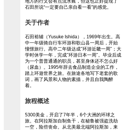
地方的行文会有点流水账，但这也正好提现了
石田所说“一定要自己亲自看一看”的感觉。
关于作者
石田裕辅（Yusuke Ishida），1969年出生。高
中一年级骑自行车环游和歌山县一周后，开始
憧憬旅行。高中二年级达成"环游近畿一周"；大
学时休学一年，完成"环游日本一周"。毕业后成
为一个普普通通的职员，甚至身体还不怎么好
（尿血）。1995年辞去食品制造企业的工作，
踏上环遊世界之旅。在旅途各地写下老套的歌
词，画了风景和人物的素描，并且自我陶醉
着。
旅程概述
5300美金，开启了7年半，6个大洲的环球之
旅。在阿拉斯加自制鱼干，在秘鲁被强盗洗劫
一空，险些丧命。从北美最北端阿拉斯加，来