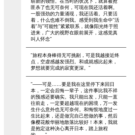
崭新的领悟。在当时的状况下，就算被抢
匪杀了也无可奈何，可现在我还活着啊。
一股强劲的力量涌现，我还活着。只要活
着，什么也难不倒我。感受到我生命中"活
着"与"可能性"紧紧联系，就像阳光终于照
进来，广大的视野在眼前展开，这感觉真
叫人怀念"
"旅程本身棒得无可挑剔，可是我越接近终
点，空虚感越发强烈。和成就感比起来，
梦想就要完成的寂寞更深。"
"——可是……要是我在这里停下来回日
本，一定会后悔一辈子，这件事比我不祥
的预感还要确实。我只能出发，只能一直
往前走，一定要超越现在的困境，万一发
生什么意外也无可奈何。和悔恨地度过一
生比起来，还是做完自己想做的事，然后
像樱花般华丽地散落比较好！本来，我就
是抱定这种决心离开日本，踏上旅程
的……"