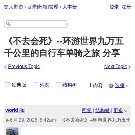
交大野协
›
目录|归档|管理
›
大本营
登录
注册
《不去会死》--环游世界九万五
千公里的自行车单骑之旅 分享
‹
›
Previous Topic
Next Topic
经典版
列表
结构树
1 内容
选项
world liu
回复
|
结构树
|
更多
6月 29, 2025; 8:42am
《不去会死》--环游世界九万五千