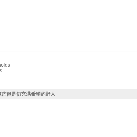
holds
s
、迷茫但是仍充满希望的野人