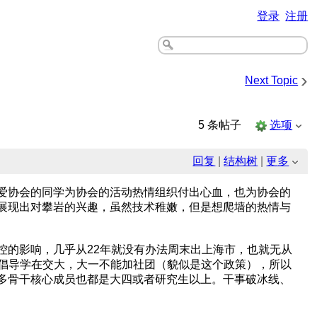
登录
注册
›
Next Topic
5 条帖子
选项
回复
|
结构树
|
更多
爱协会的同学为协会的活动热情组织付出心血，也为协会的
展现出对攀岩的兴趣，虽然技术稚嫩，但是想爬墙的热情与
控的影响，几乎从22年就没有办法周末出上海市，也就无从
前倡导学在交大，大一不能加社团（貌似是这个政策），所以
多骨干核心成员也都是大四或者研究生以上。干事破冰线、