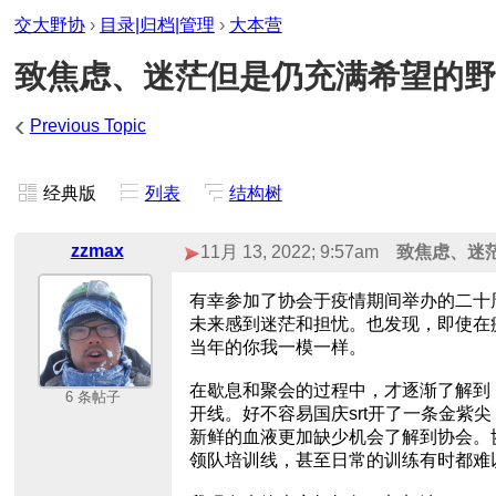
交大野协
›
目录|归档|管理
›
大本营
致焦虑、迷茫但是仍充满希望的野
‹
Previous Topic
经典版
列表
结构树
zzmax
11月 13, 2022; 9:57am
致焦虑、迷
有幸参加了协会于疫情期间举办的二十
未来感到迷茫和担忧。也发现，即使在
当年的你我一模一样。
在歇息和聚会的过程中，才逐渐了解到
6 条帖子
开线。好不容易国庆srt开了一条金
新鲜的血液更加缺少机会了解到协会。
领队培训线，甚至日常的训练有时都难