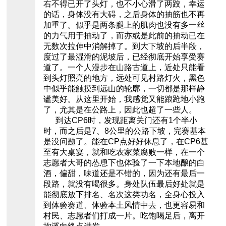
右不得已开了头灯，也不小心滑了两跤，幸运
的话，身体没有大碍，之后身体的抽筋也不再
加重了。似乎是两条腿上的肌肉也没有多一丝
的力气用于抽动了，而亦或是此前的抽动已在
无数次拉伸中消解掉了。到大下坡的后半段，
度过了最湿滑的泥坡后，已经彻底开始享受赛
道了。一个人漫步在山路古道上，近处只能看
到头灯照亮的地方，远处可见村路灯火，黑色
中似乎能触摸到远山的轮廓，一切都是那样静
谧美好。从这里开始，我感觉又能踉跄地小跑
了，尤其是在公路上，因此也超了一些人。
到达CP6时，发现距离关门还有1个半小
时，而之后是7、8公里的公路下坡，完赛基本
是没问题了。能在CP点好好休息了，在CP6甚
至有大桌宴，就和吃农家菜腐败一样，在一个
志愿者大哥的怂恿下也体验了一下本地酿的白
酒，偏甜，味道还是不错的，因为还有最后一
段路，就没有喝很多。身处队伍最后好处就是
能彻底放下排名、名次这类功名，全身心投入
到体验赛道、体验本土风情中去，也更容易和
村民、志愿者们打成一片。吃饱喝足后，离开