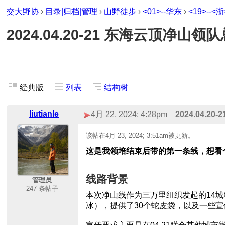
交大野协
›
目录|归档|管理
›
山野徒步
›
<01>--华东
›
<19>--<
2024.04.20-21 东海云顶净山领队总结
经典版
列表
结构树
liutianle
4月 22, 2024; 4:28pm
2024.04.20
该帖在
4月 23, 2024; 3:51am
被更新。
这是我领培结束后带的第一条线，想看
线路背景
管理员
247 条帖子
本次净山线作为三万里组织发起的14城联
冰），提供了30个蛇皮袋，以及一些