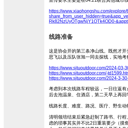
宣传要求主要是在04.21联合其他城
https://www.xiaohongshu.com/explor
share_from_user_hidden=true&app_v
Rk82NzUyOTgwNjY1OTk4OD0-&appt
线路准备
这是协会开的第三条净山线。既然才开
思飞以及压队张旭一同去探线，实地考
https://www.sjtuoutdoor.com/2024-03-30
https://www.sjtuoutdoor.com/-td1599.ht
https://www.sjtuoutdoor.com/2024-3-30
考虑到本次线路车程较远，一日往返有
后去泡温泉、住酒店，第二天早上再回
线路长度、难度、路况、医疗、野生动
清明领培结束后紧急赶制了路书、行程
虑的琐事其实并不比2日重装要少（摸鱼