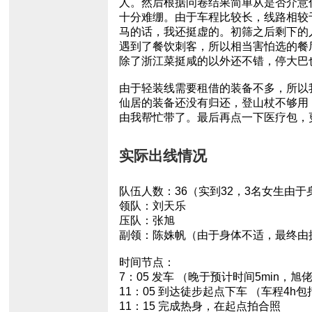
人。然后根据问卷结果简单从是否介意
十分难绷。由于车程比较长，线路相较
马的话，我还挺虚的。初筛之后剩下的
遇到了餐饮刺客，所以相当害怕选的餐厅
除了浙江菜挺咸的以外还不错，停大巴
由于轻装线需要租借的装备不多，所以
仙居的装备还没有归还，登山杖不够用
由我帮忙带了。最后再点一下医疗包，
实际出线情况
队伍人数：36（实到32，3名女生由
领队：刘天乐
压队：张旭
副领：陈姝帆（由于身体不适，最终由
时间节点：
7：05 发车 （晚于预计时间5min
11：05 到达徒步起点下车 （车程4h
11：15 完成热身，在起点拍合照