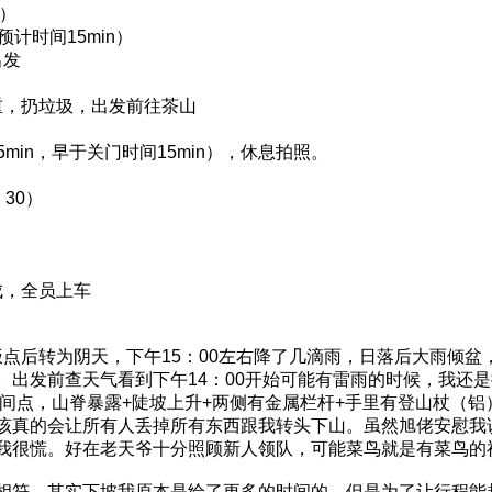
n）
预计时间15min）
出发
称重，扔垃圾，出发前往茶山
5min，早于关门时间15min），休息拍照。
30）
成，全员上车
午饭点后转为阴天，下午15：00左右降了几滴雨，日落后大雨倾盆
。出发前查天气看到下午14：00开始可能有雷雨的时候，我还
时间点，山脊暴露+陡坡上升+两侧有金属栏杆+手里有登山杖（
该真的会让所有人丢掉所有东西跟我转头下山。虽然旭佬安慰我
我很慌。好在老天爷十分照顾新人领队，可能菜鸟就是有菜鸟的
相符。其实下坡我原本是给了更多的时间的，但是为了让行程能