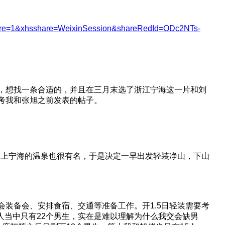
hare=1&xhsshare=WeixinSession&shareRedId=ODc2NTs-
，想找一条合适的，并且在三月末选了浙江宁海这一片和刘
考我和张旭之前发表的帖子。
加上宁海的温泉也很有名，于是决定一早出发轻装净山，下山
装备会、安排食宿、交通等准备工作。开1.5日轻装需要考
人当中只有22个男生，实在是难以理解为什么我交会缺男