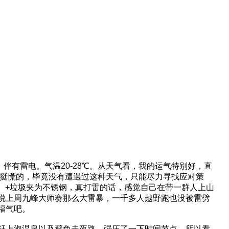
，伴有雷电。气温20-28℃。从天气看，我的运气特别好，直
是挺慌的，毕竟没有遭遇过这种天气，只能尽力寻找应对策
铝）+垃圾夹为不锈钢，真打雷的话，感觉自己在带一群人上山
说上周九峰大师赛那么大雷暴，一千多人越野跑也没被雷劈
福气吧。
赶上泡温泉以及避免走夜路，强压了一下时间节点，所以看