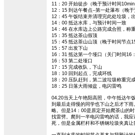
11：20 开始徒步（晚于预计时间10mi
12：15 到达午餐点--第一处瀑布（晚于
12：45 午饭结束并清理完此处垃圾，
14：00 抵达水库，与预计时间一致
14：46 在水库边上公路完成合照，
15：35 抵达茶山假顶
15：45 抵达茶山山顶（晚于时间节点1
15：57 出发下山
16：31 抵达第一个垭口（关门时间16：
16：53 第二处垭口
17：15 完成收队，下山
18：10 回到起点，完成环线
18：20 压队赶到，第二波垃圾称重完
18：25 日落大雨倾盆，电闪雷鸣
04.20当天上午艳阳高照，中午抵达
到最后走得慢的同学也下山之后才下雨
略。但是14：00是原定开始爬茶山的
找雷劈。爬到一半电闪雷鸣的话，我应
死，但是金属栏杆和不锈钢垃圾夹真让
一直到水库的时间节点基本与我预计的