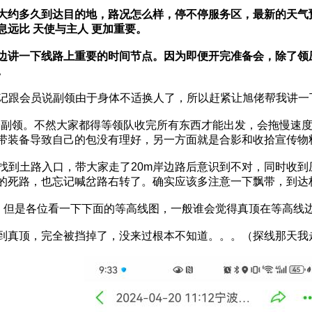
大约多久到达目的地，路况怎么样，停不停服务区，最新的天气
远比 天使与主人 更加重要。
边讲一下线路上重要的时间节点。因为即便开完准备会，除了领
。
，忘记跟会员说副领由于身体不适换人了，所以赶紧让旭佬帮我讲
该交给副领。不然大家都得等领队收完所有东西才能出发，会拖慢
带装备导致自己的包没有理好，另一方面就是合影和收拾宣传物
没找到土路入口，带大家走了20m岸边路后意识到不对，同时收
的死路，也忘记喊岔路右转了。确实应该多注意一下飘带，到达
。。但是各位看一下下面的等高线图，一般谁会觉得真顶在等高线
到真顶，完全被挡掉了，没来过根本不知道。。。（探线那天我