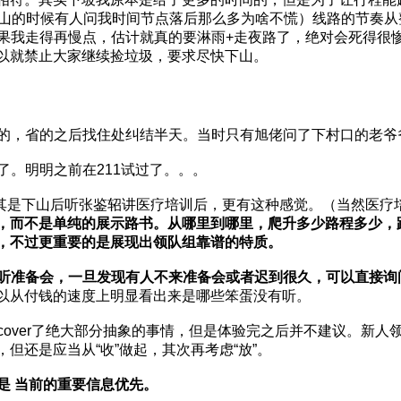
茶山的时候有人问我时间节点落后那么多为啥不慌）线路的节奏
而如果我走得再慢点，估计就真的要淋雨+走夜路了，绝对会死得
以就禁止大家继续捡垃圾，要求尽快下山。
农家的，省的之后找住处纠结半天。当时只有旭佬问了下村口的老
了。明明之前在211试过了。。。
pt，尤其是下山后听张鉴轺讲医疗培训后，更有这种感觉。（当然
，而不是单纯的展示路书。从哪里到哪里，爬升多少路程多少，
，不过更重要的是展现出领队组靠谱的特质。
听准备会，一旦发现有人不来准备会或者迟到很久，可以直接询
以从付钱的速度上明显看出来是哪些笨蛋没有听。
的cover了绝大部分抽象的事情，但是体验完之后并不建议。新
但还是应当从“收”做起，其次再考虑“放”。
当是 当前的重要信息优先。