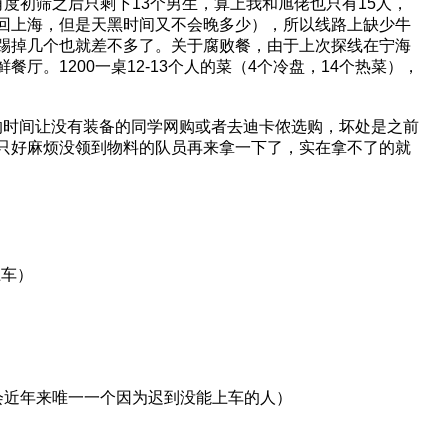
度初筛之后只剩下13个男生，算上我和旭佬也只有15人，
回上海，但是天黑时间又不会晚多少），所以线路上缺少牛
踢掉几个也就差不多了。关于腐败餐，由于上次探线在宁海
。1200一桌12-13个人的菜（4个冷盘，14个热菜），
够的时间让没有装备的同学网购或者去迪卡侬选购，坏处是之前
只好麻烦没领到物料的队员再来拿一下了，实在拿不了的就
上车）
为协会近年来唯一一个因为迟到没能上车的人）