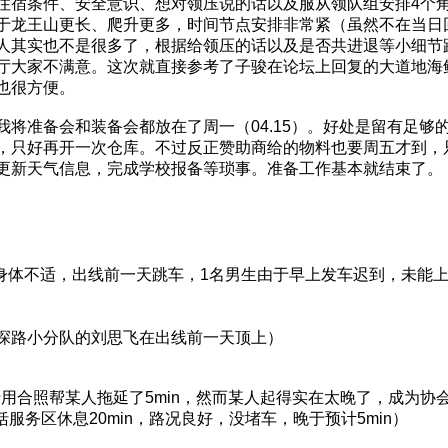
住宿条件、安全意识、想对领压说的话以及服从领队组安排4个角
于龙王山更长、爬升更多，时间节点安排非常紧（虽然不在当日
人其实也不是很多了，根据给领压的话以及是否共进退等小细节
大家不满意。这次就直接参考了子骏在论坛上回复的大道地海鲜餐厅
也很方便。
我将准备会和装备会都放在了周一（04.15）。好处是留有足
，只好再开一次仓库。不过反正赞助商给的物料也要周五才到，
更新天气信息，完成学校报备等琐事。准备工作基本就结束了。
于身体不适，出线前一天跳车，1名男生由于早上发车迟到，未能
探路小分队的刘思飞在出线前一天顶上）
，旭佬用合照帮某人拖延了5min，然而某人起得实在太晚了，成
包括服务区休息20min，路况良好，没堵车，晚于预计5min）