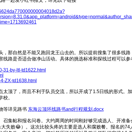
市线路一起发小红书推文，详见以下链接
e/6624da770000000004018d2a?
ersion=8.31.0&app_platform=android&type=normal&author_s
ime=1713692461
头，那自然是不能又跑回龙王山去的。所以提前搜集了很多线路
察线路是否适合做净山活动。具体的挑选标准和探线过程可以参
-31-by-ltl-td1622.html
ml
-4-ZX-td1638.html
点太顶了，而且不利于队员交流，所以开成了1.5日线的形式。
学校。
物等详见路书
东海云顶环线路书and行程规划.docx
、召集帖和报名问卷。大约两周的时间刚好够完成选人、开准备会
大失败😂）。这次比较头疼的主要是选人和腐败餐。报名的74