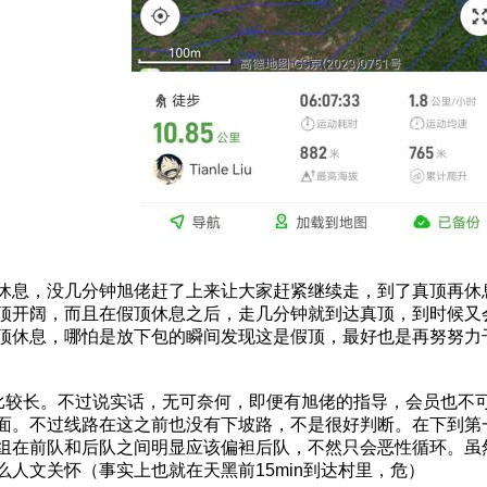
休息，没几分钟旭佬赶了上来让大家赶紧继续走，到了真顶再休
顶开阔，而且在假顶休息之后，走几分钟就到达真顶，到时候又
顶休息，哪怕是放下包的瞬间发现这是假顶，最好也是再努努力
拉的比较长。不过说实话，无可奈何，即便有旭佬的指导，会员也
面。不过线路在这之前也没有下坡路，不是很好判断。在下到第
组在前队和后队之间明显应该偏袒后队，不然只会恶性循环。虽
人文关怀（事实上也就在天黑前15min到达村里，危）