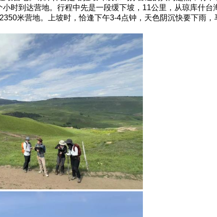
个小时到达营地。行程中先是一段缓下坡，11公里，从琼库什台海
拔2350米营地。上坡时，恰逢下午3-4点钟，天色阴沉快要下