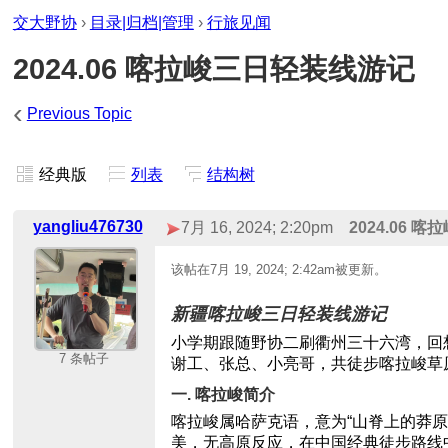
交大野协
›
目录|归档|管理
›
行旅见闻
2024.06 喀拉峻三日轻装线游记
‹
Previous Topic
经典版
列表
结构树
yangliu476730
7月 16, 2024; 2:20pm
2024.06 
该帖在
7月 19, 2024; 2:42am
被更新。
新疆喀拉峻三日轻装线游记
小学期跟随野协二刷衢州三十六湾，回
7 条帖子
谢工、张总、小亮哥，共徒步喀拉峻草
一. 喀拉峻简介
喀拉峻属哈萨克语，意为“山脊上的莽原
美，无高原反应，在中国经典徒步路线