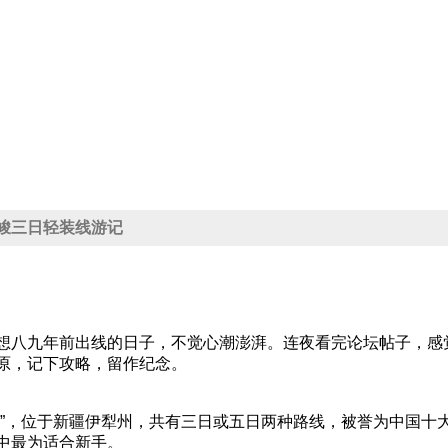
喀拉峻三日轻装线游记
想八九年前出线的日子，不觉心潮澎湃。连夜看完论坛帖子，感
原，记下攻略，留作纪念。
”，位于新疆伊犁州，共有三日或五日两种路线，被誉为中国十大徒
中最为适合新手。