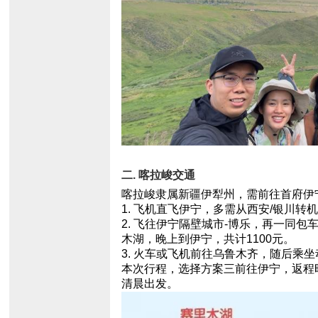
二. 喀拉峻交通
喀拉峻隶属新疆伊犁州，需前往首府伊
1. 飞机直飞伊宁，多需从西安/银川转
2. 飞往伊宁隔壁城市-博乐，再一同
木湖，晚上到伊宁，共计1100元。
3. 火车或飞机前往乌鲁木齐，随后乘
本次行程，选择方案三前往伊宁，返程
清晨出发。