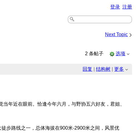
登录
注册
›
Next Topic
2 条帖子
选项
回复
|
结构树
|
更多
觉当年近在眼前。恰逢今年六月，与野协五六好友，君姐、
步路线之一，总体海拔在900米-2900米之间，风景优