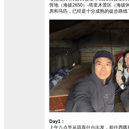
营地（海拔2650）-塔里木景区（海
房和马匹，已经是十分成熟的徒步路线
Day1：
上午八点半从琼库什台出发，前往西喀