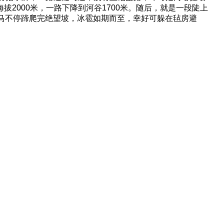
拔2000米，一路下降到河谷1700米。随后，就是一段陡上
雨，马不停蹄爬完绝望坡，冰雹如期而至，幸好可躲在毡房避