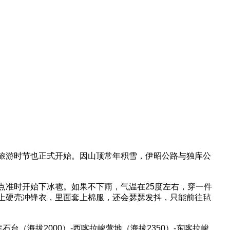
旅游时节也正式开始。因山顶常年积雪，伊昭公路与独库公
点准时开始下冰雹。如果不下雨，气温在25度左右，穿一件
上硬壳冲锋衣，里面套上棉服，还会瑟瑟发抖，只能前往毡
台（海拔2000）-西喀拉峻营地（海拔2350）-东喀拉峻