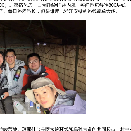
拔900）。夜宿毡房，自带睡袋/睡袋内胆，每间毡房每晚800块
了。每日路程虽长，但是难度比浙江安徽的路线简单太多。
拉峻营地。琼库什台是喀拉峻环线和乌孙古道的共同起点，村中