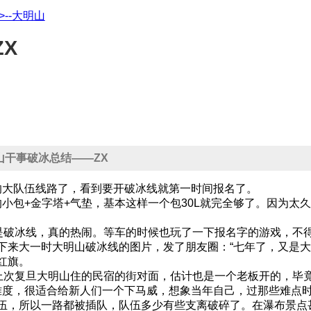
浙>--大明山
ZX
大明山干事破冰总结——ZX
大队伍线路了，看到要开破冰线就第一时间报名了。
包+金字塔+气垫，基本这样一个包30L就完全够了。因为太
破冰线，真的热闹。等车的时候也玩了一下报名字的游戏，不
下来大一时大明山破冰线的图片，发了朋友圈：“七年了，又是大
红旗。
次复旦大明山住的民宿的街对面，估计也是一个老板开的，毕
度，很适合给新人们一个下马威，想象当年自己，过那些难点时
伍，所以一路都被插队，队伍多少有些支离破碎了。在瀑布景点