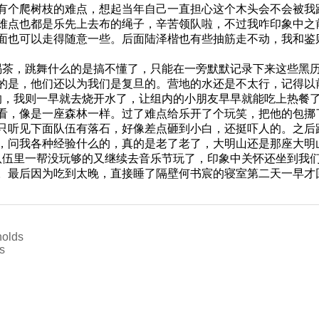
有个爬树枝的难点，想起当年自己一直担心这个木头会不会被我
难点也都是乐先上去布的绳子，辛苦领队啦，不过我咋印象中之
面也可以走得随意一些。后面陆泽楷也有些抽筋走不动，我和鉴
茶，跳舞什么的是搞不懂了，只能在一旁默默记录下来这些黑历
的是，他们还以为我们是复旦的。营地的水还是不太行，记得以
，我则一早就去烧开水了，让组内的小朋友早早就能吃上热餐了
看，像是一座森林一样。过了难点给乐开了个玩笑，把他的包挪
只听见下面队伍有落石，好像差点砸到小白，还挺吓人的。之后
，问我各种经验什么的，真的是老了老了，大明山还是那座大明
一帮没玩够的又继续去音乐节玩了，印象中关怀还坐到我们肩头被人
。最后因为吃到太晚，直接睡了隔壁何书宸的寝室第二天一早才
holds
s