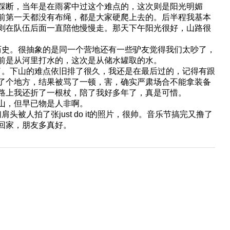
踩断，当年是在雨雾中过这个难点的，这次则是阳光明媚
前第一天都没有布绳，都是大家硬爬上去的。后半程我基本
则在队伍后面一直陪他慢慢走。那天下午阳光很好，山路很
史。很抽象的是同一个营地还有一些驴友觉得我们太吵了，
前是从河里打水的，这次是从储水罐取的水。
。下山的难点依旧排了很久，我还是在最后过的，记得有跟
了个地方，结果被骂了一顿，害，确实严肃场合不能拿装备
路上我还折了一根杖，陪了我好多年了，真是可惜。
山，但早已物是人非啊。
拍了张just do it的照片，很帅。音乐节搞完又撸了
回家，朋友多真好。