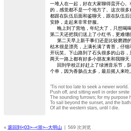
一堆人在一起，好在大家聊得蛮开心。
的，感觉都不是一个地方了。这次很多
都跟在队伍后面和鉴聊天，跟在队伍后
安静，走起来非常舒服。
晚上到了营地，年纪大了，只想喝喝
第二天还把我们送上了小红书，更难绷
第二天早上新干事们还是比较磨蹭的
枯木很是漂亮，上满长满了青苔，仔细
开玩笑。下山路到了石头很多的山谷，
两天一路上都有好多小朋友来和我聊天
回到学校正好赶上了绿洲音乐节，队伍里
个串，因为香肠点太多，最后摇人来吃
'Tis not too late to seek a newer world.
Push off, and sitting well in order smite
The sounding furrows; for my purpose 
To sail beyond the sunset, and the bath
Of all the western stars, until I die.
«
退回到<03>--<浙>--大明山
|
569 次浏览