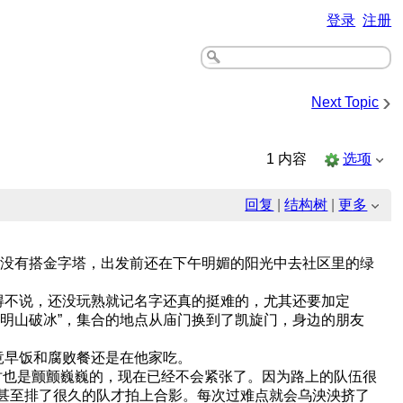
登录
注册
›
Next Topic
1 内容
选项
回复
|
结构树
|
更多
久没有搭金字塔，出发前还在下午明媚的阳光中去社区里的绿
得不说，还没玩熟就记名字还真的挺难的，尤其还要加定
明山破冰”，集合的地点从庙门换到了凯旋门，身边的朋友
竟早饭和腐败餐还是在他家吃。
也是颤颤巍巍的，现在已经不会紧张了。因为路上的队伍很
甚至排了很久的队才拍上合影。每次过难点就会乌泱泱挤了