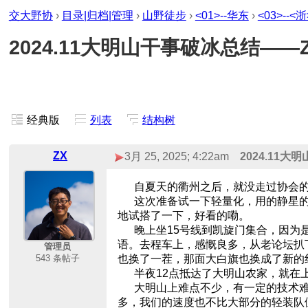
交大野协
›
目录|归档|管理
›
山野徒步
›
<01>--华东
›
<03>--<
2024.11大明山干事破冰总结——
经典版
列表
结构树
ZX
3月 25, 2025; 4:22am
2024.11
自夏天的衢州之后，就没走过协会的
这次准备试一下轻量化，用的静星的小
地试搭了一下，好看的嘞。
晚上坐15号线到凯旋门集合，因为是
语。去程车上，感慨良多，从老论坛扒
管理员
543 条帖子
也换了一茬，那面大白旗也换成了新的
半夜12点抵达了大明山农家，就在上
大明山上难点不少，有一定的技术难
多，我们的速度也不比大部分的轻装队