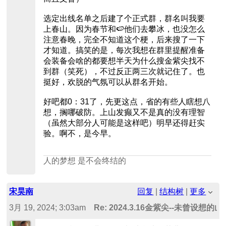
选定出线名单之后建了个正式群，群名叫我要
上春山。因为春节和🍉他们去攀冰，也没怎么
注意春晚，完全不知道这个梗，后来搜了一下
才知道。搞笑的是，每次我想在群里提醒准备
会装备会啥的都要想半天为什么搜金紫尖找不
到群（笑死），不过反正两三次就记住了。也
挺好，欢脱的气氛可以从群名开始。
好吧都0：31了，先更这点，省的有些人瞎想八
想，搁哪破防。上山发癫又不是真的没有理智
（虽然大部分人可能是这样吧）明早还得赶实
验。啊不，是今早。
人的梦想 是不会终结的
宋昊南
回复
|
结构树
|
更多
3月 19, 2024; 3:03am
Re: 2024.3.16金紫尖--未曾设想