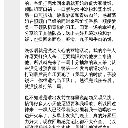
的。各组打完水回来后就开始敦促大家做饭。
领队组两口锅，一口煮热水冲冰粉和蒸米饭，
另一口煎扒鸡、炒蛋炒饭和青椒肉丝。感谢菡
姐在照顾自己组的同时来帮忙切香肠，顺便赞
美一下领队切青椒的刀工。四菜一汤的幸福也
分享给了其他队员，送出去好几碗冰粉和炒
饭，也换回来面条、虾滑、丸子和牛肉馅饼。
晚饭后就是激动人心的营地活动。我的小主人
许愿要打狼人杀，还要我悍跳给他发金水骗
他。所以就先来了一局十分抽象的狼人杀（从
来没见过预言家上警第一个发言后退水的）。
打到最后高血压要犯了（我骂人的时候，子骏
锐评：你很适合当压队）。勉强完成任务后，
就没接着打第二局。
也不知道是谁出发前在群里说副领又唱又跳，
搞得好多人小天使愿望要和我唱歌。所以回过
神来，一群人已经带着头灯围着我一边唱歌一
边开火车了。从早上发疯到晚上，真的好累压
力好大，现在回顾感觉记忆都不太齐全。（以
后谁跟我说金紫尖水线，我就让他试试当副