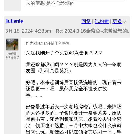
人的梦想 是不会终结的
liutianle
回复
|
结构树
|
更多
3月 18, 2024; 4:33pm
Re: 2024.3.16金紫尖--未曾设想
作为对liutianle帖子的答复
为啥我刚开了个头就40点击啊？？？
管理员
247 条帖子
我还啥都没讲啊？？？别是因为某人的一条朋
友圈（那可真是笑死）
好吧，本来想训练后直接洗洗睡的，现在看来
还是更一下吧，虽然我完全不擅长讲故
事。。。
好像是过年后头一次领培爬楼训练吧，来捧场
的人还挺多的。子骏说要开一条金紫尖，压队
是何书宸，还差副领和队医。想着没去过金紫
尖，领压也都熟悉，三月中大概也没什么事就
出来玩玩。顺便还可以在领培前练习一下，毕