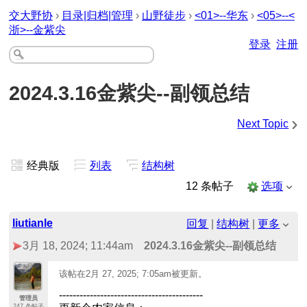
交大野协
›
目录|归档|管理
›
山野徒步
›
<01>--华东
›
<05>--<
浙>--金紫尖
登录
注册
2024.3.16金紫尖--副领总结
›
Next Topic
经典版
列表
结构树
12 条帖子
选项
liutianle
回复
|
结构树
|
更多
3月 18, 2024; 11:44am
2024.3.16金紫尖--副领总结
该帖在
2月 27, 2025; 7:05am
被更新。
------------------------------------------
管理员
247 条帖子