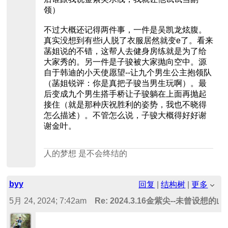
领）
不过大概还记得两件事，一件是吴凯龙炫腹。
真实没想到有些i人脱了衣服居然就变e了。看来
菡姐说的不错，这帮人去健身房练就是为了给
大家秀的。另一件是子骏被大家抛向空中。源
自于韩迪的小天使愿望--让九个男生公主抱领队
（菡姐锐评：你是真把子骏当男生玩啊）。最
后变成九个男生搭手桥让子骏躺在上面再抛起
接住（就是那种庆祝胜利的姿势，我也不晓得
怎么描述）。不管怎么说，子骏大概得好好谢
谢金叶。
人的梦想 是不会终结的
byy
回复
|
结构树
|
更多
5月 24, 2024; 7:42am
Re: 2024.3.16金紫尖--未曾设想