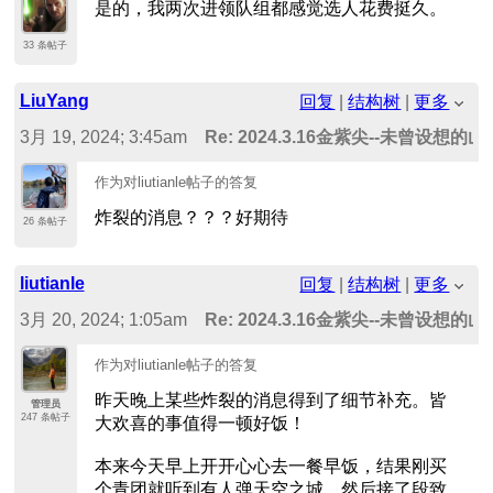
是的，我两次进领队组都感觉选人花费挺久。
33 条帖子
LiuYang
回复
|
结构树
|
更多
3月 19, 2024; 3:45am
Re: 2024.3.16金紫尖--未曾设想
作为对liutianle帖子的答复
炸裂的消息？？？好期待
26 条帖子
liutianle
回复
|
结构树
|
更多
3月 20, 2024; 1:05am
Re: 2024.3.16金紫尖--未曾设想
作为对liutianle帖子的答复
昨天晚上某些炸裂的消息得到了细节补充。皆
管理员
247 条帖子
大欢喜的事值得一顿好饭！
本来今天早上开开心心去一餐早饭，结果刚买
个青团就听到有人弹天空之城，然后接了段致