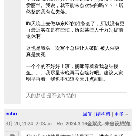
爱丽丝。我说，就不能来点欢快的吗？？？居
然整的我有点失落。
昨天晚上去做华东K2的准备会了，所以没有更
（最近实在是有些忙，所以某些人千万别提前
退休啊
这也是我头一次写个总结让人破防 被人催更，
真是笑死
一个个的不好好上班，搁哪等着看我总结摸
鱼。。。我尽量今晚再写点啥好吧。建议大家
明早再看，我也不知道今天几点能睡。
人的梦想 是不会终结的
echo
回复
|
结构树
|
更多
3月 20, 2024; 2:03am
Re: 2024.3.16金紫尖--未曾设想