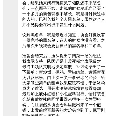
会，结果她来闵行玩撞见了领队还不来装备
会，一点面子不给。走线的时候发现自己买了
一个多月的新包背板不够长。我是挺讨厌这样
的人的，已列入我的个人黑名单，虽然这个人
并不见得会在出线中发生什么问题。
说到黑名单，我是最近才知道，协会好像没有
一份完整的黑名单，选人的时候也没有看。之
后每次出线我会更新自己的黑名单和白名单。
准备会结束后，压队提出了四菜一汤的想法，
我表示支持，队医还是非常死板地表示反对，
最终由领队英明地决定腐败！经讨论给出了一
下菜单：蛋炒饭、扒鸡、青椒肉丝、紫菜蛋花
汤以及冰粉。由上次三尖干事破冰的经验，给
大家做些简单的甜点效果应该不错，于是冰粉
成为了首选，用开水溶解冰粉粉在放置冷却，
最后加上液体红糖和小包配料就行。恰好装备
会结束后摆摊的同学带回来很多一次性塑料
碗，而且居然从协会仓库里翻出来了一个煎
锅，出发前倪哥新买的大炉头也到了，属于刚
打瞌睡就有人送枕头。