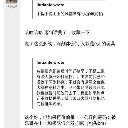
liutianle wrote
44 条帖子
不得不说山上的风都没有e人的疯可怕
哈哈哈哈 这句话典了，收藏一下
走了这么多线，深刻体会到i人就是e人的玩具
liutianle wrote
各组搭完帐篷后时间还挺早，于是二组
有些人就开始打德扑。。出发前我已经
没收了两副扑克，不过会有漏网之鱼也
大概在意料之中。已经带到腐败线营地
我也就暂时随他们去了，反正如果到点
还不收拾睡觉，我会破口大骂顺便把他
们拉进黑名单。
这个好，但如果再偷偷带上一公斤的筹码会被
乐哥在山上和领队混合双打嘛（狗头bm）