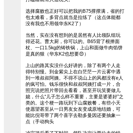
选择腐败也正好可以把我的B75撑撑满，省的打
包太难看，多背点就当是拉练了（这点体能都
没有我也不用领华东K2了）
当然，实在没有想到的是居然有人比领队组玩
得还花。曹大厨，你可以的。B65背了根擀面
杖、一口1.5kg的铸铁锅，上山和面做牛肉馅饼
是真的狠（华东K2也想要😍）
上山的路其实没什么好讲的，除了有两个人走
得特别慢。到金紫尖上在白茫茫一片云雾中遇
到一堆叔叔阿姨。不得不说山上的风都没有e人
的疯可怕。钱乐很快和叔叔阿姨打成一片，合
照完说把照片带回去看看，甚至开玩笑要做儿
媳，什么“儿子怎么样不重要，主要是婆婆好”之
类的。这个梗一路玩到下山腐败餐，有些小天
使愿望甚至从一日男友女友变成原地结婚，可
能比倪哥带了两个喜字去勒多曼因还要抽象一
点（手动狗头