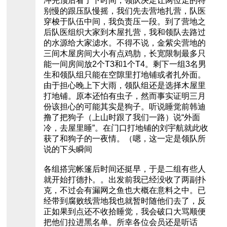
冲完顶后看了下时间，领队决定让两位走的特
别慢的跟压队慢摇，我们先去营地扎营，队医
穿梭于队伍中间，我负责压一段。到了营地之
后队医组织大家到木屋扎营，我和领队去路过
的水源给大家滤水。不得不说，金紫尖营地的
三间木屋房间大小有点鸡肋，长宽限制最多只
能一间房间放2个T3和1个T4。剩下一组3名男
生和领队组只能在空隙里打地铺或者扎外面。
由于担心晚上下大雨，领队组还是选择木屋里
打地铺。原本还怕有虫子，然而事实证明三月
份该担心的可能其实是狗子。听说睡觉前韩迪
撸了把狗子（上山时跟了我们一路）说“外面
冷，去屋里睡”。在门口打地铺的刘宇航就此收
获了和狗子的一夜情。（嗯，这一定是领队所
说的下头瞬间
各组搭完帐篷后时间还挺早，于是二组有些人
就开始打德扑。。出发前我已经没收了两副扑
克，不过会有漏网之鱼也大概在意料之中。已
经带到腐败线营地我也就暂时随他们去了，反
正如果到点还不收拾睡觉，我会破口大骂顺便
把他们拉进黑名单。所幸各位会员还是听话