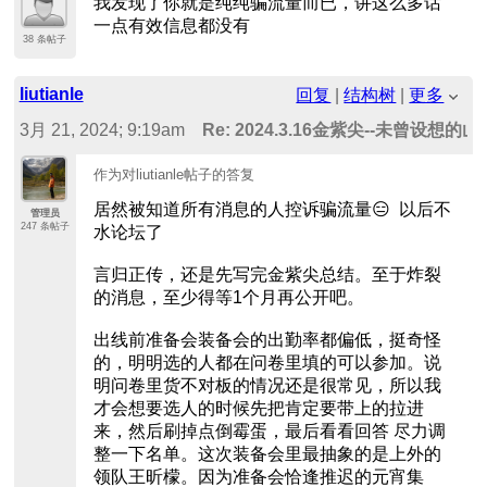
我发现了你就是纯纯骗流量而已，讲这么多话
一点有效信息都没有
38 条帖子
liutianle
回复
|
结构树
|
更多
3月 21, 2024; 9:19am
Re: 2024.3.16金紫尖--未曾设想
作为对liutianle帖子的答复
居然被知道所有消息的人控诉骗流量😑 以后不
管理员
247 条帖子
水论坛了
言归正传，还是先写完金紫尖总结。至于炸裂
的消息，至少得等1个月再公开吧。
出线前准备会装备会的出勤率都偏低，挺奇怪
的，明明选的人都在问卷里填的可以参加。说
明问卷里货不对板的情况还是很常见，所以我
才会想要选人的时候先把肯定要带上的拉进
来，然后刷掉点倒霉蛋，最后看看回答 尽力调
整一下名单。这次装备会里最抽象的是上外的
领队王昕檬。因为准备会恰逢推迟的元宵集