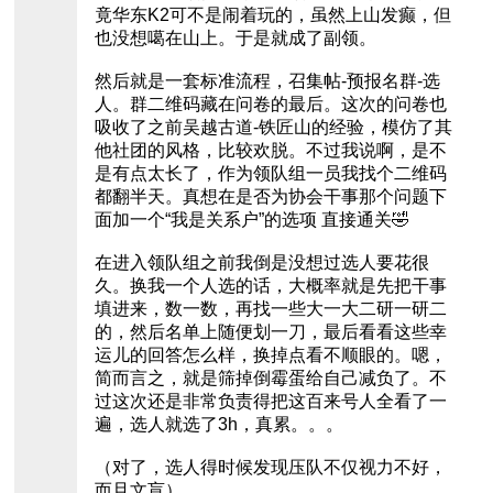
竟华东K2可不是闹着玩的，虽然上山发癫，但
也没想噶在山上。于是就成了副领。
然后就是一套标准流程，召集帖-预报名群-选
人。群二维码藏在问卷的最后。这次的问卷也
吸收了之前吴越古道-铁匠山的经验，模仿了其
他社团的风格，比较欢脱。不过我说啊，是不
是有点太长了，作为领队组一员我找个二维码
都翻半天。真想在是否为协会干事那个问题下
面加一个“我是关系户”的选项 直接通关🤣
在进入领队组之前我倒是没想过选人要花很
久。换我一个人选的话，大概率就是先把干事
填进来，数一数，再找一些大一大二研一研二
的，然后名单上随便划一刀，最后看看这些幸
运儿的回答怎么样，换掉点看不顺眼的。嗯，
简而言之，就是筛掉倒霉蛋给自己减负了。不
过这次还是非常负责得把这百来号人全看了一
遍，选人就选了3h，真累。。。
（对了，选人得时候发现压队不仅视力不好，
而且文盲）