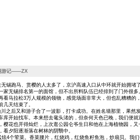
3无锡游记——ZX
无锡跑马、赏樱的人太多了，京沪高速入口从中环就开始拥堵
一家无锡排名第一的面馆，但不出所料队伍已经排到了门外很多
再看马拉松3万人规模的领物，感觉场面非常大，但也乱糟糟的
前几天结束了。
川之后又和游子合了一波影，打卡成功。在姓名墙那里，果然发
车库开始找车。本来想去鼋头渚的，但奈何天色已晚，我们便就
，樱花也开得灿烂，上次逛公园仑爷生日和他在上海植物园，又
，看夕阳逐渐落在树林的阴翳中。
人猛炫4个荤菜。香菜腰片，红烧鸡，红烧鱼籽鱼泡，炒扇贝。我