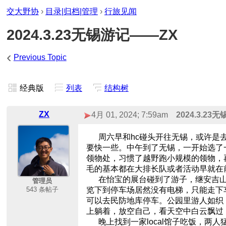
交大野协
›
目录|归档|管理
›
行旅见闻
2024.3.23无锡游记——ZX
‹
Previous Topic
经典版
列表
结构树
ZX
4月 01, 2024; 7:59am
2024.3.2
周六早和hc碰头开往无锡，或许是去
要快一些。中午到了无锡，一开始选了
领物处，习惯了越野跑小规模的领物，
毛的基本都在大排长队或者活动早就在
在怡宝的展台碰到了游子，继安吉山
管理员
543 条帖子
览下到停车场居然没有电梯，只能走下
可以去民防地库停车。公园里游人如织
上躺着，放空自己，看天空中白云飘过
晚上找到一家local馆子吃饭，两