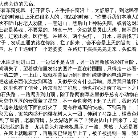
山大佛旁边的民宿。
着车窗兜风，打开音乐，左手搭在窗沿上，太舒服了。到达民宿
仗的时候山上死过很多人的，抗战的时候”、“你要听我们本地人
伙不听山村老人劝阻，一意进山，然后山上神秘失踪。或者这对
士都是英魂，不要紧的。转念一想，旁边就是灵山大佛，岂不是
不宜迟，赶紧出发。医疗包、冲锋衣、两个头灯，一升水，最后找
，发现直通的路在修路，拦了起来，“会不会是上天的旨意，让
声。村子里遇到了一个老婆婆，在路灯下摇摇晃晃走来，头低着
水库走到进山口，一边似乎是古道，另一边是新修的彩虹台阶，
就消失了，望着微信里发出的图片一直在转圈圈，只得走一步看
一清二楚，一上山，我就在背后听到时断时续嘶嘶的电流声音，
把这些东西依次放到耳边，又似乎没有什么异响。最后我只能怀
，这里也有了信号，给京哥发了消息，他也好心提醒了我一下之
石头路，一路爬升到山顶，除了路两侧草丛里似乎总有小动物在
天空中厚厚的云覆盖了星空，不一会也突然下起了大雨，我赶紧
己越来越接近下面的灯火了，竟有种逃离的快感。下到马路上，
家民宿，篱笆内盛开的樱花树大大一团，伸到了马路上，橘黄色
到了民宿，老板问我，从太湖边回来了？我说从山上回来了，老板
着我把我的装备，尤其是头灯给老板展示了一波。果然，人还是
，在床上就睡着了，再醒来已经是早上了，被子被提到一遍，我