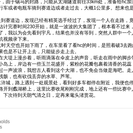
由于锡马的封路，只能从太湖隧道前往33km处，准备给hc
行车或者电瓶车骑到赛道边或者走过去，大概1公里多。想来也
到赛道边，发现已经有精英选手经过了，发现一个人在走路，竟
估计完赛时间230开始，就是一波波的大集团了，根本看不过来
了，我以为会先看到宇凡，结果也并没有等到，突然人群中一个
机视频录下来。
时天空也开始下雨了，在车里看了看hc的时间，是照着破3去
果也是不让开上去，只能徒步走上去。
在大堤上漫步着，听雨滴落在伞皮上的声音，听走在雨中的脚步
小岛上，岸边有一些玉兰花盛开，紫粉的花瓣包裹着清香的花蕊
起一声波浪，我想古人看到这个大湖，也不免会当做是海吧。走
残骸，也有砍伐丢弃的水草、芦苇。
浒城，路上遇到一处观景处，看到好多车都停在附近，我便也停
路开到蠡湖桥上，这里比赛收尾刚刚完成，地上还有一些比赛中
。下次待到天朗气清之日，定再来鼋头渚赏花。
holds
s