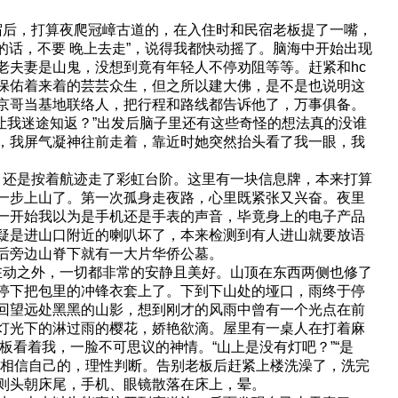
后，打算夜爬冠嶂古道的，在入住时和民宿老板提了一嘴，
的话，不要 晚上去走”，说得我都快动摇了。脑海中开始出现
老夫妻是山鬼，没想到竟有年轻人不停劝阻等等。赶紧和hc
保佑着来着的芸芸众生，但之所以建大佛，是不是也说明这
了京哥当基地联络人，把行程和路线都告诉他了，万事俱备。
我迷途知返？”出发后脑子里还有这些奇怪的想法真的没谁
，我屏气凝神往前走着，靠近时她突然抬头看了我一眼，我
还是按着航迹走了彩虹台阶。这里有一块信息牌，本来打算
一步上山了。第一次孤身走夜路，心里既紧张又兴奋。夜里
一开始我以为是手机还是手表的声音，毕竟身上的电子产品
疑是进山口附近的喇叭坏了，本来检测到有人进山就要放语
后旁边山脊下就有一大片华侨公墓。
动之外，一切都非常的安静且美好。山顶在东西两侧也修了
停下把包里的冲锋衣套上了。下到下山处的垭口，雨终于停
回望远处黑黑的山影，想到刚才的风雨中曾有一个光点在前
灯光下的淋过雨的樱花，娇艳欲滴。屋里有一桌人在打着麻
看着我，一脸不可思议的神情。“山上是没有灯吧？”“是
要相信自己的，理性判断。告别老板后赶紧上楼洗澡了，洗完
则头朝床尾，手机、眼镜散落在床上，晕。