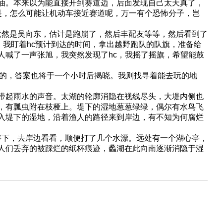
加油。本来以为能直接开到赛道边，后面发现自己太天真了，
是，怎么可能让机动车接近赛道呢，万一有个恐怖分子，岂
然是吴向东，估计是跑崩了，然后丰配友等等，然后看到了
，我盯着hc预计到达的时间，拿出越野跑队的队旗，准备给
人喊了一声张旭，我突然发现了hc，我摇了摇旗，希望能鼓
跑的，答案也将于一个小时后揭晓。我则找寻着能去玩的地
带起雨水的声音。太湖的轮廓消隐在视线尽头，大堤内侧也
，有瓢虫附在枝桠上。堤下的湿地葱葱绿绿，偶尔有水鸟飞
入堤下的湿地，沿着渔人的路径来到岸边，有不知为何腐烂
下，去岸边看看，顺便打了几个水漂。远处有一个湖心亭，
人们丢弃的被踩烂的纸杯痕迹，蠡湖在此向南逐渐消隐于湿