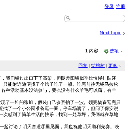
登录
注册
›
Next Topic
1 内容
选项
回复
|
结构树
|
更多
了，我们错过出口下了高架，但阴差阳错似乎比慢慢排队还
。只能附近随便找了个馆子吃了一顿。吃完前往无锡马拉松
，各种活动基本没法参与，要么没有什么羊毛可以薅，有羊
现了一堆的张旭，假装自己参赛拍了一波。领完物资逛完展
近找了一个小公园准备逛一圈，停车场满了，但问了保安说
一次感到了简单生活的快乐，找到一处草坪，我俩就在草地
们一起讨论了明天赛道哪里见面，我也祝他明天顺利完赛。晚