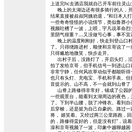
上送完hc去酒店我就自己开车前往灵
晚上的太湖边还有很多骑行的人，开
结果直接被叔叔阿姨劝退，“和日本人打
一些奇奇怪怪的小说情节，类似鲁莽小
视频吐槽了一波，上呗，宇凡说革命烈
里阴气很重？....又没做亏心事，事
晚上的温度刚刚好，快走到登山口村子
了。只得绕路进村，顺便和京哥说了一
只得尴尬地微笑，快步走开。
出村子后，没路灯了，开启头灯，沿
拍了发给京哥，但手机信号一到进山口
非常宁静，任何风吹草动似乎都能听得
也只有头灯、充电宝、手机和手表。但
音提示的。山不高，不一会就到山脊了
山脊上路修得非常好，铺成了公园的
一些观景台，能看到太湖周边的夜色，
了。下到半山腰，脱了冲锋衣。看到自
后穿梭，还是挺为自己自豪的。路过一
将， 嬉笑着。又经过两三公里路跑，回
的，路修得蛮好的，但是没有灯”，说
澡和京哥视频了一波，印象中越聊越困