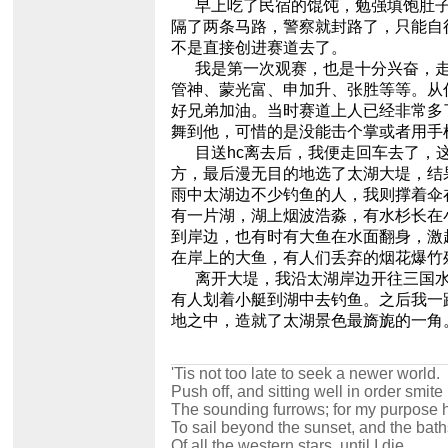
早上吃了民宿的馄饨，勉强填饱肚子，
隔了两条马路，警察就封路了，只能自
不是直接创进赛道去了。
我是第一次观赛，也是十分兴奋，走
管神、蒙光富、申加升、张胜等等。从
好兄弟加油。当时赛道上人已经非常多
舞到他，可惜的是没能击个掌或者用手
目送hc离去后，我便走回车去了，这
方，最后漫无目的地选了太湖大堤，结
雨中太湖边不少钓鱼的人，我则撑着伞
有一片湖，湖上烟波浩淼，有水杉长在
到岸边，也有时有大鱼在水面翻身，激
在岸上的大鱼，有人们丢弃的烟花爆竹
离开大堤，我沿太湖岸边开往三国水
有人划着小艇到湖中去钓鱼。之后我一
地之中，造就了太湖景色最旖旎的一角
'Tis not too late to seek a newer world.
Push off, and sitting well in order smite
The sounding furrows; for my purpose 
To sail beyond the sunset, and the bath
Of all the western stars, until I die.