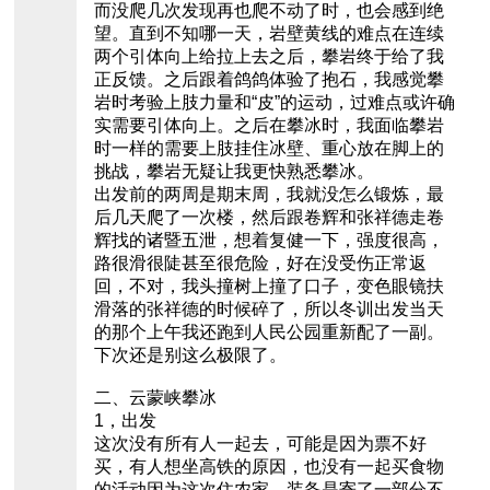
而没爬几次发现再也爬不动了时，也会感到绝
望。直到不知哪一天，岩壁黄线的难点在连续
两个引体向上给拉上去之后，攀岩终于给了我
正反馈。之后跟着鸽鸽体验了抱石，我感觉攀
岩时考验上肢力量和“皮”的运动，过难点或许确
实需要引体向上。之后在攀冰时，我面临攀岩
时一样的需要上肢挂住冰壁、重心放在脚上的
挑战，攀岩无疑让我更快熟悉攀冰。
出发前的两周是期末周，我就没怎么锻炼，最
后几天爬了一次楼，然后跟卷辉和张祥德走卷
辉找的诸暨五泄，想着复健一下，强度很高，
路很滑很陡甚至很危险，好在没受伤正常返
回，不对，我头撞树上撞了口子，变色眼镜扶
滑落的张祥德的时候碎了，所以冬训出发当天
的那个上午我还跑到人民公园重新配了一副。
下次还是别这么极限了。
二、云蒙峡攀冰
1，出发
这次没有所有人一起去，可能是因为票不好
买，有人想坐高铁的原因，也没有一起买食物
的活动因为这次住农家，装备是寄了一部分不