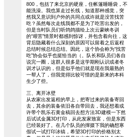
800，包括了来北京的硬座，住帐篷睡睡袋，不
能洗澡。我也算走过长线，知道那种感觉，突
然我又意识到户外的共同点或许就是没苦找苦
吃？虽然每次走线我都不是为了吃苦出发的，
但是当时队员们听鸽鸽描绘上次云蒙峡冬训
的“艰苦”情景时都感到惊讶，并包含着向往，这
背后隐藏着什么深刻的原因可以留着之后返程
总结时候总结总结。因此，这个协会称为“找苦
吃”协会似乎也挺恰当的（。队长和队员们各自
说完一圈，这群人很多是这学期刚认识或者冬
训才认识的，但是似乎他们就是现在我最熟的
一帮人了，但我觉得比较可惜的是新来的本科
生少了些。
三、离开冰壁
从农家出发返程的早上，把寄过来的装备寄回
去，其余的装备依旧各自带回去，我还想着或
许带个凯乐石黄金稿回去想方法3D建模一下然
后试试金属3D打印，从此发家致富，但是东西
已经装好了。在几个队员的撺掇下我的确想寒
假试一试打印冰镐，希望3D打印的价格别太