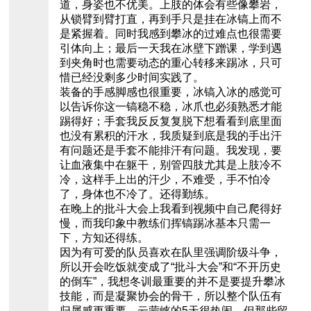
道，身姿也不优美。上肢的体会有些像攀岩，
从锁臂到臂打直，再到手只是挂在冰镐上而不
是紧握着。同时我感到攀冰的过难点也很需要
引体向上；最后一天我在冰壁下蹭课，学到遇
到夹角时也需要动态的重心转移来踢冰，只可
惜已经没剩多少时间实践了。
装备的手感脚感也很重要，冰镐入冰的感觉可
以告诉你这一镐稳不稳，冰爪也必须熟悉才能
踢得好；手套我反反复复脱下想看看到底里面
也没有累积的汗水，我质疑到底是我的手出汗
有问题还是手套不能排汗有问题。我发现，要
让血液集中在躯干，别管四肢尤其是上肢冷不
冷，这样手上出的汗少，不难受，手不怕冷
了，身体也不冷了。还得勤练。
在晚上的批斗大会上我看到视频中自己爬得好
慢，而我印象中教练们挥镐踢冰基本只需一
下，方知还得练。
因为有可爱的队员喜欢在队里强调阶级斗争，
所以开会吃饭就变成了“批斗大会”和“不开历史
的倒车”，我想冬训最重要的并不是要提升攀冰
技能，而是凝聚协会的骨干，所以整个队伍有
归属感更重要，云蒙峡的5天很热闹，但那些留