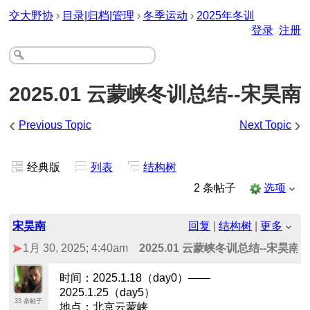
交大野协
›
目录|归档|管理
›
冬季运动
›
2025年冬训
登录
注册
2025.01 云蒙峡冬训总结--宋昊南
‹
›
Previous Topic
Next Topic
经典版
列表
结构树
2 条帖子
选项
宋昊南
回复
|
结构树
|
更多
1月 30, 2025; 4:40am
2025.01 云蒙峡冬训总结--宋昊南
时间：2025.1.18（day0）——
2025.1.25（day5）
33 条帖子
地点：北京云蒙峡