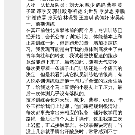
人物：队长及队员：刘天乐 戴少 鸽鸽 曹睿 黄
子涵 谭季安 郭佳毅 张祥德 刘世界 季梦思 秦鹏
宇 谢依霖 张天怡 林璟贤 王嘉琪 蔡佩妤 宋昊南
一、前期训练
在真正前往北京攀冰前的两个月，冬训训练已
经开始，会长公布了训练计划。体能基本上和
正常训练一起，但是跑步加量，增加提踵练
习。我发现可能是由于我的身体到底发生了由
青年向壮年的转变，我试着更快配速的跑步，
竟然能跑下来了。虽然如此，随着天气变冷，
每次要穿着一条裤子出门训练还是一个痛苦的
决定，但是我看到其它队员训练热情很高，有
人说冬训训练就是他一周几乎全部的业余生活
了，给我这个马上直博的小朋友上了压力。最
后一次体测几乎没有落队的。
技术训练会长刘天乐、戴少、曹睿、echo、李
冬玉都给我们上过课，他们课程规划很清晰，
每次都事先拿出来相应的装备，铺好教学用的
路绳，最后让每个人上手操作。这里我第二次
上岩壁，正式接触攀岩。在没掌握诀窍前，当
没上几步就手脚出汗酸胀时，常常感到不甘，