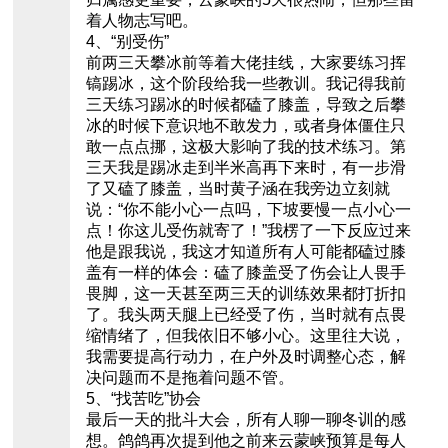
着人物志写吧。
4、“别受伤”
前两三天攀冰前等着大佬挂线，大家要练习挥
镐踢冰，这个阶段给我一些教训。我记得我前
三天练习踢冰的时候都磕了膝盖，导致之后攀
冰的时候下意识地不敢发力，或者身体僵住只
敢一点点挪，这极大影响了我的技术练习。第
三天我是踢冰走到半米高再下来时，有一步滑
了又磕了膝盖，当时黄子涵在我旁边立刻就
说：“你不能小心一点吗，下坡要慢一点小心一
点！你这儿受伤就寄了！”我楞了一下反应过来
他是跟我说，我这才知道所有人可能都磕过膝
盖有一样的体会：磕了膝盖受了伤会让人畏手
畏脚，这一天甚至两三天的训练效果都打折扣
了。我头两天腿上已经受了伤，当时就有点畏
缩情绪了，但我依旧不够小心。这里往大说，
我需要提高行动力，在户外及时调整心态，解
决问题而不是拖着问题不管。
5、“找苦吃”协会
最后一天的批斗大会，所有人聊一聊冬训的感
想。鸽鸽再次提到他之前来云蒙峡预算是每人