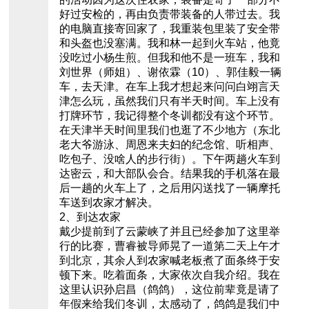
好过安检的，再由负责带装备的人带过去。我
的电脑直接寄回家了，我重装包里装了安全带
和头盔也没塞满。我和林一起到火车站，他竟
没吃过小杨生煎。但我和他不是一班车，我和
刘世界（师姐）、谢依霖（10）、郭佳毅一辆
车，去天津。在车上我才想起来问问白翊言天
津怎么玩，虽然我们只有半天时间。车上没有
打牌环节，我记得整个冬训都没有这个环节。
在天津半天时间里我们也逛了不少地方（东北
老大爷游泳、周恩来夫妇的纪念馆、听相声、
吃包子、没啥人的步行街）。下午两趟火车到
达密云，和大部队会合。结果我的手机落在最
后一趟的火车上了，之后用闪送找了一辆摩托
车送到农家才解决。
2、到达农家
戴少提前到了云蒙峡了并且已经参加了这里举
行的比赛，曹睿被导师晃了一道第二天上午才
到北京，其余人到农家喊老板煮了面条终于安
顿下来。吃着面条，大家依次自我介绍。我在
这里认识孙启昌（鸽鸽），这位前辈竟是请了
年假来给我们冬训，太感动了，鸽鸽是我们中