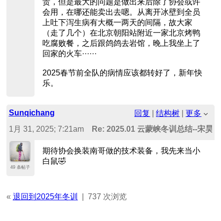
贵，但是最大的问题是做出来后除了协会或许
会用，在哪还能卖出去嗯。从离开冰壁到全员
上吐下泻生病有大概一两天的间隔，故大家
（走了几个）在北京朝阳站附近一家北京烤鸭
吃腐败餐，之后跟鸽鸽去岩馆，晚上我坐上了
回家的火车······
2025春节前全队的病情应该都转好了，新年快
乐。
Sunqichang
回复
|
结构树
|
更多
1月 31, 2025; 7:21am
Re: 2025.01 云蒙峡冬训总结--宋昊南
期待协会换装南哥做的技术装备，我先来当小
白鼠🤣
49 条帖子
«
退回到2025年冬训
|
737 次浏览