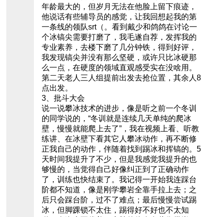
年龄最大的，但岁月无法在他脸上留下痕迹，
他说话有些辅导员的感觉，让我回想起我的第
一条线的领队srt（。看到戴少和鸽鸽在讨论一
个冰镐尖需要打磨了，我毛遂自荐，发挥我的
专业素养，去楼下磨了几分钟铁，得到好评，
我发现镐尖并没有那么坚硬，或许只比冰硬那
么一点，在硬度的领域直观感受实在没啥用。
第二天老人三人组提前出发去抢位置，其余人8
点出发。
3、批斗大会
说一说攀冰技术的进步，像是听之前一个冬训
的同学说的，“冬训就是连续几天单纯的爬冰
壁，慢慢就能爬上去了”，我在视频上看、听教
练讲、在冰壁下看其它人攀冰动作，再不断修
正我自己的动作，伴随着找到踢冰和挥镐的。5
天时间我提升了不少，但是我感觉我提升的也
够慢的，当觉得自己好像纠正到了正确动作
了，训练也快结束了。我记得一开始我连踩台
阶都不知道，像是刚学攀岩全靠手拉上去；之
后只会踩台阶，过不了难点；最后慢慢尝试踢
冰，但脚踝锁不太住，踢得好不好也不太知