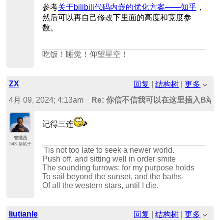
参考
关于bilibili代码内嵌的优化方案——知乎
，
然后可以再自己修改下里面的高度和宽度参
数。
吃饭！睡觉！仰望星空！
ZX
回复
|
结构树
|
更多
4月 09, 2024; 4:13am
Re: 你信不信我可以在这里插入B站
记得三连
管理员
543 条帖子
'Tis not too late to seek a newer world.
Push off, and sitting well in order smite
The sounding furrows; for my purpose holds
To sail beyond the sunset, and the baths
Of all the western stars, until I die.
liutianle
回复
|
结构树
|
更多