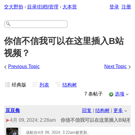
交大野协
›
目录|归档|管理
›
大本营
登录
注册
你信不信我可以在这里插入B站
视频？
‹
›
Previous Topic
Next Topic
经典版
列表
结构树
7 条帖子
选项
豆豆焦
回复
|
结构树
|
更多
4月 09, 2024; 2:28am
你信不信我可以在这里插入B站视
该帖在
4月 09, 2024; 3:22am
被更新。