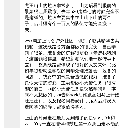
龙王山上的垃圾非常多，上山之后看到眼前的
景象很让我震惊。去年520走单七的时候完全不
是这样的。垃圾主要集中在上山下山的两个口
子，估计得有个一百人的队伍才能完全搬下
去。
wyk周游上海各户外社团，做到了取其精华去其
糟粕，这次线路各方面都做的很完美，自己学
到了很多。准备会的讲解很耐心（录屏我转到
了这届领培群里，希望新领队们能一起传承下
去），整条线路都体现了很好的人文关怀（比
如单独帮助医学院的同学处理准备会，装备的
问题）。线路中的气氛营造做的很好，准备了
真假天使的游戏，主动帮做小天使任务（很有
趣的插曲，zx的小天使任务是突然学狗叫，本
来不太想做的，zx告诉wyk后他跟菡姐马上开始
汪汪汪）。以及报名问卷设计，筛人后对没入
选同学的说辞，都很值得学习。
上山的时候走在最后见到最多的是ycy，fxk和
za。Ycy一直在陪伴和鼓励第一次爬山走不动的