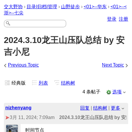
交大野协
›
目录|归档|管理
›
山野徒步
›
<01>--华东
›
<01>--<
浙>--七尖
登录
注册
2024.3.10龙王山压队总结 by 安
吉小尼
‹
›
Previous Topic
Next Topic
经典版
列表
结构树
4 条帖子
选项
nizhenyang
回复
|
结构树
|
更多
3月 11, 2024; 7:09am
2024.3.10龙王山压队总结 by 安
时间节点