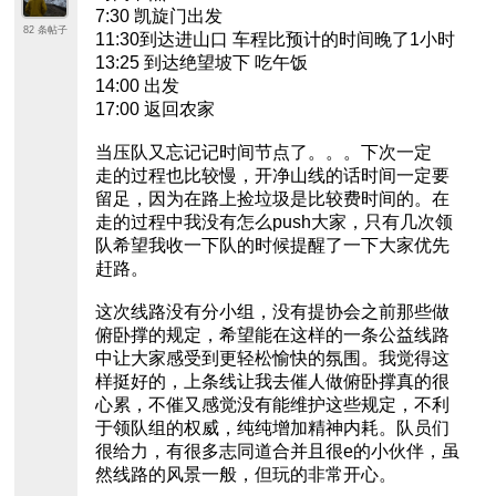
7:30 凯旋门出发
82 条帖子
11:30到达进山口 车程比预计的时间晚了1小时
13:25 到达绝望坡下 吃午饭
14:00 出发
17:00 返回农家
当压队又忘记记时间节点了。。。下次一定
走的过程也比较慢，开净山线的话时间一定要
留足，因为在路上捡垃圾是比较费时间的。在
走的过程中我没有怎么push大家，只有几次领
队希望我收一下队的时候提醒了一下大家优先
赶路。
这次线路没有分小组，没有提协会之前那些做
俯卧撑的规定，希望能在这样的一条公益线路
中让大家感受到更轻松愉快的氛围。我觉得这
样挺好的，上条线让我去催人做俯卧撑真的很
心累，不催又感觉没有能维护这些规定，不利
于领队组的权威，纯纯增加精神内耗。队员们
很给力，有很多志同道合并且很e的小伙伴，虽
然线路的风景一般，但玩的非常开心。