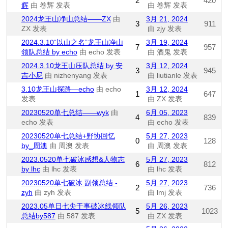
2
420
辉
由 卷辉 发表
由 卷辉 发表
2024龙王山净山总结——ZX
由
3月 21, 2024
3
911
ZX 发表
由 zjy 发表
2024.3.10“以山之名”龙王山净山
3月 19, 2024
7
957
领队总结 by echo
由 echo 发表
由 酒鬼 发表
2024.3.10龙王山压队总结 by 安
3月 12, 2024
3
945
吉小尼
由 nizhenyang 发表
由 liutianle 发表
3.10龙王山探路—echo
由 echo
3月 12, 2024
1
647
发表
由 ZX 发表
20230520单七总结——wyk
由
6月 05, 2023
4
839
echo 发表
由 echo 发表
20230520单七总结+野协回忆
5月 27, 2023
0
128
by_周澳
由 周澳 发表
由 周澳 发表
2023.0520单七破冰感想&人物志
5月 27, 2023
6
812
by lhc
由 lhc 发表
由 lhc 发表
20230520单七破冰 副领总结 -
5月 27, 2023
2
736
zyh
由 zyh 发表
由 lmj 发表
2023.05单日七尖干事破冰线领队
5月 26, 2023
5
1023
总结by587
由 587 发表
由 ZX 发表