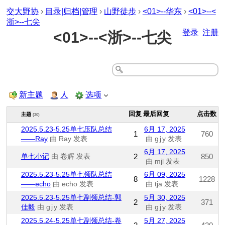
交大野协
›
目录|归档|管理
›
山野徒步
›
<01>--华东
›
<01>--<
浙>--七尖
登录
注册
<01>--<浙>--七尖
新主题
人
选项
回复
最后回复
点击数
主题
(30)
2025.5.23-5.25单七压队总结
6月 17, 2025
1
760
——Ray
由 Ray 发表
由 g j y 发表
6月 17, 2025
单七小记
由 卷辉 发表
2
850
由 mjl 发表
2025.5.23-5.25单七领队总结
6月 09, 2025
8
1228
——echo
由 echo 发表
由 tja 发表
2025.5.23-5.25单七副领总结-郭
5月 30, 2025
2
371
佳毅
由 g j y 发表
由 g j y 发表
2025.5.24-5.25单七副领总结-卷
5月 27, 2025