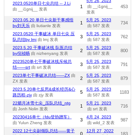
5月 26, 2023
2023.0520单日七尖总结 -- J.Li
1
由 __i1gnij__
453
由 __i1gnij__ 发表
发表
2023.05.20 单日七尖新干事感悟
5月 25, 2023
1
734
by刘天乐
由 liutianle 发表
由 587 发表
2023.0520 干事破冰 单日七尖 压
5月 25, 2023
3
762
队总结by lmj
由 lmj 发表
由 587 发表
2023.5.20 干事破冰线 队医总结
5月 25, 2023
2
800
by倪祯旸
由 nizhenyang 发表
由 587 发表
2023520单七干事破冰线斥候总
5月 25, 2023
3
791
结——srt
由 srt 发表
由 587 发表
2023单七干事破冰总结——ZX
由
5月 25, 2023
2
879
ZX 发表
由 587 发表
2023.5.20单七反思&成长经历&心
5月 25, 2023
5
1183
路历程-zjy
由 zjy 发表
由 587 发表
22腊月冰雪七尖_压队总结_ntg
5月 21, 2023
1
716
由 Jonh Nolin 发表
由 srt 发表
20230416单七（fdu登协蹭车）
4月 24, 2023
3
987
由 Yulun Zheng 发表
由 wild_2 发表
2022.12七尖副领队总结——黄子
12月 27, 2022
0
183