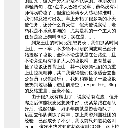
的面孔，但大部分人都是不认识的。和朋友们
聊骚两句，在7点半大巴准时发车，虽然没有计
师傅唠唠嗑了，但这位师傅令人感动得准时，
我们得及准时出发。车上开拓了很多新的小天
使任务，还分什么真天使、假天使说实话，老
朽我是不乐意参与的，尤其是我的一个主人的
任务是路上狗叫30秒，实在是。。。
到龙王山的时间比预想要晚，我们抓紧时间
上山。一下车，不少急不可耐的同志就已然开
始捡起了垃圾，全然不论这就是在公路边，且
不论旁边就有很多大大的垃圾桶，更有甚者，
捡了垃圾还要背上山，其一我敬佩他们的负重
上山拉练精神，其二我觉得他们也很适合去当
公务员（仅供娱乐）。我则稍微捡了一些垃圾
便扔到垃圾桶，进山前清空，respect++。3kg
的及格重量，丝毫不慌。
由于很久没有爬山了，说实话有点虚，但开
爬之后体能状态比想象中好，便紧紧跟在领队
身后。说起领队，好多年前就是协会领队了，
后面去部队训练了两年，加上周游列国社团的
经验，已然成长了不少，我以前只知道花名叫
echo，这次出线才知道花名该叫CO哥。路上垃