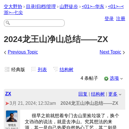
交大野协
›
目录|归档|管理
›
山野徒步
›
<01>--华东
›
<01>--<
浙>--七尖
登录
注册
2024龙王山净山总结——ZX
‹
›
Previous Topic
Next Topic
经典版
列表
结构树
4 条帖子
选项
ZX
回复
|
结构树
|
更多
3月 21, 2024; 12:32am
2024龙王山净山总结——ZX
很早之前就想着专门去山里捡垃圾了，换个
文诌诌的说法，就是去净山。究其想法的来
管理员
源，其一是自己热爱自然热心工艺，其二则是
543 条帖子