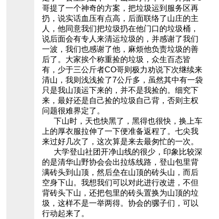
哥提了一个神奇的方案，把垃圾运到服务区再
扔，说实话血压有点高，后面联络了山庄的主
人，他同意我们把垃圾扔在他门口的垃圾桶，
说后面会有专人来清运垃圾的，并感谢了我们
一波，我们也感谢了他，麻烦他负责垃圾的善
后了。大家挨个称重捡的垃圾，众生百态皆
有，少于三公斤者CO哥则极力劝说下次继续来
清山，我则浅浅捡了7公斤多，虽然其中有一袋
只是我山顶运下来的，并不是我捡的。细究下
来，最好还是自己捡的垃圾自己背，否则主权
问题很难界定了。
下山时，天也快黑了，黑得也很快，换上车
上的厚衣服拉伸了一下便准备返程了。七尖我
来过好几次了，这次算是来去最匆忙的一次。
大学登山社团开净山线的很少，印象比较深
的是清华山野协会会出拉练线路，登山包里背
满砖头到山顶，然后垒在山顶的砖头山，而后
空身下山。我想我们可以对此进行改进，不但
背砖头下山，还把包里的砖头置换为山顶的垃
圾，这样不是一举两得。协会的骡子们，可以
行动起来了。