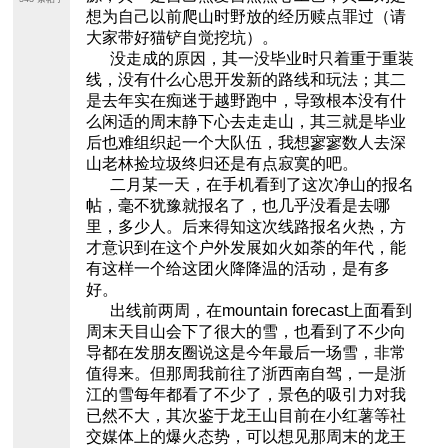
想为自己以前爬山时野放的经历赎点罪过（请
大家带好猫铲自觉挖坑）。
没走成的原因，其一没毕业时只着重于重装
线，没有什么心思开发新的路线和玩法；其二
是去年实在痴迷于越野跑中，导致根本没有什
么闲适的周末静下心去走走山，其三就是毕业
后也难组织起一个大队伍，我想寥寥数人去深
山老林捡垃圾终归还是有点寂寞的吧。
二月某一天，在手机看到了这次净山的报名
帖，毫不犹豫就报名了，也几乎没看是去哪
里，多少人。后来得知这次线路报名火热，方
才意识到在这个户外发展如火如荼的年代，能
有这样一个给这团火降降温的活动，是有多
好。
出线前两周，在mountain forecast上面看到
周末天目山会下了很大的雪，也看到了不少向
导都在发朋友圈说这是今年最后一场雪，非常
值得来。但那周我前往了浙西南自驾，一是浙
江的雪每年都看了不少了，景色的吸引力对我
已然不大，其次鉴于龙王山目前在小红薯等社
交媒体上的爆火态势，可以想见那周末的龙王