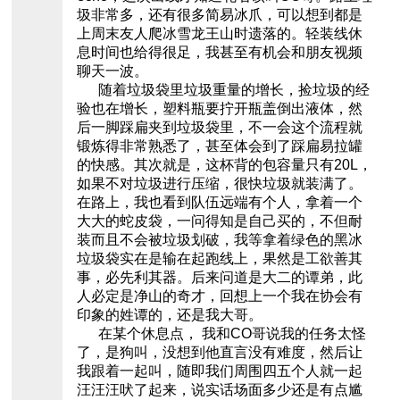
圾非常多，还有很多简易冰爪，可以想到都是
上周末友人爬冰雪龙王山时遗落的。轻装线休
息时间也给得很足，我甚至有机会和朋友视频
聊天一波。
随着垃圾袋里垃圾重量的增长，捡垃圾的经
验也在增长，塑料瓶要拧开瓶盖倒出液体，然
后一脚踩扁夹到垃圾袋里，不一会这个流程就
锻炼得非常熟悉了，甚至体会到了踩扁易拉罐
的快感。其次就是，这杯背的包容量只有20L，
如果不对垃圾进行压缩，很快垃圾就装满了。
在路上，我也看到队伍远端有个人，拿着一个
大大的蛇皮袋，一问得知是自己买的，不但耐
装而且不会被垃圾划破，我等拿着绿色的黑冰
垃圾袋实在是输在起跑线上，果然是工欲善其
事，必先利其器。后来问道是大二的谭弟，此
人必定是净山的奇才，回想上一个我在协会有
印象的姓谭的，还是我大哥。
在某个休息点， 我和CO哥说我的任务太怪
了，是狗叫，没想到他直言没有难度，然后让
我跟着一起叫，随即我们周围四五个人就一起
汪汪汪吠了起来，说实话场面多少还是有点尴