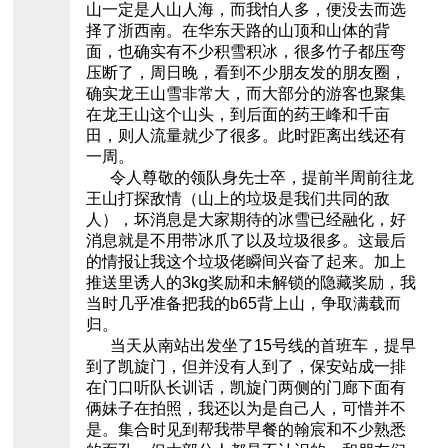
山一定是人山人海，而我怕人多，便没去而选
择了浙西南。在华东天路的山顶和山体的背
面，也确实有不少积雪积冰，很多竹子都压弯
压断了，周日晚，看到不少朋友发的朋友圈，
确实龙王山雪非常大，而大部分的游客也聚集
在龙王山这个山头，到后面的药王峰和千亩
田，则人流量就少了很多。此时距离出线还有
一周。
令人尊敬的领队身先士卒，提前半周前往龙
王山打探敌情（山上的垃圾是我们共同的敌
人），坏消息是大家期待的冰雪已经融化，好
消息就是不用带冰爪了以及垃圾很多。这最后
的情报让我这个垃圾佬瞬间兴奋了起来。加上
推送里诱人的3kg奖励和未解锁的隐藏奖励，我
当时几乎准备把我的b65背上山，争取满载而
归。
当天从南站出发坐了15号线的首班车，提早
到了凯旋门，但并没有人到了，保安站成一排
在门口听队长训话，凯旋门两侧的门廊下面有
俩妹子在拍照，我还以为是自己人，可惜并不
是。集合时见到帮我带早餐的翰宸和不少熟悉