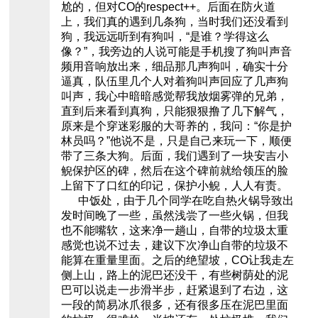
尬的，但对CO的respect++。后面在防火道
上，我们真的遇到几条狗，当时我们还没看到
狗，我远远听到有狗叫，“是谁？学得这么
像？”，我旁边的人说可能是手机搜了狗叫声音
频用音响放出来，细品那几声狗叫，确实十分
逼真，队伍里几个人对着狗叫声回应了几声狗
叫声，我心中暗暗感觉帮我放烟雾弹的兄弟，
直到后来看到真狗，只能狠狠撸了几下解气，
原来是个穿迷彩服的大哥养的，我问：“你是护
林员吗？”他说不是，只是自己来玩一下，顺便
带了三条大狗。后面，我们遇到了一块安吉小
鲵保护区的碑，然后在这个碑前就给领压的脸
上留下了口红的印记，保护小鲵，人人有责。
中饭处，由于几个同学在吃自热火锅导致出
发时间晚了一些，虽然浅尝了一些火锅，但我
也不能嘴软，这来净一趟山，自带的垃圾太重
感觉也说不过去，建议下次净山自带的垃圾不
能算在重量里面。之后的绝望坡，CO让我走左
侧上山，路上的泥巴还没干，有些树荫处的泥
巴可以说走一步滑半步，赶紧退到了右边，这
一段的简易冰爪很多，还有很多压在泥巴里面