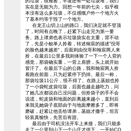
的垃圾，很难捡，半坡还有一处垃圾堆，我们
实在是无能为力。回想一年前的七尖，似乎根
本没有这么多垃圾，不仅感慨户外一个地方火
了基本约等于毁了一个地方。
在龙王山切上山的路口，我们决定就不登顶
了，时间有点晚了，赶紧下山走完为第一要
务。路上谭弟也表示垃圾袋实在太重，背不动
了，先是小鲵单人拎着，转述翰宸的描述”倪哥
的脸色越来越差“，后面则由倪哥和翰宸两人来
拎，在最后1公里多我则体验了一下一个人背的
感觉，那袋确实重，一背上肩膀，头上就开始
冒汗了。在最后下山的公路，我和翰宸两人拎
着跑在前面，只为赶紧停下扔掉。最后一称，
那袋垃圾11公斤，怪不得了。在路上菡姐也拎
了一小袋蛇皮袋垃圾，后面也越走越吃力，问
了她几次都说自己没问题，但拎袋子的手不会
说谎，蛇皮袋和地面的距离越来越小，直到后
来我见她袋子底部由于与地面摩擦多了，即将
磨破，赶紧让他丢给谭弟，菡姐才撒手，坦言
轻装真愉快，先苦后有甜。
最后由于司机没法开车上来接，我们只能多
走了一公里到山下一个山庄才停下，一开始CO