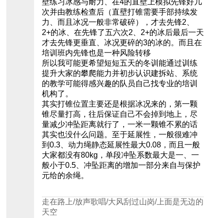
壁练习冰感与耐力、在4的直壁上模拟先锋好几
次并由教练检查后（直壁打锥需要手部持续发
力、而且冰况一般非常破碎），才去先锋2、
2+的冰、在先锋了五六次2、2+的冰后最后一天
才去先锋更垂直、冰况更碎的3的冰的。而且在
培训班内先锋也是一种风险转移
所以我可能更希望短短五天的冬训能通过训练
提升大家的攀爬能力并初步认识建拆站、系统
的教学可能得感兴趣的队员自己找专业的培训
机构了。
其实打锥位置主要还是根据冰况来的，第一颗
锥尽量打高，往后保证自己不会掉到地上，尽
量减少冲坠距离就行了，一米一颗锥不累的话
其实也没什么问题。至于延展性，一般很难冲
到0.3、动力绳静态延展性最大0.08，而且一般
大家都没有80kg，单段冲坠系数最大是一、一
般小于0.5、冲坠距离的增加一部分来自与保护
元给的余绳。
走在路上/放声歌唱/大风刮过山岗/上面是无边的
天空