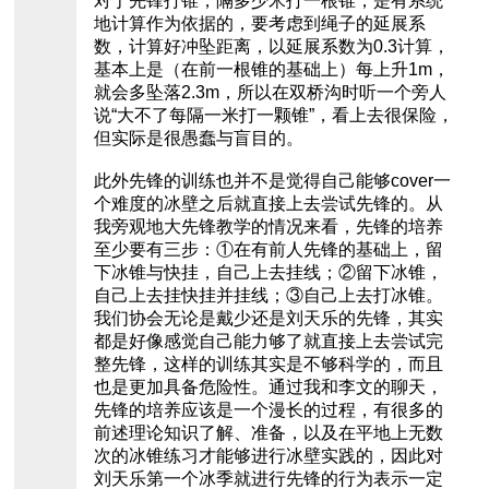
对于先锋打锥，隔多少米打一根锥，是有系统
地计算作为依据的，要考虑到绳子的延展系
数，计算好冲坠距离，以延展系数为0.3计算，
基本上是（在前一根锥的基础上）每上升1m，
就会多坠落2.3m，所以在双桥沟时听一个旁人
说“大不了每隔一米打一颗锥”，看上去很保险，
但实际是很愚蠢与盲目的。
此外先锋的训练也并不是觉得自己能够cover一
个难度的冰壁之后就直接上去尝试先锋的。从
我旁观地大先锋教学的情况来看，先锋的培养
至少要有三步：①在有前人先锋的基础上，留
下冰锥与快挂，自己上去挂线；②留下冰锥，
自己上去挂快挂并挂线；③自己上去打冰锥。
我们协会无论是戴少还是刘天乐的先锋，其实
都是好像感觉自己能力够了就直接上去尝试完
整先锋，这样的训练其实是不够科学的，而且
也是更加具备危险性。通过我和李文的聊天，
先锋的培养应该是一个漫长的过程，有很多的
前述理论知识了解、准备，以及在平地上无数
次的冰锥练习才能够进行冰壁实践的，因此对
刘天乐第一个冰季就进行先锋的行为表示一定