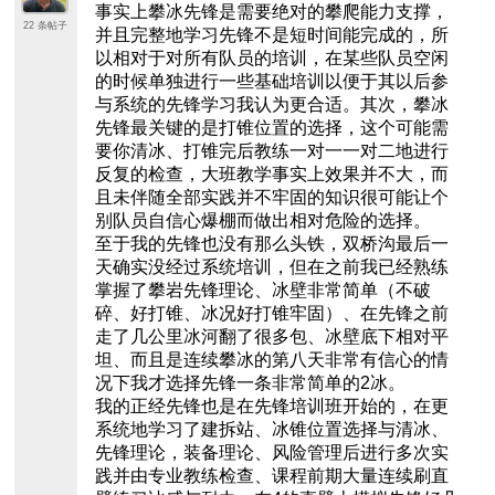
事实上攀冰先锋是需要绝对的攀爬能力支撑，
22 条帖子
并且完整地学习先锋不是短时间能完成的，所
以相对于对所有队员的培训，在某些队员空闲
的时候单独进行一些基础培训以便于其以后参
与系统的先锋学习我认为更合适。其次，攀冰
先锋最关键的是打锥位置的选择，这个可能需
要你清冰、打锥完后教练一对一一对二地进行
反复的检查，大班教学事实上效果并不大，而
且未伴随全部实践并不牢固的知识很可能让个
别队员自信心爆棚而做出相对危险的选择。
至于我的先锋也没有那么头铁，双桥沟最后一
天确实没经过系统培训，但在之前我已经熟练
掌握了攀岩先锋理论、冰壁非常简单（不破
碎、好打锥、冰况好打锥牢固）、在先锋之前
走了几公里冰河翻了很多包、冰壁底下相对平
坦、而且是连续攀冰的第八天非常有信心的情
况下我才选择先锋一条非常简单的2冰。
我的正经先锋也是在先锋培训班开始的，在更
系统地学习了建拆站、冰锥位置选择与清冰、
先锋理论，装备理论、风险管理后进行多次实
践并由专业教练检查、课程前期大量连续刷直