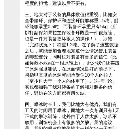
程度的担忧，建议以后不要有。
三、地大对于装备的具体数值很重视，比如安
全带腰环、保护环和连接环能够称重1.5吨，腿
环能够承重0.5吨，而装备环承重只有5kg（所
以打副保如果拉主保装备环既是一件很危险，
也是一件对装备损坏很大的操作！），冰锥
（完好状况下）称重1.2吨。在了解了这些数据
之后，就能更加合理地知道什么情况使用装备
的哪些部分，同时也对装备有更多的信任（比
如你敢不敢a在一根冰锥上）。此外我们还实践
了冰洞强度测试，在冰面情况良好的前提下，
拇指甲宽度的冰洞就能承受住10个人的拉力
（至少也大于一个人的体重了）。这些理论、
实践都加强了我对装备的了解和对装备的信
任，野协在这方面都有所欠缺。
四、攀冰时长上，我们比地大有优势。我们有
五天的时间用于攀冰，而地大一次冬训只有1天
正式的攀冰训练，此外由于人数太多，冰爪不
够用，训练机会上有很多的欠缺。我的建议
是，我们的攀冰能够像地大一样匀出一天专门