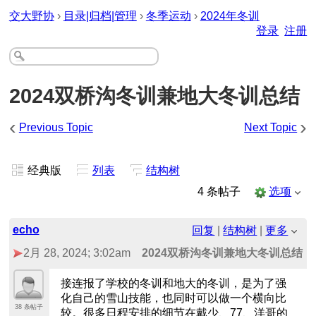
交大野协
›
目录|归档|管理
›
冬季运动
›
2024年冬训
登录
注册
2024双桥沟冬训兼地大冬训总结
‹
›
Previous Topic
Next Topic
经典版
列表
结构树
4 条帖子
选项
echo
回复
|
结构树
|
更多
2月 28, 2024; 3:02am
2024双桥沟冬训兼地大冬训总结
接连报了学校的冬训和地大的冬训，是为了强
化自己的雪山技能，也同时可以做一个横向比
38 条帖子
较。很多日程安排的细节在戴少、77、洋哥的