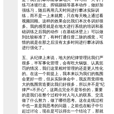
练习冰坡行走、挥镐踢镐等基本动作，做好加
强练习，随后再用几天时间进行攀冰实际训
练，而不是一上来就爬，只在每天晚上通过看
视频回顾。这样的效果会比我们本次冬训好很
多。我的感受就是在地大进行系统的培训和基
础训练之后我的动作（在基础冰壁上）可以做
到比较标准了，有种打通任督二脉的感觉，可
惜的就是在那之后没有太多时间进行攀冰训练
进行强化了。
五、从纪律上来说，地大的纪律管理比我们严
很多，半军事化管理，会有吃大锅饭、认真惩
罚的情况，我们这里相对管理的还是更人性化
的。在这一个前提上，我本来以为我们的氛围
会更好一些，但从实际体会中，我反而觉得地
大的氛围营造要比我们好很多，所以并不是“纪
律严=不开心”，这两点完全不是等价的，重要
的是我们在整个过程中对人与人的联系、交流
做了什么努力，做了哪些思考。这在走线过程
中也一直是我思考的问题，之前也在帖子中引
起过讨论，现在是可以得出一个结论了，那就