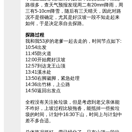
路很多，查天气预报发现周二有20mm降雨，周
三有5-10cm降雪，随后有三天晴天，因此对路
况不是很确定，尤其是好汉坡一段不知走起来
如何，于是决定亲自去探路。
探路过程
我和我53岁的老爹一起去走的，时间节点如下:
10:54出发
11:45防火道
12:00开始爬好汉坡
12:57到达龙王山顶
13:41溪水处
13:50右脚崴脚，紧急处理
14:36出竹林，上公路
14:50返回出发点
全程没有关注捡垃圾，但是考虑到老父亲体能
不咋好，上坡过程比较拖沓，能抵掉一些捡垃
圾的时间，计划中16:30下山，时间上与计划中
差不多合适。