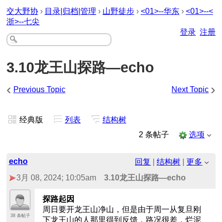
交大野协
›
目录|归档|管理
›
山野徒步
›
<01>--华东
›
<01>--<
浙>--七尖
登录
注册
3.10龙王山探路—echo
‹
›
Previous Topic
Next Topic
经典版
列表
结构树
2 条帖子
选项
echo
回复
|
结构树
|
更多
3月 08, 2024; 10:05am
3.10龙王山探路—echo
探路起因
周日要开龙王山净山，但是由于周一从复旦刚
38 条帖子
下龙王山的人那里得到反馈，路况很差，烂泥