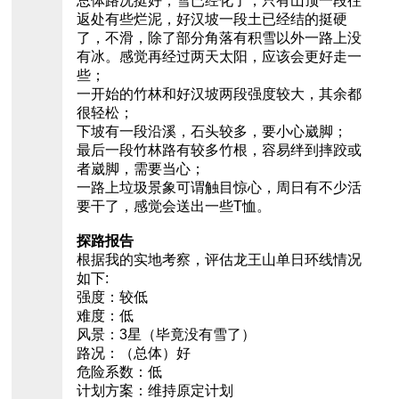
总体路况挺好，雪已经化了，只有山顶一段往
返处有些烂泥，好汉坡一段土已经结的挺硬
了，不滑，除了部分角落有积雪以外一路上没
有冰。感觉再经过两天太阳，应该会更好走一
些；
一开始的竹林和好汉坡两段强度较大，其余都
很轻松；
下坡有一段沿溪，石头较多，要小心崴脚；
最后一段竹林路有较多竹根，容易绊到摔跤或
者崴脚，需要当心；
一路上垃圾景象可谓触目惊心，周日有不少活
要干了，感觉会送出一些T恤。
探路报告
根据我的实地考察，评估龙王山单日环线情况
如下:
强度：较低
难度：低
风景：3星（毕竟没有雪了）
路况：（总体）好
危险系数：低
计划方案：维持原定计划