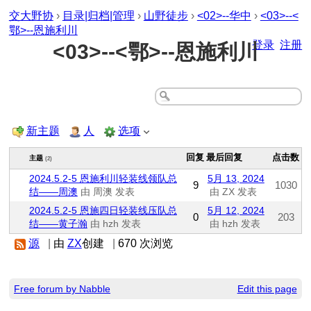
交大野协
›
目录|归档|管理
›
山野徒步
›
<02>--华中
›
<03>--<
鄂>--恩施利川
登录
注册
<03>--<鄂>--恩施利川
新主题
人
选项
回复
最后回复
点击数
主题
(2)
2024.5.2-5 恩施利川轻装线领队总
5月 13, 2024
9
1030
结——周澳
由 周澳 发表
由 ZX 发表
2024.5.2-5 恩施四日轻装线压队总
5月 12, 2024
0
203
结——黄子瀚
由 hzh 发表
由 hzh 发表
源
|
由
ZX
创建
|
670 次浏览
Free forum by Nabble
Edit this page