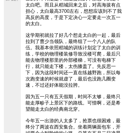
太白吧。而且从稻城回来之后，对高海拔有点
担心，太白最高3700左右，想想应该到不了我
高反的高度，于是下定决心一定要走一次五一
的太白。
这学期初就拉了好几个想走太白的一起，最后
拉到了曹少当领队，最终组了一个八人的队
伍。我基本依照稻城的训练计划定了太白的训
练，学校的物理楼装修导致没楼可爬，最后只
能去物理楼那里的外部楼梯，可没有电梯下
行，就只能走下楼，太伤膝盖了。先反思一
下，因为这段时间还一直在练越野跑，所以每
次跑变速的时候就虚了，最后也没跑几圈变
速，不过还好体能没拉胯。
因为五一只有五天假期，时间不太够，最终只
能走厚畛子上景区下的路线。可惜啊，还是希
望能走太白的经典南北穿。
今年五一出游的人太多了，抢票也很困难，最
终分了两波在西安集合。坐着两辆面包车，开