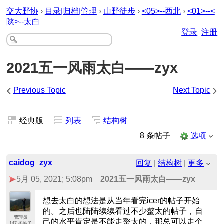
交大野协
›
目录|归档|管理
›
山野徒步
›
<05>--西北
›
<01>--<
陕>--太白
登录
注册
2021五一风雨太白——zyx
‹
›
Previous Topic
Next Topic
经典版
列表
结构树
8 条帖子
选项
caidog_zyx
回复
|
结构树
|
更多
5月 05, 2021; 5:08pm
2021五一风雨太白——zyx
想去太白的想法是从当年看完icer的帖子开始
的。之后也陆陆续续看过不少螯太的帖子，自
管理员
己的水平肯定是不能走螯太的，那总可以走个
147 条帖子