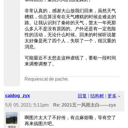
非常认真的，感谢大山放我们回来，虽然天气
糟糕，但总算没有在天气糟糕的时候走难走的
路。让我认识到了秦岭的天气，螯太一年死那
么多人不是没有原因的。户外还是有一定危险
性的活动，无论什么时候。回来的时候听说鳌
太好像是死了四个人，失联了一个，很沉重的
消息。
可能最近不太想走这种虐线了，要歇一段时间
来调整调整了。
Requiescat de pache.
caidog_zyx
回复
|
结构树
|
更多
5月 05, 2021; 5:11pm
Re: 2021五一风雨太白——zyx
啊图片太大了不好传，有点麻烦嘞，等有空了
再来搞图片吧。
管理员