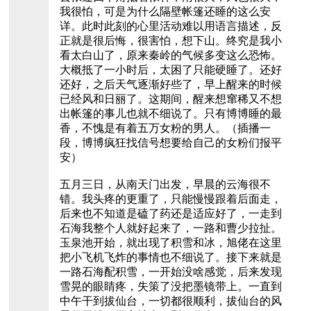
我很怕，可是为什么隔壁帐篷还睡的这么安
详。此时此刻的心里活动难以用语言描述，反
正就是很后悔，很害怕，想下山。终究是我小
看太白山了，原来秦岭的气候多变这么恐怖。
大概抵了一小时后，太困了只能硬睡了。还好
还好，之后天气逐渐好些了，早上醒来的时候
已经风和日丽了。这期间，醒来想窜稀又不想
出帐篷的事儿也就不细说了。只有博博睡的最
香，不愧是有着五万女粉的男人。（插播一
段，博博疯狂找信号想要给自己的女粉们报平
安）
五月三日，从南天门出发，早晨的云海很不
错。我头疼的更重了，只能慢慢跟着后面走，
后来也不知道是磕了药还是适应好了，一走到
石海我整个人就好起来了，一路和曹少拉扯。
玉泉池开始，就出现了积雪和冰，旭佬在这里
把小飞机飞炸的事情也不细说了。接下来就是
一路石海配积雪，一开始没啥感觉，后来发现
雪晃的眼睛疼，失策了没把墨镜带上。一直到
中午干到拔仙台，一切都很顺利，拔仙台的风