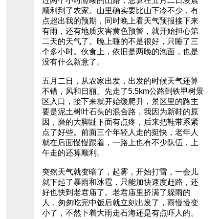
过两个小时险峻的山路，总算在五月二日凌晨
顺利到了农家。山里确实要比山下冷不少，有
点超出我的预期，同时晚上看天气预报接下来
有雨，还有地质灾害黄色预警，就开始担心第
二天的天气了。晚上睡的不是很好，只睡了三
个多小时。伙食上，依旧是两晚的泡面，也是
没有什么新意了。
五月二日，从农家出发，出发的时候天气还算
不错，风和日丽。先走了5.5km公路到铁甲树景
区入口，接下来就开始缓爬升，景区里的路主
要是泥土树叶石头的混合路，我因为新鞋的原
因，磨的大脚趾下面有点疼，后来把鞋带系紧
点了好些。前面三个年轻人走的挺快，老年人
就在后面慢慢跟着，一路上也有不少队伍，上
午走的还算顺利。
突然天气就变暗了，起雾，开始打雷，一会儿
就下起了暴雨和冰雹，只能加快速度赶路，还
好也快到老君庙了。老君庙里挤满了躲雨的
人，匆匆吃完中饭后就立刻出发了，雨慢慢变
小了，不然下着大雨走石海还是有点吓人的。