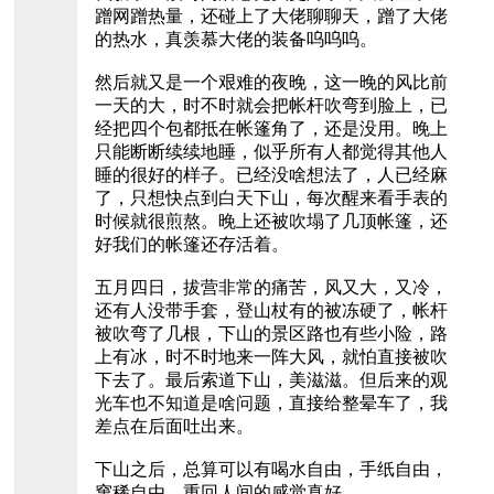
蹭网蹭热量，还碰上了大佬聊聊天，蹭了大佬
的热水，真羡慕大佬的装备呜呜呜。
然后就又是一个艰难的夜晚，这一晚的风比前
一天的大，时不时就会把帐杆吹弯到脸上，已
经把四个包都抵在帐篷角了，还是没用。晚上
只能断断续续地睡，似乎所有人都觉得其他人
睡的很好的样子。已经没啥想法了，人已经麻
了，只想快点到白天下山，每次醒来看手表的
时候就很煎熬。晚上还被吹塌了几顶帐篷，还
好我们的帐篷还存活着。
五月四日，拔营非常的痛苦，风又大，又冷，
还有人没带手套，登山杖有的被冻硬了，帐杆
被吹弯了几根，下山的景区路也有些小险，路
上有冰，时不时地来一阵大风，就怕直接被吹
下去了。最后索道下山，美滋滋。但后来的观
光车也不知道是啥问题，直接给整晕车了，我
差点在后面吐出来。
下山之后，总算可以有喝水自由，手纸自由，
窜稀自由，重回人间的感觉真好。