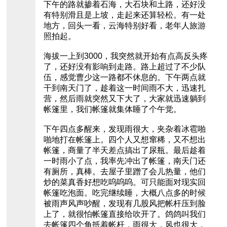
下午的路就掺着石海，大石块和土路，还好没
有特别滑且是上坡，走起来还算轻松。有一处
地方，回头一看，云海特别好看，老年人旅游
照拍起。
海拔一上到3000，我突然就开始有点高反头疼
了，还好没有影响到走路。路上超过了不少队
伍，感觉曹少这一路都不休息的。下午两点就
干到南天门了，趁着这一时间雨不大，迅速扎
营，然后雨就突然又下大了，大家就迅速躺到
帐篷里，我们帐篷就集体睡了个午觉。
下午四点多醒来，发现雨很大，夹杂着冰雹啪
啪地打在帐篷上。四个人又想窜稀，又不想出
帐篷，商量了半天差点搞出了尿瓶。最后趁着
一时雨小了点，我率先冲出了帐篷，南天门还
有厕所，真棒。去屋子里蹭了会儿热量，他们
炒的菜真香好想吃呜呜呜。可只能面对现实回
帐篷吃泡面。吃完继续睡，大概八点多的时候
被雨声风声吵醒，发现有几股风把帐杆压到脸
上了，就很怕帐篷直接给吹开了。鸽鸽叫我们
去帐篷四个角抵着帐杆，雨很大，风也很大，