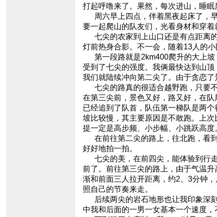
打起呼噜来了。果然，每次进山，睡眠
周六早上四点，伴着黑夜起床了，早
要一起爬山的队友们，光看身材和穿着就
七尖的农家到上山口还是有点距离的，
灯前热身合影。不一会，随着13人的
第一段路就是2km400爬升的大上
受到了七尖的强度。我俩最快达到山顶
我们就陆续冲向第二尖了。由于贪恋了
七尖的路真的很适合越野跑，只要不
在第三尖前，景色又好，路又好，在队
已经追到了队首，队伍第一梯队是两个
坡比较慢，其主要原因是不敢跑。上次
提一定是高步频、小步幅、小跳跃高度
在前往第二尖的路上，往北跑，看到
好好地拍一拍。
七尖的美，在前四尖，能体验到行走
前了。前往第三尖的路上，由于气温升
渐和前面三人拉开距离，约2、3分钟
照自己的节奏来走。
后续两尖的岩石地形也让我印象深刻
中我和后面的一男一女基本一个速度，