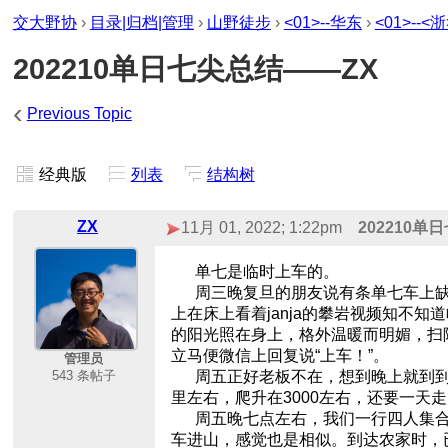
交大野协
›
目录|归档|管理
›
山野徒步
›
<01>--华东
›
<01>--<
202210单日七尖总结——ZX
‹
Previous Topic
经典版
列表
结构树
ZX
11月 01, 2022; 1:22pm
202210单
单七是临时上车的。
周三晚复旦的朋友说有条单七车上缺
上在床上看着janja的攀岩视频知不
的阳光照在身上，格外温暖而明媚，扫除了
立马便微信上回复说“上车！”。
管理员
543 条帖子
周五正好老板不在，想到晚上就到到熟
里左右，爬升在3000左右，还要一天
周五晚七点左右，我们一行四人集合，
车进山，感觉也是相似。到达农家时，