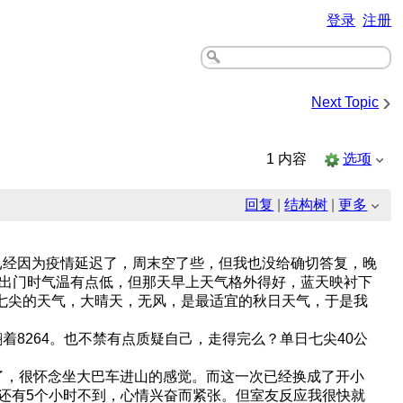
登录
注册
›
Next Topic
1 内容
选项
回复
|
结构树
|
更多
经因为疫情延迟了，周末空了些，但我也没给确切答复，晚
，出门时气温有点低，但那天早上天气格外得好，蓝天映衬下
下周末七尖的天气，大晴天，无风，是最适宜的秋日天气，于是我
264。也不禁有点质疑自己，走得完么？单日七尖40公
了，很怀念坐大巴车进山的感觉。而这一次已经换成了开小
还有5个小时不到，心情兴奋而紧张。但室友反应我很快就