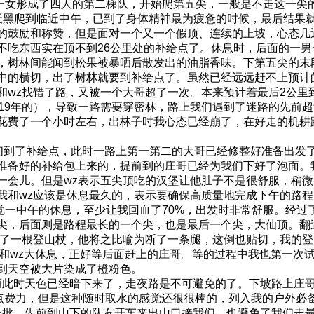
女形成了四人的第二梯队，开始爬第五尖，一般是不走这一尖
天黑爬到临近中午，已到了身体精神最为疲惫的时候，最后结果就
的鼓励和称赞，但是面对一个又一个假顶、连续的上坡，心态几
不吃东西实在顶不到26公里处的补给点了。休息时，后面的一
，树林间能闻到松果被暴晒后散发出的油脂香味。下第五尖的末
中的横切，出了树林就要到补给点了。虽然已经远远赶不上预计
和wz找错了路，又被一个大哥超了一次。本来预计着最后2公里
019年的），导致一路需要穿密林，路上我们遇到了迷路的先前
花费了一个小时左右，出林子时我心态已经崩了，在好走的机耕
到了补给点，此时一路上第一第二的大哥已经修整好准备出发
准备好的补给包上来的，提前到的庄哥已经为我们下好了泡面。
一会儿。但是wz表示五尖顶吃的汉堡让他肚子不是很舒服，稍
我和wz应该是休息最久的，表示要确保高质量地完成下午的路
一中午的休息，至少让我回血了70%，出发时非常舒服。经过
尖，后面则是路程最长的一个尖，也是最后一个尖，大仙顶。翻
断了一根登山杖，他将之比喻为断了一条腿，这倒也贴切，我的
，我和wz大休息，正好等后面赶上的庄哥。等的过程中我也第一
到天空被大片染成了橙粉色。
此时天色已经暗下来了，走夜路是不可避免的了。下坡路上庄哥
起来有点费力，但是这种随时取水的感觉还很很棒的，列入我的户外必
批，先前到山下的队友开车来出山口接我们，也避免了我们走最