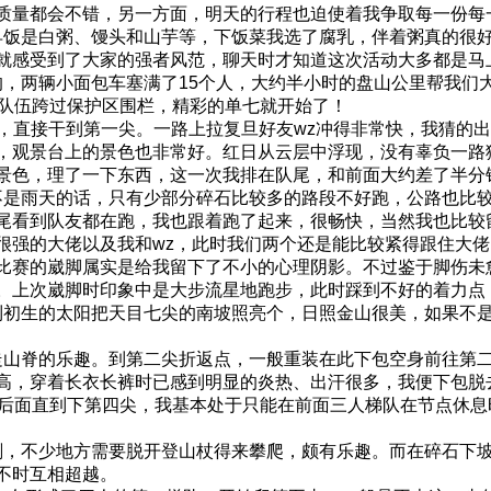
质量都会不错，另一方面，明天的行程也迫使着我争取每一份每
饭是白粥、馒头和山芋等，下饭菜我选了腐乳，伴着粥真的很好
感受到了大家的强者风范，聊天时才知道这次活动大多都是马上要
两辆小面包车塞满了15个人，大约半小时的盘山公里帮我们大约
小队伍跨过保护区围栏，精彩的单七就开始了！
坡，直接干到第一尖。一路上拉复旦好友wz冲得非常快，我猜的
，观景台上的景色也非常好。红日从云层中浮现，没有辜负一路
景色，理了一下东西，这一次我排在队尾，和前面大约差了半分
是雨天的话，只有少部分碎石比较多的路段不好跑，公路也比较
尾看到队友都在跑，我也跟着跑了起来，很畅快，当然我也比较
很强的大佬以及我和wz，此时我们两个还是能比较紧得跟住大
比赛的崴脚属实是给我留下了不小的心理阴影。不过鉴于脚伤未
。上次崴脚时印象中是大步流星地跑步，此时踩到不好的着力点
初生的太阳把天目七尖的南坡照亮个，日照金山很美，如果不是
山脊的乐趣。到第二尖折返点，一般重装在此下包空身前往第二
高，穿着长衣长裤时已感到明显的炎热、出汗很多，我便下包脱
，后面直到下第四尖，我基本处于只能在前面三人梯队在节点休
，不少地方需要脱开登山杖得来攀爬，颇有乐趣。而在碎石下坡
不时互相超越。