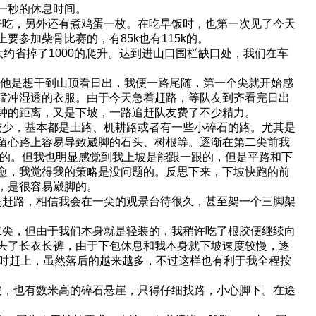
一秒的休息时间。
吃，另外还有煮鸡蛋一枚。在吃早饭时，也第一次见了今天
参加柴骨比赛的，有85k也有115k的。
省掉了1000的爬升。达到进山口围栏缺口处，我们在车
出他是想干到山顶看日出，我便一路尾随，第一个尖就开始感
猛冲湿透的衣服。由于今天急着赶路，等队友到齐看完日出
钟的距离，又是下坡，一路追赶队友费了不少精力。
少，基本都是土路、机耕路或者有一些小碎石的路。尤其是
留心路上容易导致崴脚的石头、树根等。逐渐在第二尖前我
佬的。但我也明显感觉到我上坡是能跟一跟的，但是平路和下
愈，我觉得我的策略是没问题的。反思下来，下坡快跑的前
，是很容易崴脚的。
赶路，相信我会在一尖的观景台待很久，甚至架一个三脚架
尖，但由于我们本身就是轻装的，我稍许吃了根胶便继续向
去了长衣长裤，由于下包休息和我本身就下坡速度较慢，逐
息时赶上，虽然落后的越来越多，不过这样也有利于我全程按
，也有数米高的碎石悬崖，只得仔细找路，小心脚下。在途