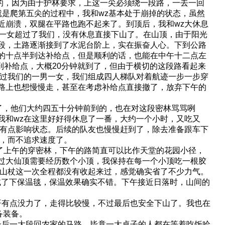
的，因为由于护林要求，上这一尖必须绕一段路，一去一回
是爬第五尖的过程中，我和wz基本处于崩掉的状态，虽然
近崩溃，双腿在平路也跑不起来了。到顶后，我和wz大休息
男一女超过了我们，没有休息直接下山了。在山顶，由于阳光
段，土路逐渐接到了水泥台阶上，实在振奋人心。下到公路
的十点半到达补给点，但是顺利的话，也能在中午十二点左
到补给点，大概20分钟就到了，但由于横切的这段路看起来
超过我们的一男一女，我们组成四人梯队对着航迹一步一步穿
路上也想慢慢走，甚至在考虑补给点直接撤了，放弃下午的
了，他们大约四五十分钟前到的，也在对这段密林骂骂咧
我和wz在这里好好得休息了一番，大约一个小时，又吃又
微有点影响状态。后续的队友也慢慢赶到了，除去准备跟车下
程，而不追求速度了。
了上午的穿密林，下午的路简直可以比作天堂的花园小径，
过大仙顶需要经历数个小顶，我保持在每一个小顶吃一根胶
登山杖这一次全程都没有收起来过，感觉确实省了不少力气。
次试了下保温毯，保温效果确实不错。下午接近日落时，山间的
有点没力了，走得比较慢，不过最后也安全下山了。我也在
备装备。
后一大段回农家的马路。毕竟一大桌子的人都在等着吃饭哈