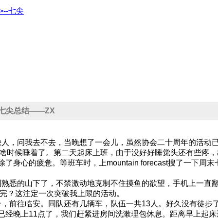
浙>--七尖
日七尖总结——ZX
人，问我去不去，当晚想了一会儿，虽然协会二十周年的活动已
知道啥时候睡着了。第二天起床上班，由于没好好睡觉头还有些疼
身心的疲惫。等班车时，上mountain forecast搜了一
悉的山下了，不禁激动地克制不住摸鱼的欲望，手机上一直翻着8
走完？这注定一次突破我上限的活动。
前往临安。同队还有几辆车，队伍一共13人。好久没有徒步
已经晚上11点了，我们赶紧进房间洗漱理包休息。距离早上起床