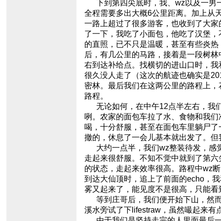
下到第四尖底时，我、wz以及一男一
全程需要多出大概6公里距离。加上从
一路上超过了很多游客，也收到了大家
了一下，我吃了小面包，他吃了汉堡，
的直照，已不只是温暖，甚至有些炎热
后，有几公里的马路，接着是一段树林
右到达补给点。找横切的进山口时，我
很久没人走了（这次的航迹也确实是2
密林。最后我们在这两公里的路程上，
路程。
无论如何，在中午12点半左右，我们
咧。农家的面包车拉了水、食物和我们
喝，十分舒服，甚至在面包车里躺尸了
撤的，休息了一会儿基本就出发了。但
大约一点半，我们wz整装待发，感觉
走起来很舒服。不知不觉中就到了第六
的状态，走起来效率很高。路程中wz
到达大仙顶时，追上了前面的echo
雾又起来了，能见度不是很高，只能看
等到庄哥后，我们便开始下山，然而
溪水旁试了下lifestraw，虽然嘬
由于我们是坚持走完的人里面最后一