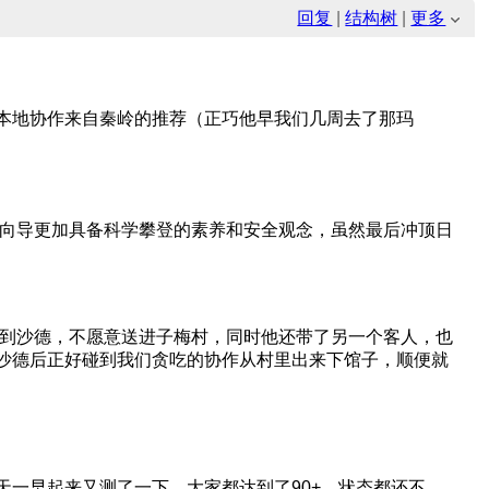
）
回复
|
结构树
|
更多
两名本地协作来自秦岭的推荐（正巧他早我们几周去了那玛
/向导更加具备科学攀登的素养和安全观念，虽然最后冲顶日
能到沙德，不愿意送进子梅村，同时他还带了另一个客人，也
沙德后正好碰到我们贪吃的协作从村里出来下馆子，顺便就
二天一早起来又测了一下，大家都达到了90+，状态都还不