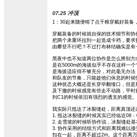
07.25 冲顶
1：30起来随便啃了点干粮穿戴好装备
穿戴装备的时候就自保的技术细节和协
把两个承重环拉到一起造成卡裆，要求
由攀登不行吧？不过打布林结确实是有
黑夜中也不知道两位协作是怎么辨别方
是在5000m的海拔似乎不存在这样一
是海拔适应得不够充分，对此毫无办法
和队友的节奏，只能趁他们休息的时候
这种状态大概还是长穿毕翻垭口，但是
及下撤的时候感觉有些走不动路，平时
到C1的时候依旧有强烈的透支的感觉。
我实际只抵达了冰裂缝处，距离真顶还差
1. 抵达冰裂缝的时候其实已经临近08
2. 走雪坡的时候听协作说，冰裂缝处
3. 协作采用的结组方式和距离我难
扣在一起，距离不超过2m。这个距离