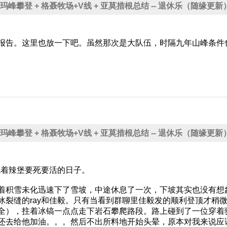
季那玛峰攀登 + 格聂牧场+V线 + 亚莫措根总结 -- 退休乐（随缘更新
报告。这里也放一下吧。虽然那次是大队伍，时隔九年山峰条件
季那玛峰攀登 + 格聂牧场+V线 + 亚莫措根总结 -- 退休乐（随缘更新
吃着辣堡要死要活的日子。
着积雪未化迅速下了雪坡，中途休息了一次，下坡其实也没有想
冰裂缝的ray和佳毅。只有当看到群聊里佳毅发的顺利登顶才稍
全），拄着冰镐一点点走下岩石攀爬路段。路上碰到了一位穿着
还去给他加油。。。然后不出所料地开始头晕，原本对我来说应