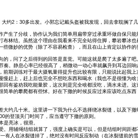
，大约2：30多出发。小郭忘记戴头盔被我发现，回去拿耽搁了
作产生了分歧，协作认为我们简单用扁带穿过承重环做自保只能
打布林结。虽然这个理由在我看来不完全站得住脚，攀岩攀冰也
一些微妙的优势（除了不容易检查），而且在山上肯定以协作的
向的，问了之后得到的回答是直觉。可能这就是爬了太多遍了吧
个节奏。静息心率已经很高了，稍微动一动心率就飙升到耳边回响起
，前期训练对于最大摄氧量得提升也比较有限，只能说比起我上
慢慢赶上，赶上后也完全不想吃东西和喝水（我也不是很懂为啥
那回有鉴劝我吃能量胶，这次则是完全啥都没吃，滴水未进。这造
很简单的攀爬都有些怵。好在下撤的时候反应过来应该吃点东西
大约几十米。这里讲一下我为什么不选择绕冰裂缝，以及下撤时十
：00的登顶关门时间了，应当遵守下撤的原则。
基本是亮冰，很滑。
以接受。用辅绳结组就算了，强度上确实是可以，但是结组时间距
万一有人在冰裂缝掉了，绝对没有时间反应制动（在冰裂缝前的