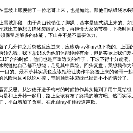
。她在雪坡上顺便捞了一位老哥上来，也是如此。跟他们结组绕冰
其是上雪坡那段，由于高山靴锁住了脚踝，基本是德式踢上来的。
作就比其他想去绕冰裂缝的人慢，再拖慢大家的节奏，下撤时间
必须保留足够多的体能，下山并不是不需要体力。
了几分钟之后突然反应过来，应该劝ray和gjy也下撤的。上面的
俩领先我，我下意识以为他们体能绰绰有余，但是实际上我们差
C1汇合的时候，他们也是严重透支的样子，下坡下得十分崩溃
冰裂缝她自己都不想绕，足见其中风险。回头复盘，我想我作为组
的唯一目的。最不济其实我也应该拒绝让协作半路捡上来的老哥一
的风险尚且可以说可控，带到顶部冰裂缝已经是不小的情分了。
需要反思。从沙德开进子梅村的时候协作其实提到了用牛尾结组
为是和上升器一起用，路上应该有布了路绳的地方吧。然而实际
了，平白增加了负重。在此跟ray和佳毅道声歉。