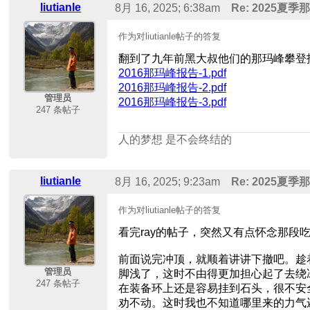
liutianle
8月 16, 2025; 6:38am
Re: 2025夏
作为对liutianle帖子的答复
翻到了九年前黑大叔他们的那玛峰攀登
2016那玛峰报告-1.pdf
2016那玛峰报告-2.pdf
管理员
2016那玛峰报告-3.pdf
247 条帖子
人的梦想 是不会终结的
liutianle
8月 16, 2025; 9:23am
Re: 2025夏
作为对liutianle帖子的答复
看完ray的帖子，突然又有点怀念那段
前面说完冲顶，就顺着讲讲下撤吧。趁
管理员
脚浅了，这时不由得更加担心起了去绕
247 条帖子
在装备环上还是容易挂到石头，很不安
劝不动。这时我也不知道哪里来的力气