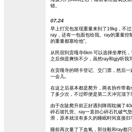
错。
07.24
早上打完包发现重量来到了19kg，不
ray，还有一包面包给我。ray的重
的重量都塞给他”。
从民宿到贡嘎寺6km 可以选择坐摩
之后倒是爽快不少，虽然ray和gjy听
在贡嘎寺的哨卡登记、交门票，然后一
一会儿。
在这之后基本都是爬升，两名协作带着r
了多少次，不过即便是第二天冲完顶下
由于在陡爬升前正好遇到降雨耽搁了40
碎石坡扎营。ray一直担心碎石扎破
滑，原本就没有多久的睡眠时间直接归
睡前再次量了下血氧，郭佳毅和ray都