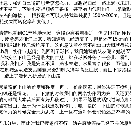
休息，强迫自己冷静思考该怎么办。回想起自己一路上滴水未进
就不晕了，下坡也变得顺畅了很多，甚至有力气跟协作一起调侃
左右的海拔，一根胶基本可以支持我重装爬升150m-200m。但
觉能耗变大而转化率却变低了。
清楚地看到C1营地地球帐。这段距离看着很近，但是很好的诠
，疲惫感逐渐涌上来，我知道我已经透支了，但是还有15km的
面和焖饭昨晚已经吃完了。这也意味着今天不能出山大概就得挨
1h后，协作（赵倩）先回到了球帐，我问她我的队友呢？她说
带你安全下山已经是最大的仁慈。站在球帐外等了一会儿，看到
情况和我相反--我是完全不渴、滴水未进、水量富余很多，而他
，在剧烈运动透支后睡觉只会加剧头痛等高反症状，而且下撤路
营，踏上了漫长又折磨的下山路。
尽量降低出山的难度和强度，再加上价格因素，最终决定下撤到
花的钱还是得花。。。下撤的时候我们的两名协作因为第二天还要
的河滩到大本营后面有好几段过河，如果不熟悉的话找过河点相当
黑前出山。至于为什么我没发挥作用，嗯，是的，下山的时候我
支体力的时候完全无力思考，上一回有这种体验恐怕还是23年的
控了几分钟。而此时我已疲惫得不行，站在原地等待已经不是休息