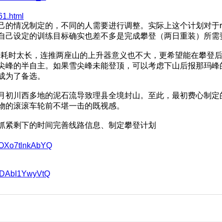
61.html
的情况制定的，不同的人需要进行调整。实际上这个计划对于ra
自己设定的训练目标确实也差不多是完成攀登（两日重装）所需
太贵耗时太长，连推两座山的上升器意义也不大，更希望能在攀登
尖峰的半自主。如果雪尖峰未能登顶，可以考虑下山后报那玛峰
成为了备选。
月初川西多地的泥石流导致理县全境封山。至此，最初费心制定
物的滚滚车轮前不堪一击的既视感。
抓紧剩下的时间完善线路信息、制定攀登计划
ShOXo7tlnkAbYQ
JeDAbI1YwyVtQ