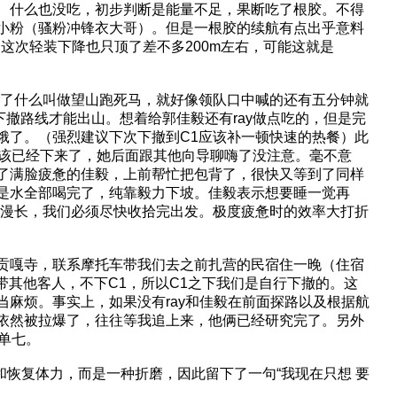
、什么也没吃，初步判断是能量不足，果断吃了根胶。不得
小粉（骚粉冲锋衣大哥）。但是一根胶的续航有点出乎意料
是这次轻装下降也只顶了差不多200m左右，可能这就是
释了什么叫做望山跑死马，就好像领队口中喊的还有五分钟就
下撤路线才能出山。想着给郭佳毅还有ray做点吃的，但是完
饿了。（强烈建议下次下撤到C1应该补一顿快速的热餐）此
应该已经下来了，她后面跟其他向导聊嗨了没注意。毫不意
了满脸疲惫的佳毅，上前帮忙把包背了，很快又等到了同样
们是水全部喝完了，纯靠毅力下坡。佳毅表示想要睡一觉再
程漫长，我们必须尽快收拾完出发。极度疲惫时的效率大打折
贡嘎寺，联系摩托车带我们去之前扎营的民宿住一晚（住宿
带其他客人，不下C1，所以C1之下我们是自行下撤的。这
麻烦。事实上，如果没有ray和佳毅在前面探路以及根据航
依然被拉爆了，往往等我追上来，他俩已经研究完了。另外
单七。
和恢复体力，而是一种折磨，因此留下了一句“我现在只想 要