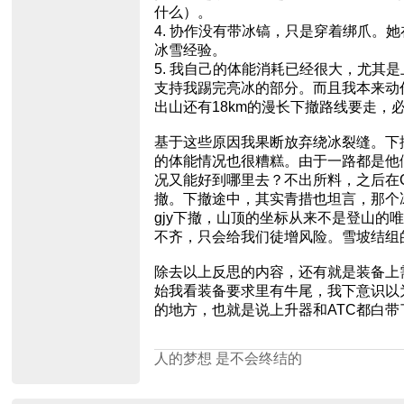
什么）。
4. 协作没有带冰镐，只是穿着绑爪
冰雪经验。
5. 我自己的体能消耗已经很大，尤
支持我踢完亮冰的部分。而且我本来动
出山还有18km的漫长下撤路线要走，
基于这些原因我果断放弃绕冰裂缝。下撤
的体能情况也很糟糕。由于一路都是他
况又能好到哪里去？不出所料，之后在
撤。下撤途中，其实青措也坦言，那个
gjy下撤，山顶的坐标从来不是登山
不齐，只会给我们徒增风险。雪坡结组
除去以上反思的内容，还有就是装备上
始我看装备要求里有牛尾，我下意识以
的地方，也就是说上升器和ATC都白带
人的梦想 是不会终结的