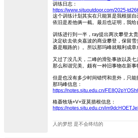
训练日志：
https://www.sjtuoutdoor.com/2025-td26
这个训练计划其实在只能算是我根据自己
依旧是差他俩一截。最后也证明，我给
训练进行到一半，ray提出两次攀登
决定砍去依央嘉波的商业攀登，保留雪
聂是顺路的）。所以那玛峰就顺利成章
又过了没几天，二峰的滑坠事故以及七
那么和谐完美。颇有一种旧事物在新事
但是也没有多少时间错愕和意外，只能
那玛峰信息：
https://notes.sjtu.edu.cn/FE8Q2pYO
格聂牧场+V+亚莫措根信息：
https://notes.sjtu.edu.cn/im9dcHOET
人的梦想 是不会终结的