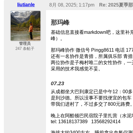
liutianle
8月 08, 2025; 1:17pm
Re: 2025夏
那玛峰
基础信息直接看markdown吧，这
峰）。
管理员
247 条帖子
那玛峰协作 微信号 Pingg8611 电话 1
还有一名协作是青措，所属俱乐部 青
两位协作是子梅村唯二的女性协作，一
采用的技术我感觉不妥。
07.23
从成都坐大巴到康定已是中午12：0
是到沙德。所以没事不要找便宜的包车
带我们进村了，不过多交了800元路费
晚上在阿酷顿巴民宿院子里扎营（水泥地
tel: 13618137389 13568292414
海拔大约3400左右，睡前拿出血氧仪测