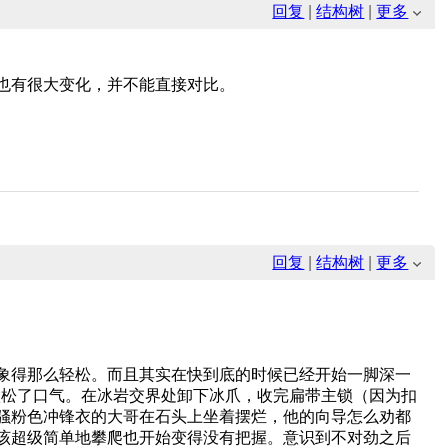
）
回复
|
结构树
|
更多
也有很大变化，并不能直接对比。
）
回复
|
结构树
|
更多
象得那么轻松。而且其实在快到底的时候已经开始一脚深一
微松了口气。在冰岩交界处卸下冰爪，收完扁带主锁（因为扣
骚粉色冲锋衣的大哥在石头上坐着摆烂，他的向导怎么劝都
该超级简单地攀爬也开始变得没有把握。意识到不对劲之后