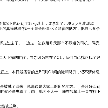
的情况下也达到了18kg以上，遂拿出了几块无人机电池给
轻量化的真谛就是“找一个即会轻量化又能背的队友，把自己多余
选择走过去了。一边走一边数落昨天那个不厚道的司机。骂完
二天下撤的时候，向导因为留在了C1，我们自己找路找了好
赶上。本日最痛苦的是BC到C1间的陡峭爬升，记不清休息
，但是被喊了回来，说那边是大家上厕所的地方。于是只好回到
的时候还是失算了，由于地面不太平，睡在气垫上一直在往下
依然被拉爆。