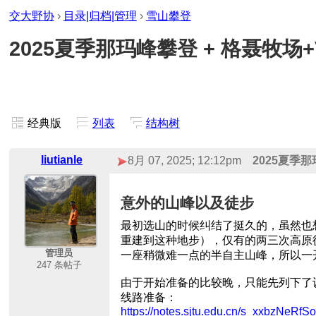
交大野协
›
目录|归档|管理
›
雪山攀登
2025夏季那玛峰攀登 + 格聂牧场
经典版
列表
结构树
liutianle
8月 07, 2025; 12:12pm
2025夏季那
意外的山峰以及徒步
最初选山的时候纠结了挺久的，虽然也
重建到这种地步），仅有的两三次高原
管理员
一座稍微难一点的半自主山峰，所以一
247 条帖子
由于开始准备的比较晚，只能先列下了
线路准备：
https://notes.sjtu.edu.cn/s_xxbzNeR