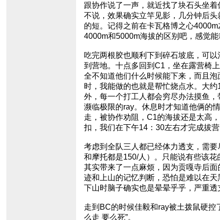
跟协作说了一声，就近找了块石头坐着
不说，效果确实立竿见影，几分钟后头
的短。记得之前在卡瓦格博之心4000m
4000m和5000m海拔的区别吧，感
吃完两根胶也顺利下到碎石坡底，可以
到营地。十点多回到C1，坐在露营椅上
全不知道他们什么时候能下来，而且泡
时，我能做的也就是帮忙烧点水。大约
外，每一个打工人都会穷尽办法摸鱼，
濒临极限的ray。休息时才知道他俩的
走，被协作劝阻，C1的海拔还是太高
扣，我们在下午14：30左右才完成拔
考虑到全队三人都已经体力透支，需要
和摩托都是150/人）。只能说有些该
其实带来了一点麻烦，因为贡嘎寺后面
迹和上山的记忆判断，恐怕是难以在天
下山时脑子确实也是晕晕乎乎，严重透
走到BC的时候佳毅和ray被土拨鼠硬
么走 要么死”。