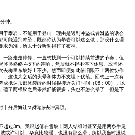
几分钟。
用于攀岩，不能用于登山，理由是遇到冲坠或者滑坠的话会
都可能遇到冲坠，既然你认为攀岩可以这么做，那没什么理
要求为准，所以十分听劝得打了布林。
。一路走走停停，一直想找到一个可以持续前进的节奏，但
咚咚咚咚 4-5下的连响，然后就不得不停下休息。应当还
次去梅里东坡好上不少。然而即便如此依旧跟不上两位协作
），这也为之后的头晕和体力不支埋下伏笔。回想上一次有
成抵达顶部冰裂缝的时候很接近关门时间（08：00），以
，磕了两根胶之后果然舒畅很多，头也不怎么晕了，但是下
分后悔让ray和gjy去冲真顶。
都不超过3m。我跟赵倩在雪坡上两人结组时甚至是用两条牛尾
雪坡或许可以，毕竟比较缓，也没有那么滑，所以我当时没说