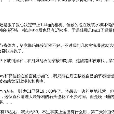
过还是狠了狠心决定带上1.4kg的相机。佳毅的包在没装水和冰镐
量控制的很不错，接过电池后也只有17kg多。于是佳毅总结出了
托，节省体力，毕竟那玛峰接近性不好。不过我们几位穷鬼显然就
我骂都快高反了。
路下坡到河谷，在河滩乱石间穿梭到对岸。这段路比较难找，第
ay和郭佳毅在前面健步如飞，我只能在后面按照自己的节奏慢慢
坡都感觉无比漫长和脚痛。
min左右，到达C1已经19：00多了。本想去一边的草地扎营
气垫，选位置和清理大块锋利的石头也花了不少时间。但是晚上睡
零。。。
只有75左右，我大约80。不过事实上这没有什么用，第二天冲顶