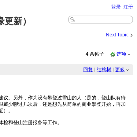
登录
注册
随缘更新）
›
Next Topic
4 条帖子
选项
）
回复
|
结构树
|
更多
建议。另外，作为没有攀登过雪山的人（是的，登山队有待
跟戴少聊过几次后，还是想先从简单的商业攀登开始，再加
近）。
体检和登山注册报备等工作。