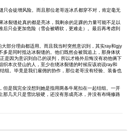
裂缝只会徒增风险。而且那位老哥连冰爪都穿不对，肯定毫无
如果冰裂缝处真的都是亮冰，我剩余的足踝的力量可能不足以
推后只会更加危险（雪会被晒软，更难走）。最后再考虑到
大部分理由都适用。而且我当时突然意识到，其实ray和gjy
不多是同时抵达冰裂缝的。他们既然会被我追上，那身体状
。正是因为意识到自己的误判，所以才格外后悔没有劝他俩下
织本次登山的人，至少在绕冰裂缝的时候应该劝说ray和
起结组。毕竟是我们雇佣的协作，那位老哥没有经验、装备也
，但是我完全没想到她是指用两条牛尾扣在一起结组。一开
上那几天只是雪比较硬，还没有形成亮冰，并没有布绳修路