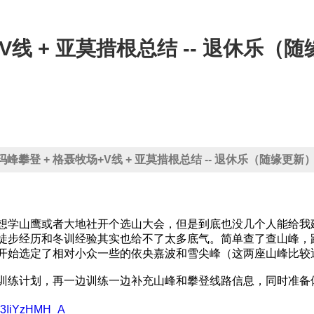
+V线 + 亚莫措根总结 -- 退休乐（
玛峰攀登 + 格聂牧场+V线 + 亚莫措根总结 -- 退休乐（随缘更新
想学山鹰或者大地社开个选山大会，但是到底也没几个人能给我
徒步经历和冬训经验其实也给不了太多底气。简单查了查山峰，
开始选定了相对小众一些的依央嘉波和雪尖峰（这两座山峰比较
训练计划，再一边训练一边补充山峰和攀登线路信息，同时准备
fSo3IiYzHMH_A