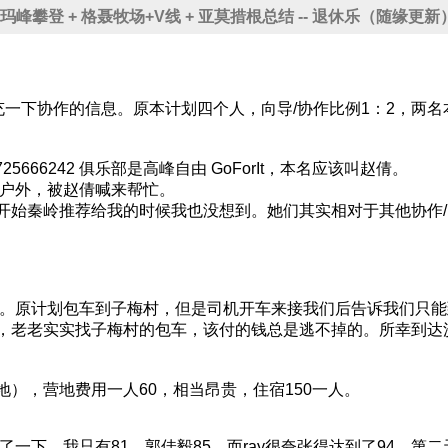
季那玛峰攀登 + 格聂牧场+V线 + 亚莫措根总结 -- 退休乐（随缘更新
里补充一下协作的信息。原本计划四个人，向导/协作比例1：2，
7725666242 俱乐部是高峰自由 GoForIt，本名应该叫赵倩。
措户外，被赵倩喊来帮忙。
开始秦岭推荐给我的时候我也没想到。她们其实相对于其他协作
0多。原计划包车到子梅村，但是司机开车来接我们后告诉我们只
，老老实实找子梅村的包车，该付的钱总是逃不掉的。所幸到达
。
），营地费用一人60，相当昂贵，住宿150一人。
了一下，我只有81，郭佳毅85，而ray很夸张得达到了94。第