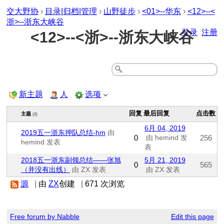
交大野协
›
目录|归档|管理
›
山野徒步
›
<01>--华东
›
<12>--<
浙>--浙东大峡谷
登录
注册
<12>--<浙>--浙东大峡谷
新主题
人
选项
回复
最后回复
点击数
主题
(2)
6月 04, 2019
2019五一浙东押队总结-hm
由
0
由 hemind 发
256
hemind 发表
表
2018五一浙东副领总结——张旭
5月 21, 2019
0
565
（并没有出线）
由 ZX 发表
由 ZX 发表
源
|
由
ZX
创建
|
671 次浏览
Free forum by Nabble
Edit this page