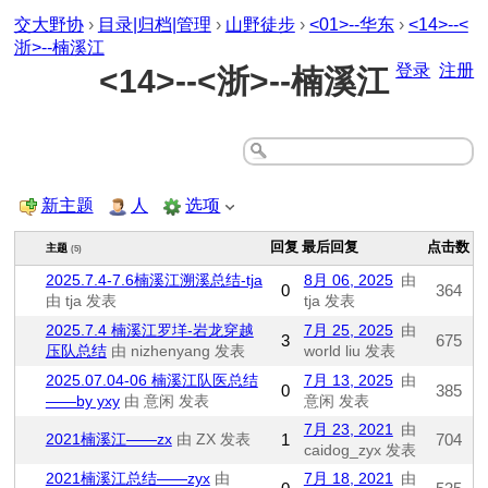
交大野协
›
目录|归档|管理
›
山野徒步
›
<01>--华东
›
<14>--<
浙>--楠溪江
登录
注册
<14>--<浙>--楠溪江
新主题
人
选项
回复
最后回复
点击数
主题
(5)
2025.7.4-7.6楠溪江溯溪总结-tja
8月 06, 2025
由
0
364
由 tja 发表
tja 发表
2025.7.4 楠溪江罗垟-岩龙穿越
7月 25, 2025
由
3
675
压队总结
由 nizhenyang 发表
world liu 发表
2025.07.04-06 楠溪江队医总结
7月 13, 2025
由
0
385
——by yxy
由 意闲 发表
意闲 发表
7月 23, 2021
由
2021楠溪江——zx
由 ZX 发表
1
704
caidog_zyx 发表
2021楠溪江总结——zyx
由
7月 18, 2021
由