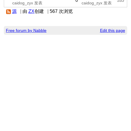
0
535
caidog_zyx 发表
caidog_zyx 发表
源
|
由
ZX
创建
|
567 次浏览
Free forum by Nabble
Edit this page