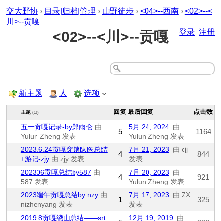
交大野协
›
目录|归档|管理
›
山野徒步
›
<04>--西南
›
<02>--<
川>--贡嘎
登录
注册
<02>--<川>--贡嘎
新主题
人
选项
回复
最后回复
点击数
主题
(10)
五一贡嘎记录-by郑雨仑
由
5月 24, 2024
由
5
1164
Yulun Zheng 发表
Yulun Zheng 发表
2023.6.24贡嘎穿越队医总结
7月 21, 2023
由 cjj
4
844
+游记-zjy
由 zjy 发表
发表
202306贡嘎总结by587
由
7月 20, 2023
由
4
921
587 发表
Yulun Zheng 发表
2023端午贡嘎总结by nzy
由
7月 17, 2023
由 ZX
1
325
nizhenyang 发表
发表
2019.8贡嘎绕山总结——srt
12月 19, 2019
由